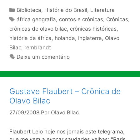
Categorias
Biblioteca
,
História do Brasil
,
Literatura
Tags
áfrica geografia
,
contos e crônicas
,
Crônicas
,
crônicas de olavo bilac
,
crônicas históricas
,
história da áfrica
,
holanda
,
inglaterra
,
Olavo
Bilac
,
rembrandt
Deixe um comentário
Gustave Flaubert – Crônica de
Olavo Bilac
27/09/2008
Por
Olavo Bilac
Flaubert Leio hoje nos jornais este telegrama,
que me vem a evo­car saudades velhas: "Paris,