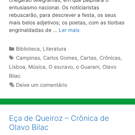
chegarão telegramas, em que palpitará o
entusiasmo nacional. Os noticiaristas
rebuscarão, para descrever a festa, os seus
mais belos adjetivos; os poetas, com as tiorbas
engrinaldadas de …
Ler mais
Categorias
Biblioteca
,
Literatura
Tags
Campinas
,
Carlos Gomes
,
Cartas
,
Crônicas
,
Lisboa
,
Música
,
O escravo
,
o Guarani
,
Olavo
Bilac
Deixe um comentário
Eça de Queiroz – Crônica de
Olavo Bilac