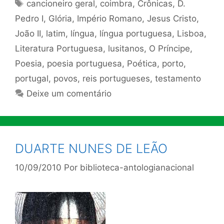
Tags
cancioneiro geral
,
coimbra
,
Crônicas
,
D.
Pedro I
,
Glória
,
Império Romano
,
Jesus Cristo
,
João II
,
latim
,
língua
,
língua portuguesa
,
Lisboa
,
Literatura Portuguesa
,
lusitanos
,
O Príncipe
,
Poesia
,
poesia portuguesa
,
Poética
,
porto
,
portugal
,
povos
,
reis portugueses
,
testamento
Deixe um comentário
DUARTE NUNES DE LEÃO
10/09/2010
Por
biblioteca-antologianacional