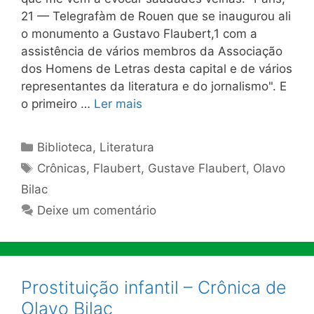
21 — Telegrafàm de Rouen que se inaugurou ali
o monumento a Gustavo Flaubert,1 com a
assistência de vários membros da Associa­ção
dos Homens de Letras desta capital e de vários
repre­sentantes da literatura e do jornalismo". E
o primeiro …
Ler mais
Categorias
Biblioteca
,
Literatura
Tags
Crônicas
,
Flaubert
,
Gustave Flaubert
,
Olavo
Bilac
Deixe um comentário
Prostituição infantil – Crônica de
Olavo Bilac