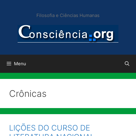
Pular
para
Filosofia e Ciências Humanas
o
conteúdo
Menu
Crônicas
LIÇÕES DO CURSO DE