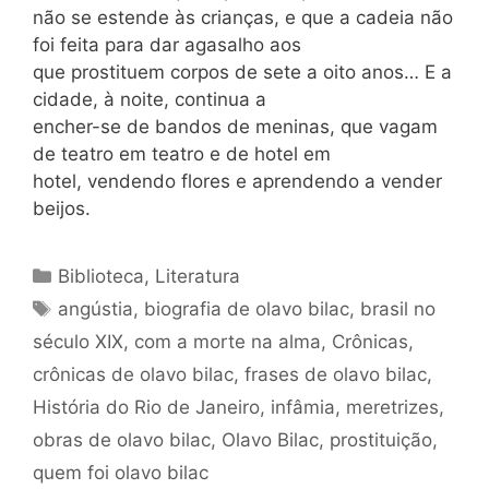
não se estende às crianças, e que a cadeia não
foi feita para dar agasalho aos
que prostituem corpos de sete a oito anos… E a
cidade, à noite, continua a
encher-se de bandos de meninas, que vagam
de teatro em teatro e de hotel em
hotel, vendendo flores e aprendendo a vender
beijos.
Categorias
Biblioteca
,
Literatura
Tags
angústia
,
biografia de olavo bilac
,
brasil no
século XIX
,
com a morte na alma
,
Crônicas
,
crônicas de olavo bilac
,
frases de olavo bilac
,
História do Rio de Janeiro
,
infâmia
,
meretrizes
,
obras de olavo bilac
,
Olavo Bilac
,
prostituição
,
quem foi olavo bilac