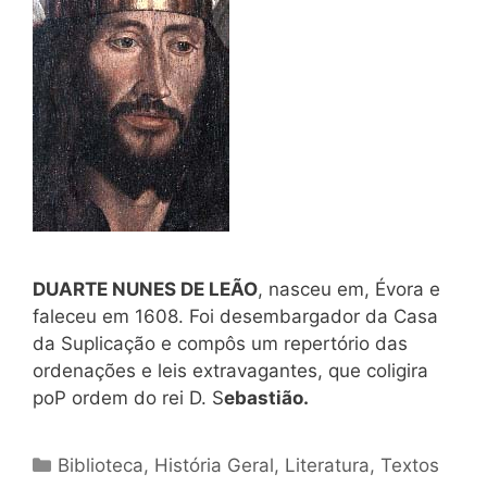
DUARTE NUNES DE LEÃO
, nasceu em, Évora e
faleceu em 1608. Foi desembargador da Casa
da Suplicação e compôs um repertório das
ordenações e leis extravagantes, que coligira
poP ordem do rei D. S
ebastião.
Categorias
Biblioteca
,
História Geral
,
Literatura
,
Textos