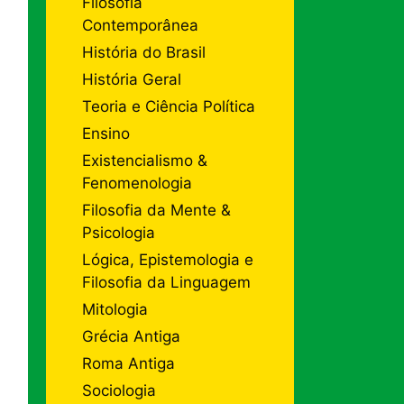
Filosofia
Contemporânea
História do Brasil
História Geral
Teoria e Ciência Política
Ensino
Existencialismo &
Fenomenologia
Filosofia da Mente &
Psicologia
Lógica, Epistemologia e
Filosofia da Linguagem
Mitologia
Grécia Antiga
Roma Antiga
Sociologia