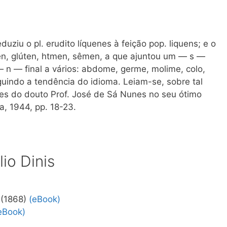
ziu o pl. erudito líquenes à feição pop. liquens; e o
n, glúten, htmen, sêmen, a que ajuntou um — s —
— n — final a vários: abdome, germe, molime, colo,
guindo a tendência do idioma. Leiam-se, sobre tal
s do douto Prof. José de Sá Nunes no seu ótimo
a, 1944, pp. 18-23.
io Dinis
(1868)
(eBook)
eBook)