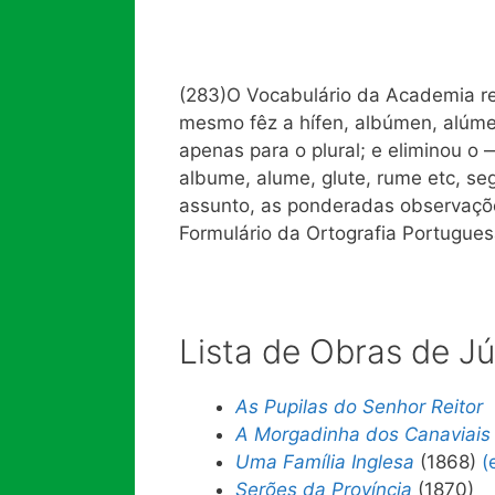
(283)O Vocabulário da Academia redu
mesmo fêz a hífen, albúmen, alúme
apenas para o plural; e eliminou o 
albume, alume, glute, rume etc, se
assunto, as ponderadas observaçõe
Formulário da Ortografia Portugues
Lista de Obras de Júl
As Pupilas do Senhor Reitor
A Morgadinha dos Canaviais
Uma Família Inglesa
(1868)
(
Serões da Província
(1870)