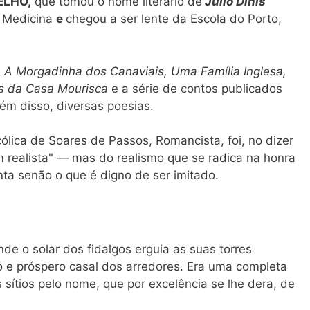
ELHO,
que tomou o nome literário de
Júlio Dinis
m Medicina
e
chegou a ser lente da Escola do Porto,
:
A Morgadinha dos Canaviais, Uma Família Inglesa,
gos da Casa Mourisca
e a série de contos publicados
ém disso, diversas poesias.
ólica de Soares de Passos, Romancista, foi, no dizer
um realista" — mas do realismo que se radica na honra
ta senão o que é digno de ser imitado.
nde o solar dos fidalgos erguia as suas torres
 e próspero casal dos arredores. Era uma completa
 sítios pelo nome, que por excelência se lhe dera, de