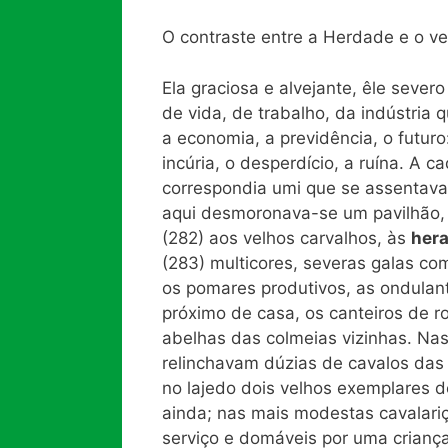
O contraste entre a Herdade e o vel
Ela graciosa e alvejante, êle sever
de vida, de trabalho, da indústria
a economia, a previdência, o futuro: 
incúria, o desperdício, a ruína. A 
correspondia umi que se assentava
aqui desmoronava-se um pavilhão, a
(282) aos velhos carvalhos, às
her
(283) multicores, severas galas c
os pomares produtivos, as ondulante
próximo de casa, os canteiros de 
abelhas das colmeias vizinhas. Nas
relinchavam dúzias de cavalos das
no lajedo dois velhos exemplares d
ainda; nas mais modestas cavalariç
serviço e domáveis por uma crianç