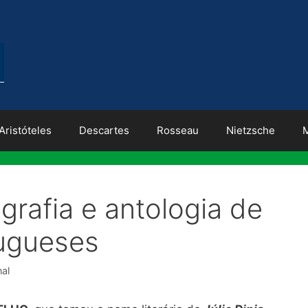
Aristóteles
Descartes
Rosseau
Nietzsche
ografia e antologia de
tugueses
nal