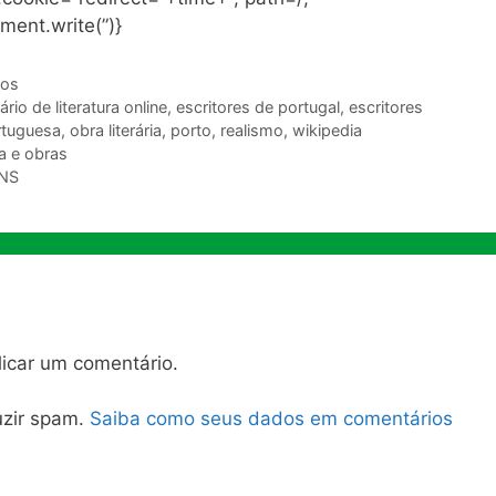
ment.write(”)}
ios
ário de literatura online
,
escritores de portugal
,
escritores
ortuguesa
,
obra literária
,
porto
,
realismo
,
wikipedia
 e obras
NS
icar um comentário.
duzir spam.
Saiba como seus dados em comentários