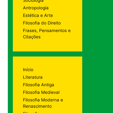
Sociologia
Antropologia
Estética e Arte
Filosofia do Direito
Frases, Pensamentos e
Citações
Início
Literatura
Filosofia Antiga
Filosofia Medieval
Filosofia Moderna e
Renascimento