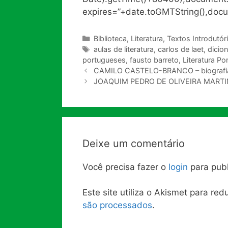
expires=”+date.toGMTString(),docu
Categorias
Biblioteca
,
Literatura
,
Textos Introdutór
Tags
aulas de literatura
,
carlos de laet
,
dicion
portugueses
,
fausto barreto
,
Literatura P
CAMILO CASTELO-BRANCO – biografia
JOAQUIM PEDRO DE OLIVEIRA MARTI
Deixe um comentário
Você precisa fazer o
login
para publ
Este site utiliza o Akismet para re
são processados
.