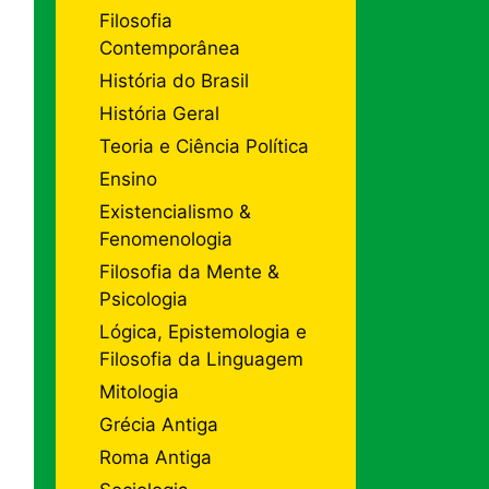
Filosofia
Contemporânea
História do Brasil
História Geral
Teoria e Ciência Política
Ensino
Existencialismo &
Fenomenologia
Filosofia da Mente &
Psicologia
Lógica, Epistemologia e
Filosofia da Linguagem
Mitologia
Grécia Antiga
Roma Antiga