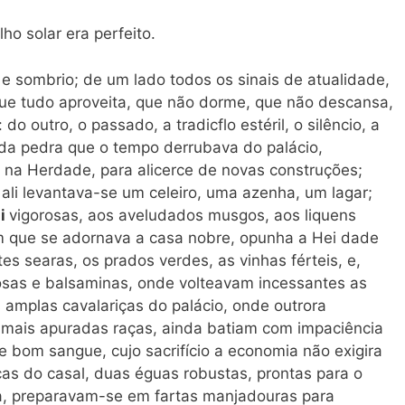
ho solar era perfeito.
o e sombrio; de um lado todos os sinais de atualidade,
 que tudo aproveita, que não dorme, que não descansa,
do outro, o passado, a tradicflo estéril, o silêncio, a
cada pedra que o tempo derrubava do palácio,
 na Herdade, para alicerce de novas construções;
li levantava-se um celeiro, uma azenha, um lagar;
ai
vigorosas, aos aveludados musgos, aos liquens
om que se adornava a casa nobre, opunha a Hei dade
s searas, os prados verdes, as vinhas férteis, e,
rosas e balsaminas, onde volteavam incessantes as
 amplas cavalariças do palácio, onde outrora
 mais apuradas raças, ainda batiam com impaciência
e bom sangue, cujo sacrifício a economia não exigira
as do casal, duas éguas robustas, prontas para o
a, preparavam-se em fartas manjadouras para