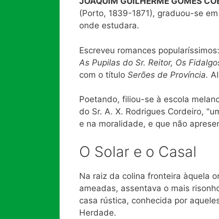
JOAQUIM GUILHERME GOMES CO
(Porto, 1839-1871), graduou-se e
onde estudara.
Escreveu romances popularíssimos
As Pupilas do Sr. Reitor, Os Fidal
com o título
Serões de Província.
Al
Poetando, filiou-se à escola melanc
do Sr. A. X. Rodrigues Cordeiro, "
e na moralidade, e que não apresen
O Solar e o Casal
Na raiz da colina fronteira àquela o
ameadas, assentava o mais risonho
casa rústica, conhecida por aqueles
Herdade.