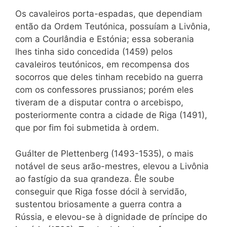
Os cavaleiros porta-espadas, que dependiam
então da Ordem Teutónica, possuíam a Livônia,
com a Courlândia e Estónia; essa soberania
lhes tinha sido concedida (1
459
) pelos
cavaleiros teutónicos, em recompensa dos
socorros que deles tinham recebido na guerra
com os confessores prussianos; porém
eles
tiveram de a disputar contra o arcebispo,
posteriormente contra a cidade de Riga
(1491),
que por fim foi submetida à ordem.
Guálter de Plettenberg
(1493-1535),
o mais
notável de seus arão-mestres, elevou a Livônia
ao fastígio da sua qrandeza. Êle soube
conseguir que Riga fosse dócil à servidão,
sustentou briosamente a guerra contra a
Rússia, e elevou-se à dignidade de príncipe do