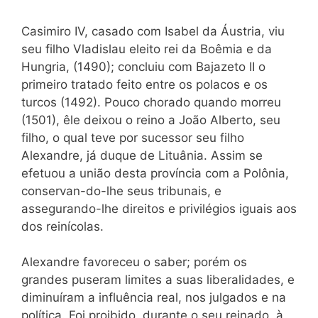
Casimiro IV, casado com Isabel da Áustria, viu
seu filho Vladislau eleito rei da Boêmia e da
Hungria, (1490); concluiu com Bajazeto II o
primeiro tratado feito entre os polacos e os
turcos (1492). Pouco chorado quando morreu
(1501), êle deixou o reino a João Alberto, seu
filho, o qual teve por sucessor seu filho
Alexandre, já duque de Lituânia. Assim se
efetuou a união desta província com a Polônia,
conservan-do-lhe seus tribunais, e
assegurando-lhe direitos e privilégios iguais aos
dos reinícolas.
Alexandre favoreceu o saber; porém os
grandes puseram limites a suas liberalidades, e
diminuíram a influência real, nos julgados e na
política. Foi proibido, durante o seu reinado, à