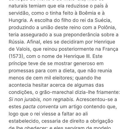
naturais temiam que ela reduzisse o país à
servidão, como o tinha feito à Boêmia e à
Hungria. A escolha do filho do rei da Suécia,
produzindo a união deste reino com a Polônia,
teria assegurado a sua preponderância sobre a
Rússia. Afinal, eles se decidiram por Henrique
de Valois, que reinou posteriormente na França
(1573), com o nome de Henrique III. Este
príncipe teve de se mostrar generoso em
promessas para com a dieta, que não reunia
menos de cem mil eleitores; quando lhe
acontecia hesitar acerca de algumas das
condições, o grão-marechal dizia-lhe friamente:
Si non jurabis, non regnabis.
Acrescentou-se a
estes
pacta conventa
um artigo contendo que,
logo que o rei viesse a faltar ao ali
estabelecido, cessaria de direito a obrigação
de lhe obedecer; e eles serviram de modelo