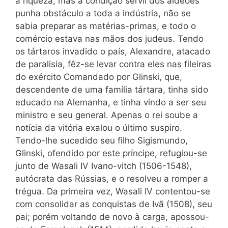
a riqueza; mas a condição servil dos aldeões
punha obstáculo a toda a indústria, não se
sabia preparar as matérias-primas, e todo o
comércio estava nas mãos dos judeus. Tendo
os tártaros invadido o país, Alexandre, atacado
de paralisia, fêz-se levar contra eles nas fileiras
do exército Comandado por Glinski, que,
descendente de uma família tártara, tinha sido
educado na Alemanha, e tinha vindo a ser seu
ministro e seu general. Apenas o rei soube a
notícia da vitória exalou o último suspiro.
Tendo-lhe sucedido seu filho Sigismundo,
Glinski, ofendido por este príncipe, refugiou-se
junto de Wasali IV Ivano-vitch (1506-1548),
autócrata das Rússias, e o resolveu a romper a
trégua. Da primeira vez, Wasali IV contentou-se
com consolidar as conquistas de Ivã (1508), seu
pai; porém voltando de novo à carga, apossou-