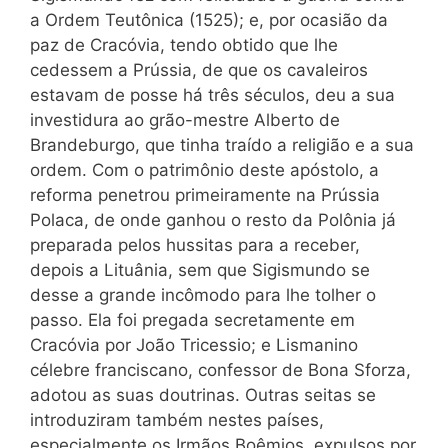
a
Ordem Teutônica (1525); e, por ocasião da
paz de Cracóvia, tendo obtido que lhe
cedessem a Prússia, de que os cavaleiros
estavam de posse há três séculos, deu a sua
investidura ao grão-mestre Alberto de
Brandeburgo, que tinha traído a religião e a sua
ordem. Com o patrimônio deste apóstolo, a
reforma penetrou primeiramente na Prússia
Polaca, de onde ganhou o resto da Polônia já
preparada pelos hussitas para a receber,
depois a Lituânia, sem que Sigismundo se
desse
a
grande incômodo para lhe tolher o
passo. Ela foi pregada secretamente em
Cracóvia por João Tricessio; e Lismanino
célebre franciscano, confessor de Bona Sforza,
adotou as suas doutrinas. Outras seitas se
introduziram também nestes países,
especialmente os Irmãos Boêmios, expulsos por