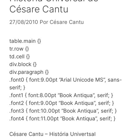
Césare Cantu
27/08/2010
Por
Césare Cantu
table.main {}
tr.row {}
td.cell {}
div.block {}
div.paragraph {}
.font0 { font:9.00pt “Arial Unicode MS”, sans-
serif; }
.font1 { font:8.00pt “Book Antiqua”, serif; }
.font2 { font:9.00pt “Book Antiqua”, serif; }
.font3 { font:10.00pt “Book Antiqua”, serif; }
.font4 { font:11.00pt “Book Antiqua”, serif; }
Césare Cantu – História Univertsal