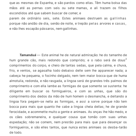
que as mesmas de Espanha, e s
ã
o pardos como ellas. T
ê
m huma bolsa das
m
ã
os at
é
as pernas com seis ou sete mamas, e ali trazem os filhos
escondidos at
é
que sabem buscar de comer, e
parem de ordin
á
rio seis, sete. Estes animaes destruem as
gallinhas
porque n
ã
o and
ã
o de dia, sen
ã
o de noite, e trep
ã
o
pelas
arvores e
casas,
e n
ã
o lhes escap
ã
o p
á
ssaros, nem
gallinhas.
Tamandu
á
—
Este animal he de natural admira
çã
o: he do tamanho de
2
hum grande c
ã
o, mais redondo que comprido; e o rabo ser
á
de dous
comprimentos do corpo, e cheio de tantas sedas, que pela calma, e chuva,
frio, e ventos, se agasalha todo debaixo delle sem lhe apparecer nada; a
cabe
ç
a he pequena, o focinho delgado, nem tem maior bocca que de huma
almotulia, redonda, e n
ã
o rasgada, a lingoa ser
á
de grandes tr
ê
s palmos de
comprimento e com ella lambe as formigas de que somen­te se sustenta: he
diligente em buscar os formigueiros, e com as unhas, que s
ã
o do
comprimento dos dedos da m
ã
o de hum homem o desmancha, e deitando a
lingoa fora pegam-se nella as formigas, e assi a sorve porque n
ã
o tem
bocca para mais que quanto lhe cabe a lingoa cheia dellas; he de grande
ferocidade, e acommette muito a gente e animaes. As on
ç
as lhe h
ã
o medo, e
os c
ã
es sobremaneira, e qualquer cousa que tom
ã
o com suas unhas
espeda
çã
o; n
ã
o se comem, nem prest
ã
o para mais que para desen
ç
ar os
formigueiros, e s
ã
o elles tantos, que nunca estes animaes os desba-tar
ã
o
de todo.