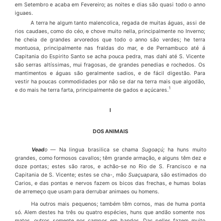
em Se­tembro e acaba em Fevereiro; as noites e dias s
ã
o quasi todo o anno
iguaes.
A terra he algum tanto malencolica, regada de muitas
á
guas, assi de
rios caudaes, como do c
é
o, e chove muito nella, principalmente no Inverno;
he cheia de grandes arvoredos que todo o anno s
ã
o verdes; he terra
montuosa, principalmente nas fraldas do mar, e de Pernambuco at
é
á
Capitania do Espirito Santo se acha pou­ca pedra, mas dahi at
é
S. Vicente
s
ã
o serras alt
í
ssimas, mui fragosas, de grandes penedias e rochedos. Os
mantimentos e
á
guas s
ã
o geralmente sadios, e de f
á
cil digest
ã
o. Para
vestir ha poucas commodidades por n
ã
o se dar na terra mais que algod
ã
o,
1
e do mais he terra farta, principalmente de gados e a
çú
cares.
I
DOS ANIMAIS
Vead
o
—
Na lingua brasilica se chama
Sugoa
çú
;
ha huns muito
grandes, como formosos cavallos; t
ê
m grande arma
çã
o, e alguns t
ê
m dez e
doze pontas; estes s
ã
o raros, e ach
ã
o-se no Rio de S. Francisco e na
Capitania de S. Vicente; estes se cha-, m
ã
o
Sua
ç
uapara,
s
ã
o estimados do
Carios, e das pontas e nervos fazem os bicos das frechas, e humas bolas
de arreme
ç
o que usam
para derrubar animaes ou homens.
Ha outros mais pequenos; tamb
é
m t
ê
m cornos, mas de huma ponta
s
ó
. Alem destes ha tr
ê
s ou quatro esp
é
cies, huns que and
ã
o somente nos
matos, outros somente nos campos em bandos. Das pelles fazem muito