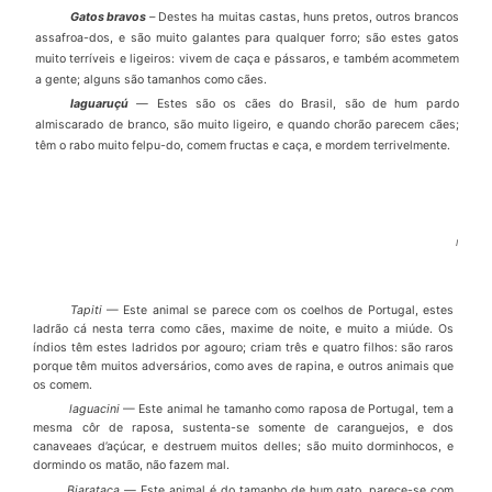
Gatos bravos
–
Destes ha muitas castas, huns pretos, outros brancos
assafroa-dos, e s
ã
o muito galantes para qualquer forro; s
ã
o estes gatos
muito terr
í
veis e ligei­ros: vivem de ca
ç
a e p
á
ssaros, e tamb
é
m acommetem
a gente; alguns s
ã
o tamanhos como c
ã
es.
laguaru
çú
—
Estes s
ã
o os c
ã
es do Brasil, s
ã
o de hum pardo
almiscarado de branco, s
ã
o muito ligeiro, e quando chor
ã
o parecem c
ã
es;
t
ê
m o rabo muito felpu-do, comem fructas e ca
ç
a, e mordem terrivelmente.
I
Tapiti
—
Este animal se parece com os coelhos de Portugal, estes
ladr
ã
o c
á
nesta terra como c
ã
es, maxime de noite, e muito a mi
ú
de. Os
í
ndios t
ê
m estes ladridos por agouro; criam tr
ê
s e quatro filhos: s
ã
o raros
porque t
ê
m muitos advers
á
rios, co­mo aves de rapina, e outros animais que
os comem.
laguacini
—
Este animal he tamanho como raposa de Portugal, tem a
mesma c
ô
r de raposa, sustenta-se somente de caranguejos, e dos
canaveaes d’a
çú
car, e des­truem muitos delles; s
ã
o muito dorminhocos, e
dormindo os mat
ã
o, n
ã
o fazem mal.
Biarataca
—
Este animal
é
do tamanho de hum gato, parece-se com