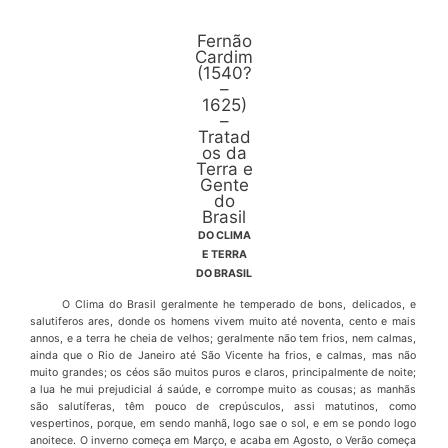
Fernão
Cardim
(1540?
–
1625)
–
Tratad
os da
Terra e
Gente
do
Brasil
DO CLIMA
E TERRA
DO BRASIL
O Clima do Brasil geralmente he temperado de bons, delicados, e
salutiferos ares, donde os homens vivem muito at
é
noventa, cento e mais
annos, e a terra he cheia de velhos; geralmente n
ã
o tem frios, nem calmas,
ainda que o Rio de Janeiro at
é
S
ã
o Vicente ha frios, e calmas, mas n
ã
o
muito grandes; os c
é
os s
ã
o muitos puros e claros, principalmente de noite;
a lua he mui prejudicial
á
sa
ú
de, e corrompe mui­to as cousas; as manh
ã
s
s
ã
o salut
í
feras, t
ê
m pouco de crep
ú
sculos, assi matutinos, como
vespertinos, porque, em sendo manh
ã
, logo sae o sol, e em se pondo logo
anoitece. O inverno come
ç
a em Mar
ç
o, e acaba em Agosto, o Ver
ã
o come
ç
a