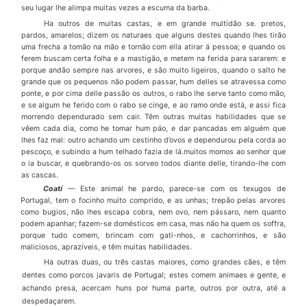
seu lugar lhe alimpa muitas vezes a escuma da barba.
Ha outros de muitas castas, e em grande multid
ã
o se. pretos,
pardos, amarelos; dizem os naturaes que alguns destes quando lhes tir
ã
o
uma frecha a tom
ã
o na m
ã
o e torn
ã
o com ella atirar
á
pessoa; e quando os
ferem buscam certa folha e a mastig
ã
o, e metem na ferida para sararem: e
porque and
ã
o sempre nas arvores, e s
ã
o muito li­geiros, quando o salto he
grande que os pequenos n
ã
o podem passar, hum delles se atravessa como
ponte, e por cima delle pass
ã
o os outros, o rabo lhe serve tanto co­mo m
ã
o,
e se algum he ferido com o rabo se cinge, e ao ramo onde est
á
, e assi fica
morrendo dependurado sem cair. T
ê
m outras muitas habilidades que se
v
ê
em cada dia, como he tomar hum p
á
o, e dar pancadas em algu
é
m que
lhes faz mal: outro achando um cestinho d’ovos e dependurou pela corda ao
pesco
ç
o, e subindo a hum telhado fazia de l
á
.muitos momos ao senhor que
o ia buscar, e quebrando-os os sorveo todos diante delle, tirando-lhe com
as cascas.
Coat
í
—
Este animal he pardo, parece-se com os texugos de
Portugal, tem o focinho muito comprido, e as unhas; trep
ã
o pelas arvores
como bugios, n
ã
o lhes escapa cobra, nem ovo, nem p
á
ssaro, nem quanto
podem apanhar; fazem-se dom
é
s­ticos em casa, mas n
ã
o ha quem os soffra,
porque tudo comem, brincam com gati-nhos, e cachorrinhos, e s
ã
o
maliciosos, apraz
í
veis, e t
ê
m muitas habilidades.
Ha outras duas, ou tr
ê
s castas maiores, como grandes c
ã
es, e t
ê
m
dentes como porcos javaris de Portugal; estes comem animaes e gente, e
achando presa, acercam huns por huma parte, outros por outra, at
é
a
despeda
ç
arem.