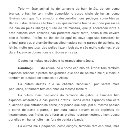
Tatu
—
Este animal he do tamanho de hum leit
ã
o, de c
ô
r como
branca, o fo­cinho tem muito comprido, o corpo cheio de humas como
l
â
minas com que fica armado, e descem-lhe huns peda
ç
os como t
ê
m as
Badas. Estas l
â
minas s
ã
o t
ã
o duras que nenhuma frecha as pode passar se
lhe n
ã
o d
á
pelas ilhargas; fur
ã
o de tal maneira, que j
á
aconteceu vinte e
sete homens com enxadas n
ã
o poderem cavar tanto, como huma cavava
com o focinho. Por
é
m, se lhe deit
ã
o agu
í
na cova logo s
ã
o tomados; he
animal para ver, e cham
ã
o-lhe cavalloarmado:a carne parece de gallinha, ou
leit
ã
o, muito gostosa, das pelles fazem bolsas, e s
ã
o muito galantes, e de
dura; fazem-se dom
é
sticos e cri
ã
o-se em casa.
Destes ha muitas esp
é
cies e ha grande abund
â
ncia,
Candua
çú
—
Este animal he o porco espinho de
Á
frica: tem tamb
é
m
espinhos brancos e pretos t
ã
o grandes que s
ã
o de palmo e meio; e mais; e
tamb
é
m os despe­dem como os de
Á
frica.
Ha outros destes que se cham
ã
o Candumiri, por serem mais
pequenos, e tam­b
é
m t
ê
m espinhos da mesma maneira.
Ha outros mais pequenos do tamanho de gatos, e tamb
é
m t
ê
m
espinhos ama­rel
ã
os e nas pontas pretos. Todos estes espinhos t
ê
m esta
qualidade que entrando na carne, por pouco que seja, por si mesmo pass
ã
o
a carne de parte a parte, e por esta causa servem estes espinhos de
instrumentos aos
í
ndios para furar as orelhas, porque mettendo hum pouco
por ellas em huma noite lhas fura de banda a banda.
Ha outros mais pequenos, como ouri
ç
os, tamb
é
m t
ê
m espinhos, mas