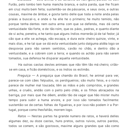
Fur
ã
o, pe­lo lombo tem huma mancha branca, e outra parda, que lhe ficam
em cruz muito bem feita; sustent
ã
o-se de p
á
ssaros, e seus ovos, e outras
cousas, maxime de
â
mbar, e gosta tanto delle que toda a noite anda pelas
praias a buscal-o, e onde o ha elle he o primeiro; he muito temido, n
ã
o
porque tenha dentes nem outra arma com que se defenda, mas d
á
certa
ventusidade t
ã
o forte, e de t
ã
o roim, que os p
á
os, pedras, e quanto diante
de si acha, penetra, e he tanto que alguns
í
ndios morrer
ã
o j
á
de tal fedor; j
á
c
ã
o que a elle se achega, n
ã
o escapa, e dura este cheiro quinze, vinte, e
mais dias, e he tal que se d
á
esta ventusidade junto dalguma ald
ê
a logo se
despovoa para n
ã
o serem sentidos, cav
ã
o no ch
ã
o, e dentro d
ã
o a
ventusidade, e a cobrem com a terra; e quando os ach
ã
o para n
ã
o serem
tomados, sua defensa he disparar aquella ventusidade.
Ha outras castas destes animaes que n
ã
o t
ê
m t
ã
o m
á
cheiro; cri
ã
o-
se em casa, e fic
ã
o dom
é
sticos, e os
í
ndios os estim
ã
o.
Pregui
ç
a
—
A pregui
ç
a que cham
ã
o do Brasil, he animal para ver,
parece-se com c
ã
es felpudos, os perdigueiros; s
ã
o muito feios, e o rosto
parece de mulher mal toucada; t
ê
m as m
ã
os e p
é
s compridos, e grandes
unhas, e cru
é
is, and
ã
o com o pei­to pelo ch
ã
o, e os filhos abra
ç
ados na
barriga, por mais que lhe d
ê
em, and
ã
o t
ã
o de vagar que h
ã
o mister muito
tempo para subir a huma arvore, e por isso s
ã
o tomados facilmente:
sustent
ã
o-se de certas folhas de figueiras, e por isso n
ã
o podem ir a Por­
tugal, porque como lhesfalt
ã
o, morrem logo.
Ratos
—
Nestas partes ha grande numero de ratos, e haver
á
delles
algumas dez, ou doze castas, huns pretos, outros ruivos, outros pardos,
todos se comem, e s
ã
o gos­tosos, maxime alguns grandes que s
ã
o como