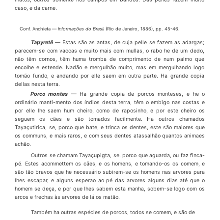
caso, e da carne.
Conf. Anchieta
—
Informa
çõ
es do Brasil
(Rio de Janeiro, 1886), pp. 45-46.
Tapyret
ê
—
Estas s
ã
o as antas, de cuja pelle se fazem as adargas;
parecem-se com vaccas e muito mais com mullas, o rabo he de um dedo,
n
ã
o t
ê
m cornos, t
ê
m huma tromba de
comprimento de num palmo que
encolhe e estende. Nad
ã
o e
mergulh
ã
o muito, mas em mergulhando logo
tom
ã
o fundo, e andando por elle saem em outra
parte. Ha grande copia
dellas nesta terra.
Porco montes
—
Ha grande copia de porcos monteses, e he o
ordin
á
rio manti-mento dos
í
ndios desta terra, t
ê
m o embigo nas costas e
por elle lhe saem hum chei­ro, como de raposinho, e por este cheiro os
seguem os c
ã
es e s
ã
o tomados facilmen­te. Ha outros chamados
Taya
ç
utirica, se, porco que bate, e trinca os dentes, este s
ã
o maiores que
os communs, e mais raros, e com seus dentes atassalh
ã
o quantos animaes
ach
ã
o.
Outros se chamam Taya
ç
upigta, se. porco que aguarda, ou faz finca-
p
é
. Estes acommettem os c
ã
es, e os homens, e tomando-os os comem, e
s
ã
o t
ã
o bravos que he necess
á
rio subirem-se os homens nas arvores para
lhes escapar, e alguns esperao ao p
é
das arvores alguns dias at
é
que o
homem se de
ç
a, e por que lhes sabem esta manha, sobem-se logo com os
arcos e frechas
à
s arvores de l
á
os mat
ã
o.
Tamb
é
m ha outras esp
é
cies de porcos, todos se comem, e s
ã
o de