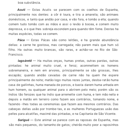
boa subst
â
ncia.
Acuti
—
Estas Acutis se parecem com os coelhos de Espanha,
principalmente nos dentes: a c
ô
r
é
loura, e tira a amareila; s
ã
o animaes
dom
é
sticos, e tanto que and
ã
o por casa, e v
ã
o fora, e tom
ã
o a elIa; quando
comem tudo tom
ã
o com as m
ã
os e assi o lev
ã
o
á
bocea, e comem muito
depressa, e o que lhes sobreja escondem para quando t
ê
m fome. Destas ha
muitas esp
é
cies, todas se comem.
P
á
ca
—
Estas P
á
cas s
ã
o como leit
õ
es, e ha grande abund
â
ncia
dellas: a carne he gostosa, mas carregada; n
ã
o parem mais que hum s
ó
filho. Ha outras muito brancas, s
ã
o raras, e ach
ã
o-se no Rio de S
ã
o
Francisco.
lago
á
ret
ê
—
Ha muitas on
ç
as, humas pretas, outras pardas, outras
pintadas: he animal muito cruel, e feroz; acommettem os homens
sobremaneira, e nem em arvo­res, principalmente se s
ã
o grossas, lhes
escap
ã
o; quando and
ã
o cevadas de carne n
ã
o ha quem lhe espere
principalmente de noite; mat
ã
o logo muitas rezes juntas, desba-rat
ã
o huma
casa de gallinhas, huma manada de porcos, e basta darem huma unhada em
hum homem, ou qualquer animal para o abrirem pelo meio; por
é
m s
ã
o os
í
ndios t
ã
o ferozes que ha
í
ndio que arremette com huma, e tem m
ã
o nella e
depois a ma­t
ã
o em terreiro como fazem aos contr
á
rios, tomando nome, e
fazendo -lhes todas as ceremonias que fazem aos mesmos contr
á
rios. Das
cabe
ç
as dellas us
ã
o por trombe-tas, e as mulheres Portuguezas us
ã
o das
pelles para alcatifas, maxim
é
das pintadas, e na Capitania de S
ã
o Vicente.
Sarigu
é
—
Este animal se parece com as raposas de Espanha, mas
s
ã
o mais pe­quenos, do tamanho de gatos; cheir
ã
o muito peor a raposinhos