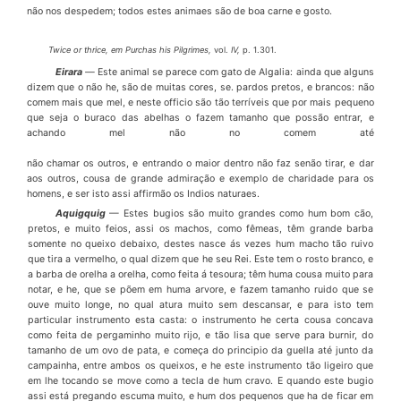
n
ã
o nos despedem; todos estes animaes s
ã
o de boa carne e gosto.
Twice or thrice, em Purchas his Pilgrimes,
vol.
IV,
p. 1.301.
Eirara
—
Este animal se parece com gato de Algalia: ainda que alguns
dizem que o n
ã
o he, s
ã
o de muitas cores, se. pardos pretos, e brancos: n
ã
o
comem mais que mel, e neste officio s
ã
o t
ã
o terr
í
veis que por mais pequeno
que seja o buraco das abelhas o fazem tamanho que poss
ã
o entrar, e
achando mel n
ã
o no comem at
é
n
ã
o
chamar os outros, e entrando o maior dentro n
ã
o faz sen
ã
o tirar, e dar
aos ou­tros, cousa de grande admira
çã
o e exemplo de charidade para os
homens, e ser isto assi affirm
ã
o os
I
ndios naturaes.
Aquigquig
—
Estes bugios s
ã
o muito grandes como hum bom c
ã
o,
pretos, e muito feios, assi os machos, como f
ê
meas, t
ê
m grande barba
somente no queixo debai­xo, destes nasce
á
s vezes hum macho t
ã
o ruivo
que tira a vermelho, o qual dizem que he seu Rei. Este tem o rosto branco, e
a barba de orelha a orelha, como feita
á
tesoura; t
ê
m huma cousa muito para
notar, e he, que se p
õ
em em huma arvore, e fazem ta­manho ruido que se
ouve muito longe, no qual atura muito sem descansar, e para isto tem
particular instrumento esta casta: o instrumento he certa cousa concava
como fei­ta de pergaminho muito rijo, e t
ã
o lisa que serve para burnir, do
tamanho de um ovo de pata, e come
ç
a do principio da guella at
é
junto da
campainha, entre ambos os queixos, e he este instrumento t
ã
o ligeiro que
em lhe tocando se move como a tecla de hum cravo. E quando este bugio
assi est
á
pregando escuma muito, e hum dos pequenos que ha de ficar em