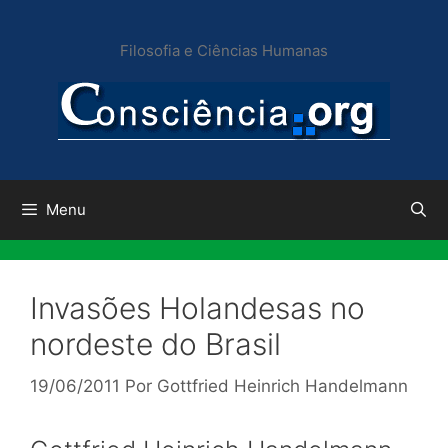
Pular
para
Filosofia e Ciências Humanas
o
conteúdo
Menu
Invasões Holandesas no
nordeste do Brasil
19/06/2011
Por
Gottfried Heinrich Handelmann