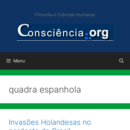
Pular
para
Filosofia e Ciências Humanas
o
conteúdo
Menu
quadra espanhola
Invasões Holandesas no