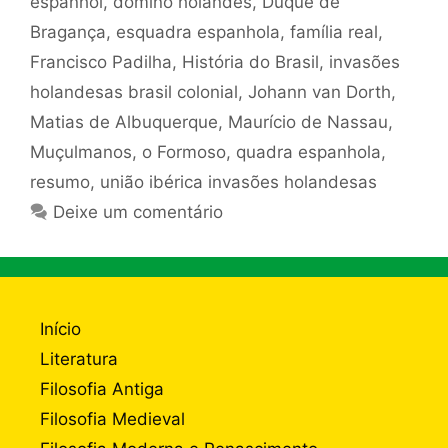
espanhol
,
domíno holandês
,
Duque de
Bragança
,
esquadra espanhola
,
família real
,
Francisco Padilha
,
História do Brasil
,
invasões
holandesas brasil colonial
,
Johann van Dorth
,
Matias de Albuquerque
,
Maurício de Nassau
,
Muçulmanos
,
o Formoso
,
quadra espanhola
,
resumo
,
união ibérica invasões holandesas
Deixe um comentário
Início
Literatura
Filosofia Antiga
Filosofia Medieval