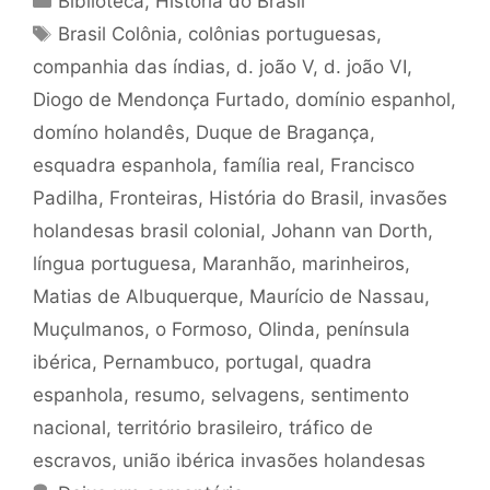
Biblioteca
,
História do Brasil
Tags
Brasil Colônia
,
colônias portuguesas
,
companhia das índias
,
d. joão V
,
d. joão VI
,
Diogo de Mendonça Furtado
,
domínio espanhol
,
domíno holandês
,
Duque de Bragança
,
esquadra espanhola
,
família real
,
Francisco
Padilha
,
Fronteiras
,
História do Brasil
,
invasões
holandesas brasil colonial
,
Johann van Dorth
,
língua portuguesa
,
Maranhão
,
marinheiros
,
Matias de Albuquerque
,
Maurício de Nassau
,
Muçulmanos
,
o Formoso
,
Olinda
,
península
ibérica
,
Pernambuco
,
portugal
,
quadra
espanhola
,
resumo
,
selvagens
,
sentimento
nacional
,
território brasileiro
,
tráfico de
escravos
,
união ibérica invasões holandesas