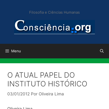
Pular
para
Filosofia e Ciências Humanas
o
conteúdo
Menu
O ATUAL PAPEL DO
INSTITUTO HISTÓRICO
03/01/2012
Por
Oliveira Lima
Oliveira Lima