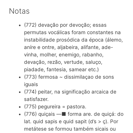
Notas
(772) devação por devoção; essas
permutas vocálicas foram constantes na
instabilidade prosódica da época (álemo,
aníre e ontre, aljabeira, alifante, ade-
vinha, molher, enemigo, rabanho,
devação, rezão, vertude, saluço,
piadade, fantesia, samear etc.)
(773) fermosa ~ dissimilaçao de sons
iguais
(774) peitar, na significação arcaica de
satisfazer.
(775) pegureira = pastora.
(776) quiçais —■ forma are. de quiçá: do
lat. quid sapis e quid sapit (d’s > ç). Por
metátese se formou também sicais ou