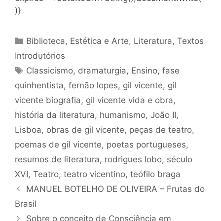
)}
Categorias
Biblioteca
,
Estética e Arte
,
Literatura
,
Textos
Introdutórios
Tags
Classicismo
,
dramaturgia
,
Ensino
,
fase
quinhentista
,
fernão lopes
,
gil vicente
,
gil
vicente biografia
,
gil vicente vida e obra
,
história da literatura
,
humanismo
,
João II
,
Lisboa
,
obras de gil vicente
,
peças de teatro
,
poemas de gil vicente
,
poetas portugueses
,
resumos de literatura
,
rodrigues lobo
,
século
XVI
,
Teatro
,
teatro vicentino
,
teófilo braga
MANUEL BOTELHO DE OLIVEIRA – Frutas do
Brasil
Sobre o conceito de Consciência em