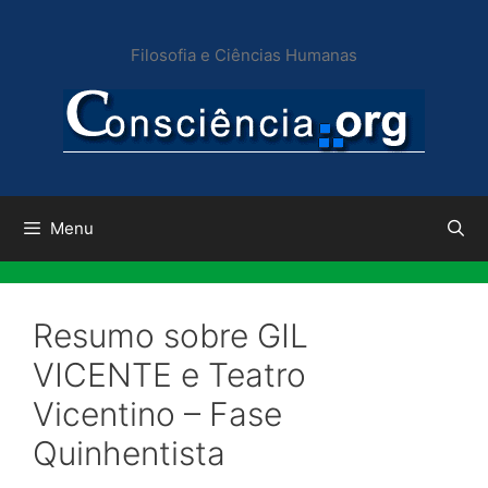
Pular
para
Filosofia e Ciências Humanas
o
conteúdo
Menu
Resumo sobre GIL
VICENTE e Teatro
Vicentino – Fase
Quinhentista