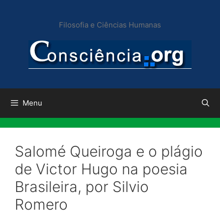
Pular
para
Filosofia e Ciências Humanas
o
conteúdo
Menu
Salomé Queiroga e o plágio
de Victor Hugo na poesia
Brasileira, por Silvio
Romero