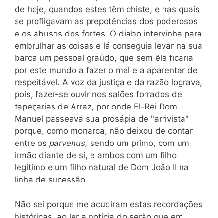
de hoje, quandos estes têm chiste, e nas quais
se profligavam as prepotências dos poderosos
e os abusos dos fortes. O diabo intervinha para
embrulhar as coisas e lá conseguia levar na sua
barca um pessoal graúdo, que sem êle ficaria
por este mundo a fazer o mal e a aparentar de
respeitável. A voz da justiça e da razão lograva,
pois, fazer-se ouvir nos salões forrados de
tapeçarias de Arraz, por onde El-Rei Dom
Manuel passeava sua prosápia de "arrivista"
porque, como monarca, não deixou de contar
entre os
parvenus,
sendo um primo, com um
irmão diante de si, e ambos com um filho
legítimo e um filho natural de Dom João II na
linha de sucessão.
Não sei porque me acudiram estas recordações
históricas, ao ler a notícia do serão que em