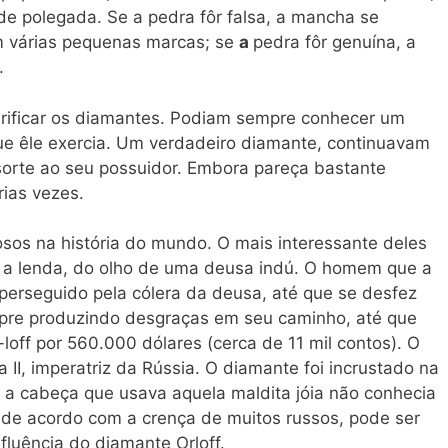
de polegada. Se a pedra fôr falsa, a mancha se
m várias pequenas marcas; se
a
pedra fôr genuína, a
.
erificar os diamantes. Podiam sempre conhecer um
que êle exercia. Um verdadeiro diamante, continuavam
 sorte ao seu possuidor. Embora pareça bastante
rias vezes.
os na história do mundo. O mais interessante deles
ra a lenda, do olho de uma deusa indú. O homem que a
 perseguido pela cólera da deusa, até que se desfez
pre produzindo desgraças em seu caminho, até que
loff por 560.000 dólares (cerca de 11 mil contos). O
II, imperatriz da Rússia. O diamante foi incrustado na
, a cabeça que usava aquela maldita jóia não conhecia
 de acordo com a crença de muitos russos, pode ser
nfluência do diamante Orloff.