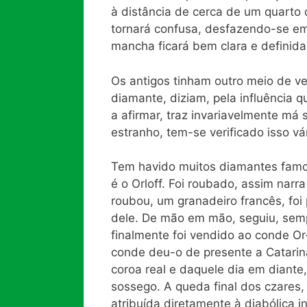
à distância de cerca de um quarto 
tornará confusa, desfazendo-se e
mancha ficará bem clara e definida
Os antigos tinham outro meio de v
diamante, diziam, pela influência 
a afirmar, traz invariavelmente má
estranho, tem-se verificado isso vá
Tem havido muitos diamantes famos
é o Orloff. Foi roubado, assim nar
roubou, um granadeiro francês, foi
dele. De mão em mão, seguiu, sem
finalmente foi vendido ao conde Or-
conde deu-o de presente a Catarina 
coroa real e daquele dia em diante
sossego. A queda final dos czares,
atribuída diretamente à diabólica i