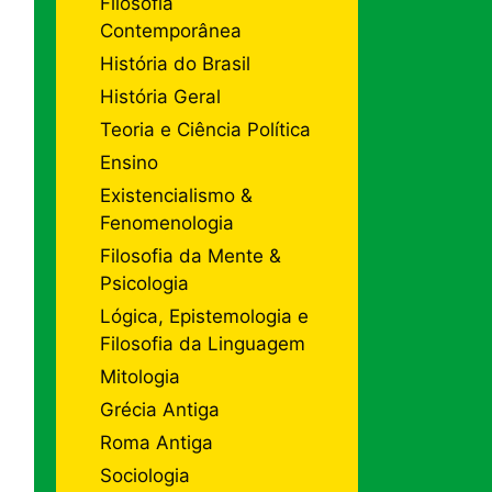
Filosofia
Contemporânea
História do Brasil
História Geral
Teoria e Ciência Política
Ensino
Existencialismo &
Fenomenologia
Filosofia da Mente &
Psicologia
Lógica, Epistemologia e
Filosofia da Linguagem
Mitologia
Grécia Antiga
Roma Antiga
Sociologia