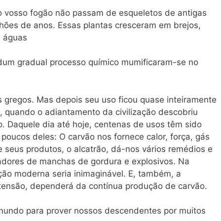
o vosso fogão não passam de esqueletos de antigas
lhões de anos. Essas plantas cresceram em brejos,
s águas
 dum gradual processo químico mumificaram-se no
s gregos. Mas depois seu uso ficou quase inteiramente
I, quando o adiantamento da civilização descobriu
. Daquele dia até hoje, centenas de usos têm sido
 poucos deles: O carvão nos fornece calor, força, gás
e seus produtos, o alcatrão, dá-nos vários remédios e
iradores de manchas de gordura e explosivos. Na
ção moderna seria inimaginável. E, também, a
xtensão, dependerá da contínua produção de carvão.
 mundo para prover nossos descendentes por muitos