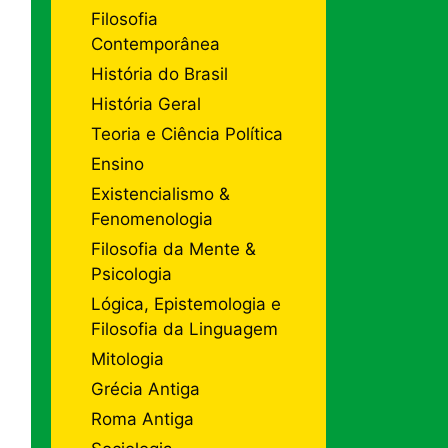
Filosofia
Contemporânea
História do Brasil
História Geral
Teoria e Ciência Política
Ensino
Existencialismo &
Fenomenologia
Filosofia da Mente &
Psicologia
Lógica, Epistemologia e
Filosofia da Linguagem
Mitologia
Grécia Antiga
Roma Antiga