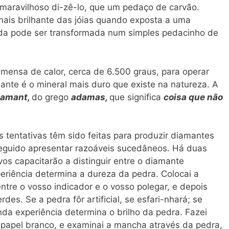
aravilhoso di-zê-lo, que um pedaço de carvão.
 mais brilhante das jóias quando exposta a uma
ada pode ser transformada num simples pedacinho de
mensa de calor, cerca de 6.500 graus, para operar
nte é o mineral mais duro que existe na natureza. A
amant,
do grego
adamas,
que significa
coisa que não
s tentativas têm sido feitas para produzir diamantes
nseguido apresentar razoáveis sucedâneos. Há duas
 vos capacitarão a distinguir entre o diamante
periência determina a dureza da pedra. Colocai a
tre o vosso indicador e o vosso polegar, e depois
es. Se a pedra fôr artificial, se esfari-nhará; se
unda experiência determina o brilho da pedra. Fazei
apel branco, e examinai a mancha através da pedra,