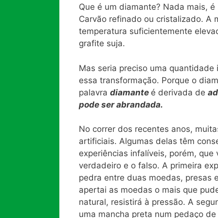
Que é um diamante? Nada mais, é m
Carvão refinado ou cristalizado. A
temperatura suficientemente elev
grafite suja.
Mas seria preciso uma quantidade i
essa transformação. Porque o diama
palavra
diamante
é derivada de
ad
pode ser abrandada.
No correr dos recentes anos, muita
artificiais. Algumas delas têm co
experiências infalíveis, porém, que
verdadeiro e o falso. A primeira ex
pedra entre duas moedas, presas en
apertai as moedas o mais que puderd
natural, resistirá à pressão. A seg
uma mancha preta num pedaço de p