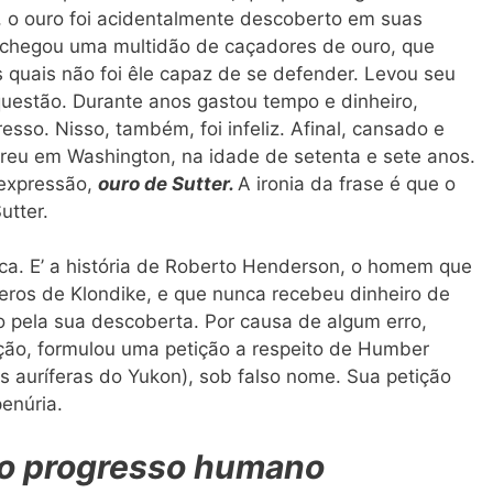
, o ouro foi acidentalmente descoberto em suas
, chegou uma multidão de caçadores de ouro, que
s quais não foi êle capaz de se defender. Levou seu
uestão. Durante anos gastou tempo e dinheiro,
sso. Nisso, também, foi infeliz. Afinal, cansado e
rreu em Washington, na idade de setenta e sete anos.
 expressão,
ouro de Sutter.
A ironia da frase é que o
utter.
ica. E’ a história de Roberto Henderson, o homem que
eros de Klondike, e que nunca recebeu dinheiro de
 pela sua descoberta. Por causa de algum erro,
ção, formulou uma petição a respeito de Humber
s auríferas do Yukon), sob falso nome. Sua petição
penúria.
do progresso humano