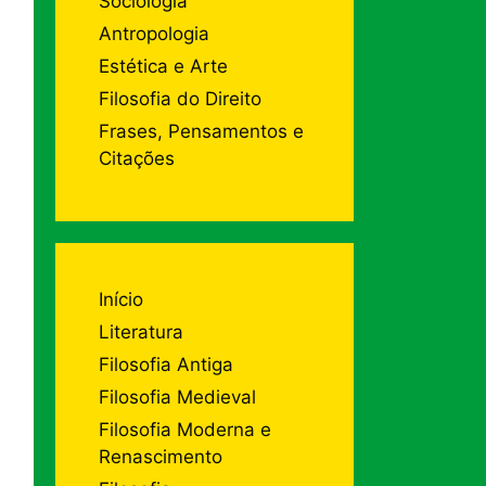
Sociologia
Antropologia
Estética e Arte
Filosofia do Direito
Frases, Pensamentos e
Citações
Início
Literatura
Filosofia Antiga
Filosofia Medieval
Filosofia Moderna e
Renascimento