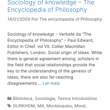
Sociology of knowledge – The
Encyclopedia of Philosophy
14/01/2009
Por
The encyclopedia of Philosophy
Sociology of knowledge – Verbete da “The
Encyclopedia of Philosophy” – Paul Edward,
Editor in Chief. vol VII. Collier Macmillan
Publishers, London. Social origin of ideas. While
there is general agreement among .scholars in
the field that social relationships pro­vide the
key to the understanding of the genesis of
ideas, there are also far-reaching
disagreements …
Ler mais
Categorias
Biblioteca
,
Sociologia
,
Textos Introdutórios
Tags
DURKHEIM
,
Mill
,
Montesquieu
,
Moral
,