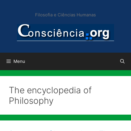
Pular
para
Filosofia e Ciências Humanas
o
conteúdo
Menu
The encyclopedia of
Philosophy