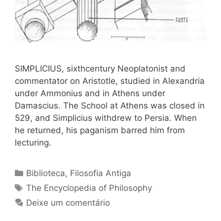
SIMPLICIUS, sixthcentury Neoplatonist and
commen­tator on Aristotle, studied in Alexandria
under Ammonius and in Athens under
Damascius. The School at Athens was closed in
529, and Simplicius withdrew to Persia. When
he returned, his paganism barred him from
lecturing.
Categorias
Biblioteca
,
Filosofia Antiga
Tags
The Encyclopedia of Philosophy
Deixe um comentário