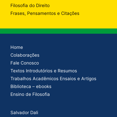
Filosofia do Direito
Frases, Pensamentos e Citações
Home
Colaborações
Fale Conosco
Textos Introdutórios e Resumos
Trabalhos Acadêmicos Ensaios e Artigos
Biblioteca – ebooks
Ensino de Filosofia
Salvador Dali