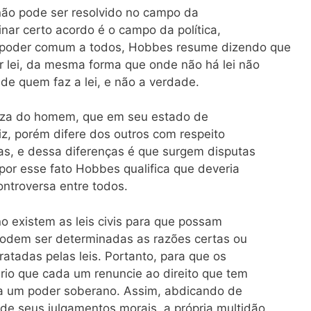
não pode ser resolvido no campo da
nar certo acordo é o campo da política,
 poder comum a todos, Hobbes resume dizendo que
r lei, da mesma forma que onde não há lei não
ade quem faz a lei, e não a verdade.
eza do homem, que em seu estado de
uiz, porém difere dos outros com respeito
s, e dessa diferenças é que surgem disputas
por esse fato Hobbes qualifica que deveria
ntroversa entre todos.
 existem as leis civis para que possam
podem ser determinadas as razões certas ou
atadas pelas leis. Portanto, para que os
io que cada um renuncie ao direito que tem
ara um poder soberano. Assim, abdicando de
de seus julgamentos morais, a própria multidão