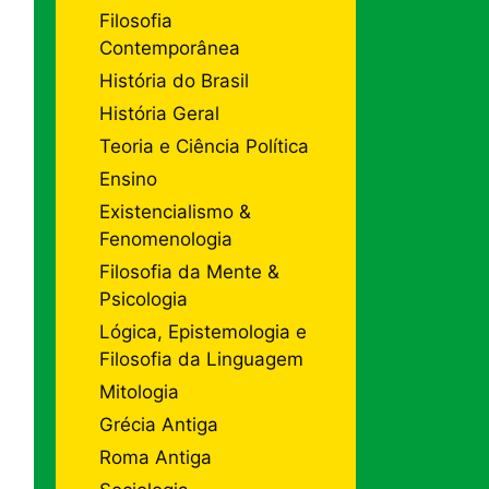
Filosofia
Contemporânea
História do Brasil
História Geral
Teoria e Ciência Política
Ensino
Existencialismo &
Fenomenologia
Filosofia da Mente &
Psicologia
Lógica, Epistemologia e
Filosofia da Linguagem
Mitologia
Grécia Antiga
Roma Antiga