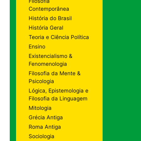
Filosofia
Contemporânea
História do Brasil
História Geral
Teoria e Ciência Política
Ensino
Existencialismo &
Fenomenologia
Filosofia da Mente &
Psicologia
Lógica, Epistemologia e
Filosofia da Linguagem
Mitologia
Grécia Antiga
Roma Antiga
Sociologia