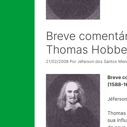
Breve comentár
Thomas Hobbe
21/02/2008
Por
Jéferson dos Santos Me
Breve c
(1588-1
Jéferso
Thomas H
sua infl