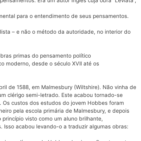
pensamentos. Era um autor inglês cuja obra “Leviatã”,
mental para o entendimento de seus pensamentos.
lista – e não o método da autoridade, no interior do
bras primas do pensamento político
ico moderno, desde o século XVII até os
l de 1588, em Malmesbury (Wiltshire). Não vinha de
 um clérigo semi-letrado. Este acabou tornado-se
a. Os custos dos estudos do jovem Hobbes foram
imeiro pela escola primária de Malmesbury, e depois
princípio visto como um aluno brilhante,
s. Isso acabou levando-o a traduzir algumas obras:
a