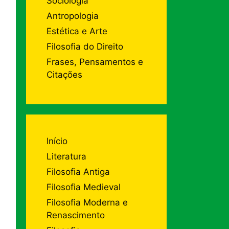
Sociologia
Antropologia
Estética e Arte
Filosofia do Direito
Frases, Pensamentos e
Citações
Início
Literatura
Filosofia Antiga
Filosofia Medieval
Filosofia Moderna e
Renascimento