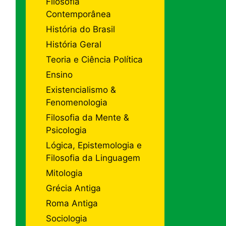
Filosofia
Contemporânea
História do Brasil
História Geral
Teoria e Ciência Política
Ensino
Existencialismo &
Fenomenologia
Filosofia da Mente &
Psicologia
Lógica, Epistemologia e
Filosofia da Linguagem
Mitologia
Grécia Antiga
Roma Antiga
Sociologia