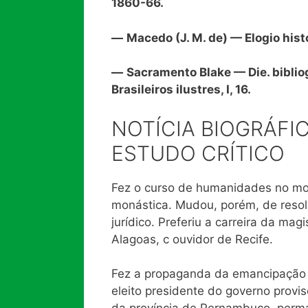
1860-66.
—
Macedo (J. M. de) — Elogio histór
—
Sacramento Blake — Die. bibliog.
Brasileiros ilustres, I, 16.
NOTÍCIA BIOGRÁFIC
ESTUDO CRÍTICO
Fez o curso de humanidades no mos
monástica. Mudou, porém, de resolu
jurídico. Preferiu a carreira da ma
Alagoas, c ouvidor de Recife.
Fez a propaganda da emancipação 
eleito presidente do governo provi