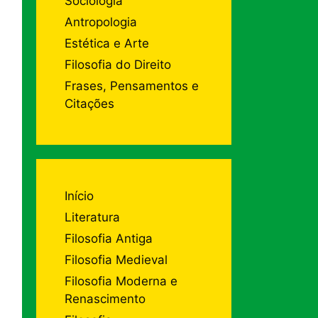
Sociologia
Antropologia
Estética e Arte
Filosofia do Direito
Frases, Pensamentos e
Citações
Início
Literatura
Filosofia Antiga
Filosofia Medieval
Filosofia Moderna e
Renascimento