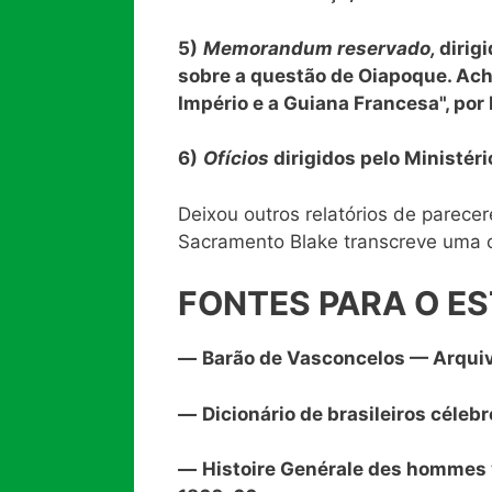
5)
Memorandum reservado,
dirig
sobre a questão de Oiapoque. Ach
Império e a Guiana Francesa", por
6)
Ofícios
dirigidos pelo Ministér
Deixou outros relatórios de parece
Sacramento Blake transcreve uma o
FONTES PARA O E
—
Barão de Vasconcelos — Arquivo
—
Dicionário de brasileiros célebr
—
Histoire Genérale des hommes v