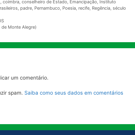
a
,
coimbra
,
conselheiro de Estado
,
Emancipação
,
Instituto
asileiros
,
padre
,
Pernambuco
,
Poesia
,
recife
,
Regência
,
século
OS
de Monte Alegre)
icar um comentário.
duzir spam.
Saiba como seus dados em comentários