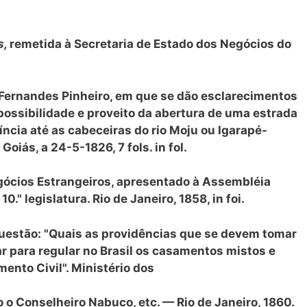
s,
remetida à Secretaria de Estado dos Negócios do
o Fernandes Pinheiro, em que se dão esclarecimentos
possibilidade e proveito da abertura de uma estrada
ncia até as cabeceiras do rio Moju ou Igarapé-
Goiás, a 24-5-1826, 7 fols. in fol.
gócios Estrangeiros, apresentado à Assembléia
10." legislatura. Rio de Janeiro, 1858, in foi.
uestão: "Quais as providências que se devem tomar
r para regular no Brasil os casamentos mistos e
ento Civil". Ministério dos
o o Conselheiro Nabuco, etc. — Rio de Janeiro, 1860.