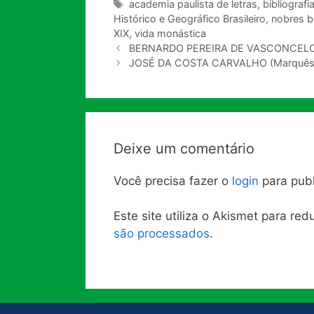
Tags
academia paulista de letras
,
bibliografi
Histórico e Geográfico Brasileiro
,
nobres br
XIX
,
vida monástica
BERNARDO PEREIRA DE VASCONCEL
JOSÉ DA COSTA CARVALHO (Marquês 
Deixe um comentário
Você precisa fazer o
login
para publ
Este site utiliza o Akismet para re
são processados
.