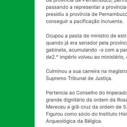
da província de Pernambuco, perma
passando a representar a província 
presidiu a província de Pernambuc
conseguir a pacificação incruenta.
Ocupou a pasta de ministro de estr
quando já era senador pela provínc
gabinete, acumulando -o com a past
de
2.° império volveu ao ministério,
Culminou a sua carreira na magistr
Supremo Tribunal de Justiça.
Pertencia ao Conselho do Imperador
grande dignitário da ordem da Rosa
Mereceu a grã-cruz da ordem de S.
Figurou como sócio do Instituto His
Arqueológica da Bélgica.