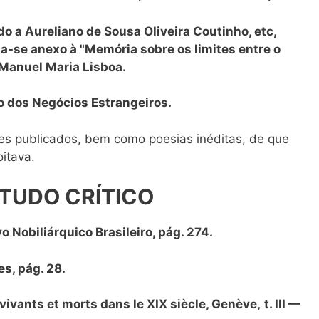
ido a Aureliano de Sousa Oliveira Coutinho, etc,
a-se anexo à "Memória sobre os limites entre o
 Manuel Maria Lisboa.
io dos Negócios Estrangeiros.
res publicados, bem como poesias inéditas, de que
itava.
STUDO CRÍTICO
 Nobiliárquico Brasileiro, pág. 274.
es, pág. 28.
ivants et morts dans le XIX siècle, Genève,
t. III —