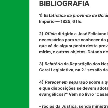
BIBLIOGRAFIA
1)
Estatística da provinda de Goiá
Império — 1825, 6 fls.
2)
Ofício
dirigido a José Felician
necessários para se conhecer da 
que vá de algum ponto desta proví
mirim, e outros objetos. Datado de 
3)
Relatório
da Repartição dos Ne
Geral Legislativa, na 2." sessão da 
4)
Parecer em separado
sobre a q
e que disposições se devem adota
evangélicos?" Vem no livro "Casam
• rocios da Justiça, sendo ministr