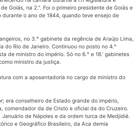
necendo na câmara durante a l.n legislatura e
de Goiás, na 2.". Foi o primeiro presidente de Goiás e
o durante o ano de 1844, quando teve ensejo de
angeiros, no 3.° gabinete da regência de Araújo Lima,
ia do Rio de Janeiro. Continuou no posto no 4.°
a de ministro do império. Só no 6.° e 18.’ gabinetes
 como ministro da justiça.
atura com a aposentadoria no cargo de ministro do
; era conselheiro de Estado grande do império,
, comendador da de Cristo e oficial da do Cruzeiro.
 Januário de Nápoles e da ordem turca de Medjidié.
tórico e Geográfico Brasileiro, da Aca demia