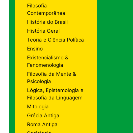
Filosofia
Contemporânea
História do Brasil
História Geral
Teoria e Ciência Política
Ensino
Existencialismo &
Fenomenologia
Filosofia da Mente &
Psicologia
Lógica, Epistemologia e
Filosofia da Linguagem
Mitologia
Grécia Antiga
Roma Antiga