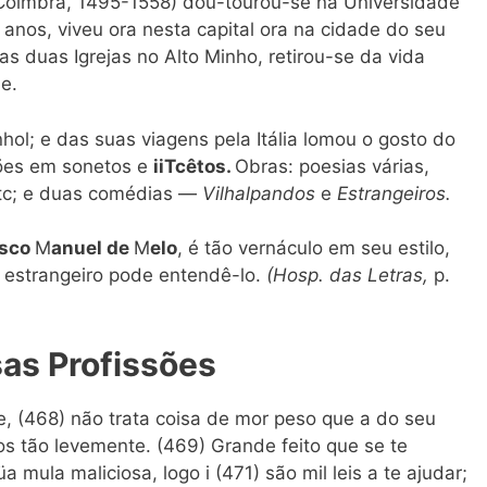
oimbra, 1495-1558) dou-tourou-se na Universidade
o anos, viveu ora nesta capital ora na cidade do seu
 duas Igrejas no Alto Minho, retirou-se da vida
e.
l; e das suas viagens pela Itália lomou o gosto do
ões em sonetos e
iiTcêtos.
Obras: poesias várias,
 etc; e duas comédias —
Vilhalpandos
e
Estrangeiros.
isco
M
anuel de
M
elo
, é tão vernáculo em seu estilo,
 estrangeiro pode entendê-lo.
(Hosp. das Letras,
p.
sas Profissões
 (468) não trata coisa de mor peso que a do seu
 tão levemente. (469) Grande feito que se te
ula maliciosa, logo i (471) são mil leis a te ajudar;