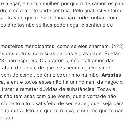
 e alegar; e na tua mulher, por quem deixamos os pais
do, e só a morte pode ser boa. Pelo qual estive tanto
as letras de que me a fortuna não pode roubar: com
os direitos não se lhes pode negar o senhorio de
 mosteiros mendicantes, como se eles chamam. (472)
ns c’os outros, com suas barbas e gravidade. Poetas
473) não espereis. Os oradores, nós os tiramos das
tratam do porvir, de que eles nem ninguém sabe
bem de comer, porém é co’ourinho na mão.
Artistas
ca, e entre todos estes não há um homem de negócio:
 tratar e rematar dúvidas de substâncias. Todavia,
as não têm asas com que voem, que a vontade não
 c’o peito alto c satisfeito de seu saber, quer seja para
r da outra. Isto é o que te releva, e crê-me que te não
mister.