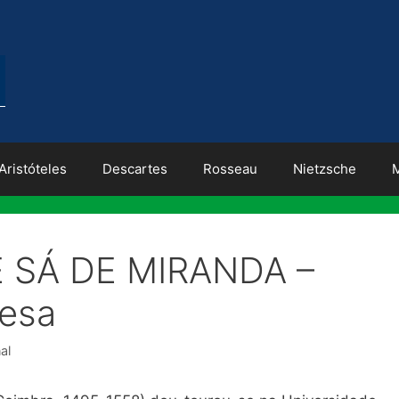
Aristóteles
Descartes
Rosseau
Nietzsche
 SÁ DE MIRANDA –
uesa
al