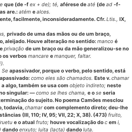
de
que (de -f
ex + de); té,
aférese de
até
(de
ad
-f-
as are.:
atém
e
alces.
ente, facilmente, inconsideradamente. Cfr.
Ltis.,
IX,
us,
privado de uma das mãos ou de um braço,
o, aleijado. Houve alteração no sentido:
manco
é
de
privação
de um braço ou da mão generalizou-se no
do os verbos
mancare
e
manquer, faltar.
i).
. Se
apassivador, porque o verbo, pelo sentido, está
apassivado:
como eles são chamados.
Este v.
chamar
e
a algo, também se usa com
objeto indireto;
neste
 no singular: —
como se lhes chama,
e o
se
seria
terminação do sujeito. No poema Camões mesclou
o, todavia,
chamar
com complemento direto; deu-lhe
ncias (III, 110; IV, 95; VII, 22; X, 38). (473)
fruito,
fruetu
e o atual
fruto;
houve vocalização do
c
em
i,
)
dando
enxuto; luita (lacta)
dando
luta.