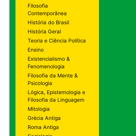
Filosofia
Contemporânea
História do Brasil
História Geral
Teoria e Ciência Política
Ensino
Existencialismo &
Fenomenologia
Filosofia da Mente &
Psicologia
Lógica, Epistemologia e
Filosofia da Linguagem
Mitologia
Grécia Antiga
Roma Antiga