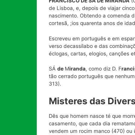
FRANCISCO DE SÁ DE MIRANDA
(C
de Lisboa, e, depois de viajar cinc
nascimento. Obtendo a comenda das
cortesã, ;ios quarenta anos de idad
Escreveu em português e em espanho
verso decassílabo e das combinaç
éclogas, cartas, elogios, canções
SÁ
de
M
iranda
, como diz D. F
ranc
tão cerrado português que nenhum
313).
Misteres das Diver
Dês que homem nasce té que morre,
casamento, que cada dia rematamos
vendem um rocim manco (470) ou üa m