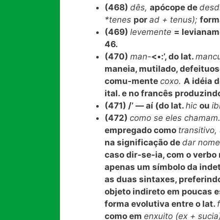
(468)
dês,
apócope de
des
*tenes
por
ad + tenus);
form
(469)
levemente
= levianam
46.
(470)
man-
<•:’, do lat.
manc
maneia, mutilado, defeituos
comu-mente
coxo.
A idéia 
ital. e no francês produzin
(471) /’ — aí (do lat.
hic
ou
ib
(472)
como se eles chamam
empregado como
transitivo,
na significação de
dar nom
caso dir-se-ia, com o verbo
apenas um símbolo da inde
as duas sintaxes, preferind
objeto indireto em poucas estâ
forma evolutiva entre o lat.
como em
enxuito (ex + sucia