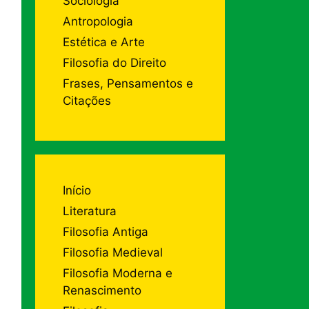
Sociologia
Antropologia
Estética e Arte
Filosofia do Direito
Frases, Pensamentos e
Citações
Início
Literatura
Filosofia Antiga
Filosofia Medieval
Filosofia Moderna e
Renascimento