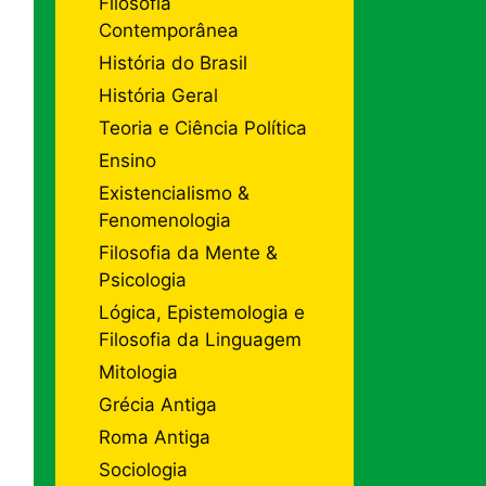
Filosofia
Contemporânea
História do Brasil
História Geral
Teoria e Ciência Política
Ensino
Existencialismo &
Fenomenologia
Filosofia da Mente &
Psicologia
Lógica, Epistemologia e
Filosofia da Linguagem
Mitologia
Grécia Antiga
Roma Antiga
Sociologia