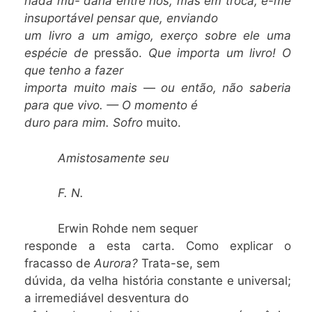
nada mu- daria entre nós, mas em troca, é-me
insuportável pensar que, enviando
um livro a um amigo, exerço sobre ele uma
espécie de
pressão.
Que importa um livro! O
que tenho a fazer
importa muito mais
—
ou então, não saberia
para que vivo. — O momento é
duro para mim. Sofro
muito.
Amistosamente seu
F. N.
Erwin Rohde nem sequer
responde a esta carta. Como explicar o
fracasso de
Aurora?
Trata-se, sem
dúvida, da velha história constante e universal;
a irremediável desventura do