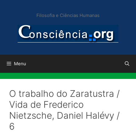
Pular
para
Filosofia e Ciências Humanas
o
conteúdo
Menu
O trabalho do Zaratustra /
Vida de Frederico
Nietzsche, Daniel Halévy /
6