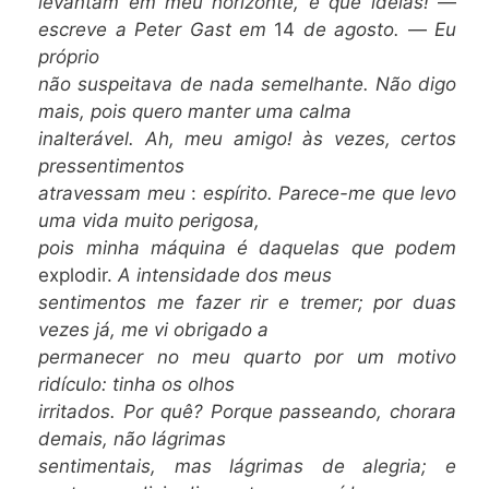
levantam em meu horizonte, e que idéias!
—
escreve a Peter Gast em
14
de agosto.
—
Eu
próprio
não suspeitava de nada semelhante. Não digo
mais, pois quero manter uma calma
inalterável.
Ah, meu amigo! às vezes, certos
pressentimentos
atravessam meu
:
espírito. Parece-me que levo
uma vida muito perigosa,
pois minha máquina é daquelas que podem
explodir.
A intensidade dos meus
sentimentos me fazer rir e tremer; por duas
vezes já, me vi obrigado a
permanecer
no meu
quarto por um motivo
ridículo: tinha os olhos
irritados. Por quê? Porque passeando, chorara
demais, não lágrimas
sentimentais, mas lágrimas de alegria; e