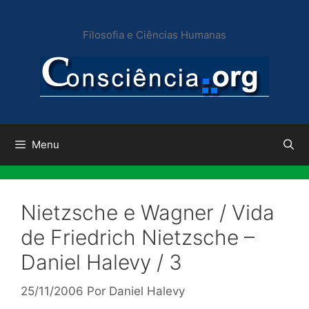
Pular
para
Filosofia e Ciências Humanas
o
conteúdo
Menu
Nietzsche e Wagner / Vida
de Friedrich Nietzsche –
Daniel Halevy / 3
25/11/2006
Por
Daniel Halevy