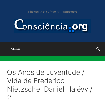
Pular
para
Filosofia e Ciências Humanas
o
conteúdo
Menu
Os Anos de Juventude /
Vida de Frederico
Nietzsche, Daniel Halévy /
2