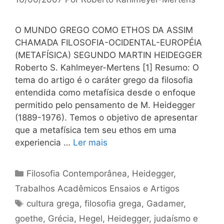
O MUNDO GREGO COMO ETHOS DA ASSIM
CHAMADA FILOSOFIA-OCIDENTAL-EUROPÉIA
(METAFÍSICA) SEGUNDO MARTIN HEIDEGGER
Roberto S. Kahlmeyer-Mertens [1] Resumo: O
tema do artigo é o caráter grego da filosofia
entendida como metafísica desde o enfoque
permitido pelo pensamento de M. Heidegger
(1889-1976). Temos o objetivo de apresentar
que a metafísica tem seu ethos em uma
experiencia …
Ler mais
Categorias
Filosofia Contemporânea
,
Heidegger
,
Trabalhos Acadêmicos Ensaios e Artigos
Tags
cultura grega
,
filosofia grega
,
Gadamer
,
goethe
,
Grécia
,
Hegel
,
Heidegger
,
judaísmo e