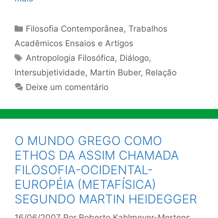
Categorias
Filosofia Contemporânea
,
Trabalhos
Acadêmicos Ensaios e Artigos
Tags
Antropologia Filosófica
,
Diálogo
,
Intersubjetividade
,
Martin Buber
,
Relação
Deixe um comentário
O MUNDO GREGO COMO
ETHOS DA ASSIM CHAMADA
FILOSOFIA-OCIDENTAL-
EUROPÉIA (METAFÍSICA)
SEGUNDO MARTIN HEIDEGGER
16/06/2007
Por
Roberto Kahlmeyer-Mertens