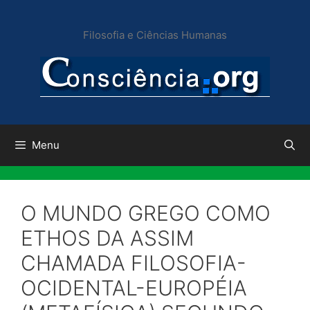
Pular
para
Filosofia e Ciências Humanas
o
conteúdo
Menu
O MUNDO GREGO COMO
ETHOS DA ASSIM
CHAMADA FILOSOFIA-
OCIDENTAL-EUROPÉIA