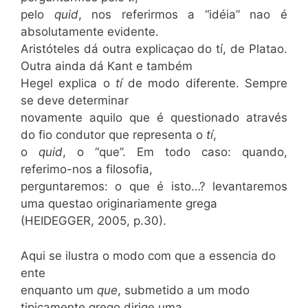
pelo
quid
, nos referirmos a “idéia” nao é
absolutamente evidente.
Aristóteles dá outra explicaçao do tí, de Platao.
Outra ainda dá Kant e também
Hegel explica o
tí
de modo diferente. Sempre
se deve determinar
novamente aquilo que é questionado através
do fio condutor que representa o
tí
,
o
quid
, o “que”. Em todo caso: quando,
referimo-nos a filosofia,
perguntaremos: o que é isto…? levantaremos
uma questao originariamente grega
(HEIDEGGER, 2005, p.30).
Aqui se ilustra o modo com que a essencia do
ente
enquanto um
que
, submetido a um modo
tipicamente grego dirige uma