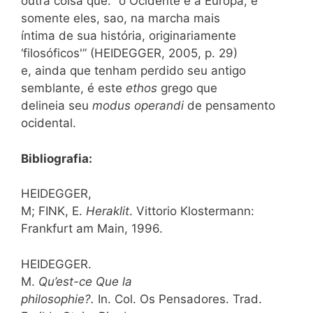
outra coisa que: “o Ocidente e a Europa, e
somente eles, sao, na marcha mais
íntima de sua história, originariamente
‘filosóficos'” (HEIDEGGER, 2005, p. 29)
e, ainda que tenham perdido seu antigo
semblante, é este
ethos
grego que
delineia seu
modus operandi
de pensamento
ocidental.
Bibliografia:
HEIDEGGER,
M; FINK, E.
Heraklit
. Vittorio Klostermann:
Frankfurt am Main, 1996.
HEIDEGGER.
M.
Qu’est-ce Que la
philosophie?.
In. Col. Os Pensadores. Trad.