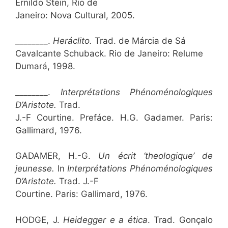
Ernildo Stein, Rio de
Janeiro: Nova Cultural, 2005.
________.
Heráclito.
Trad. de Márcia de Sá
Cavalcante Schuback. Rio de Janeiro: Relume
Dumará, 1998.
________.
Interprétations Phénoménologiques
D’Aristote.
Trad.
J.-F Courtine. Prefáce. H.G. Gadamer. Paris:
Gallimard, 1976.
GADAMER, H.-G.
Un écrit ‘theologique’ de
jeunesse.
In
Interprétations Phénoménologiques
D’Aristote.
Trad. J.-F
Courtine. Paris: Gallimard, 1976.
HODGE, J.
Heidegger e a ética
.
Trad. Gonçalo