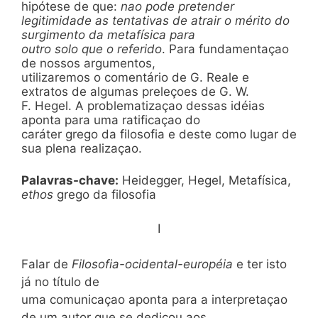
hipótese de que:
nao pode pretender
legitimidade as tentativas de atrair o mérito do
surgimento da metafísica para
outro solo que o referido
. Para fundamentaçao
de nossos argumentos,
utilizaremos o comentário de G. Reale e
extratos de algumas preleçoes de G. W.
F. Hegel. A problematizaçao dessas idéias
aponta para uma ratificaçao do
caráter grego da filosofia e deste como lugar de
sua plena realizaçao.
Palavras-chave:
Heidegger, Hegel, Metafísica,
ethos
grego da filosofia
I
Falar de
Filosofia-ocidental-européia
e ter isto
já no título de
uma comunicaçao aponta para a interpretaçao
de um autor que se dedicou aos