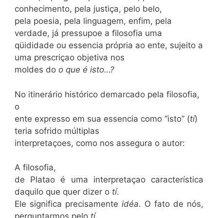
conhecimento, pela justiça, pelo belo,
pela poesia, pela linguagem, enfim, pela
verdade, já pressupoe a filosofia uma
qüididade ou essencia própria ao ente, sujeito a
uma prescriçao objetiva nos
moldes do
o que é isto…?
No itinerário histórico demarcado pela filosofia,
o
ente expresso em sua essencia como “isto” (
tí
)
teria sofrido múltiplas
interpretaçoes, como nos assegura o autor:
A filosofia,
de Platao é uma interpretaçao característica
daquilo que quer dizer o
tí
.
Ele significa precisamente
idéa
. O fato de nós,
perguntarmos pelo
tí
,