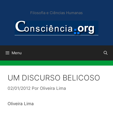
Pular
para
Filosofia e Ciências Humanas
o
conteúdo
Menu
UM DISCURSO BELICOSO
02/01/2012
Por
Oliveira Lima
Oliveira Lima