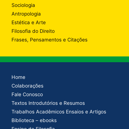
Sociologia
Antropologia
Estética e Arte
Filosofia do Direito
Frases, Pensamentos e Citações
Home
Colaborações
Fale Conosco
Textos Introdutórios e Resumos
Trabalhos Acadêmicos Ensaios e Artigos
Biblioteca – ebooks