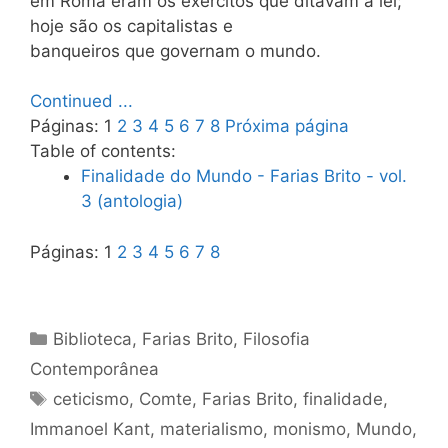
em Roma eram os exércitos que ditavam a lei;
hoje são os capitalistas e
banqueiros que governam o mundo.
Continued ...
Páginas:
1
2
3
4
5
6
7
8
Próxima página
Table of contents:
Finalidade do Mundo - Farias Brito - vol.
3 (antologia)
Páginas:
1
2
3
4
5
6
7
8
Categorias
Biblioteca
,
Farias Brito
,
Filosofia
Contemporânea
Tags
ceticismo
,
Comte
,
Farias Brito
,
finalidade
,
Immanoel Kant
,
materialismo
,
monismo
,
Mundo
,