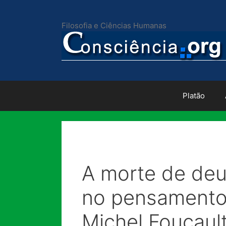
Pular
para
Filosofia e Ciências Humanas
o
conteúdo
Platão
A morte de de
no pensamento
Michel Foucaul