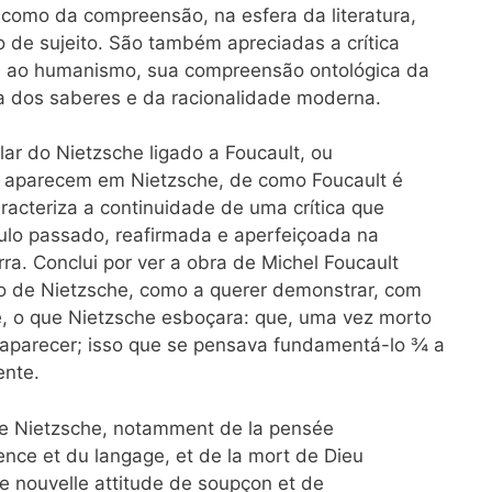
 como da compreensão, na esfera da literatura,
 de sujeito. São também apreciadas a crítica
 e ao humanismo, sua compreensão ontológica da
a dos saberes e da racionalidade moderna.
lar do Nietzsche ligado a Foucault, ou
t aparecem em Nietzsche, de como Foucault é
racteriza a continuidade de uma crítica que
ulo passado, reafirmada e aperfeiçoada na
a. Conclui por ver a obra de Michel Foucault
o de Nietzsche, como a querer demonstrar, com
, o que Nietzsche esboçara: que, uma vez morto
parecer; isso que se pensava fundamentá-lo ¾ a
ente.
 de Nietzsche, notamment de la pensée
ience et du langage, et de la mort de Dieu
ne nouvelle attitude de soupçon et de