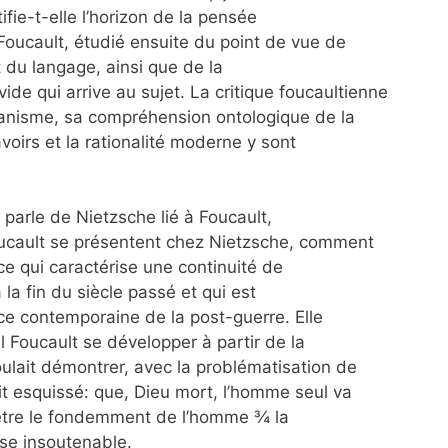
ntifie-t-elle l’horizon de la pensée
Foucault, étudié ensuite du point de vue de
t du langage, ainsi que de la
vide qui arrive au sujet. La critique foucaultienne
anisme, sa compréhension ontologique de la
avoirs et la rationalité moderne y sont
 parle de Nietzsche lié à Foucault,
ucault se présentent chez Nietzsche, comment
ce qui caractérise une continuité de
 la fin du siècle passé et qui est
ce contemporaine de la post-guerre. Elle
l Foucault se développer à partir de la
ulait démontrer, avec la problématisation de
it esquissé: que, Dieu mort, l’homme seul va
t être le fondemment de l’homme ¾ la
èse insoutenable.