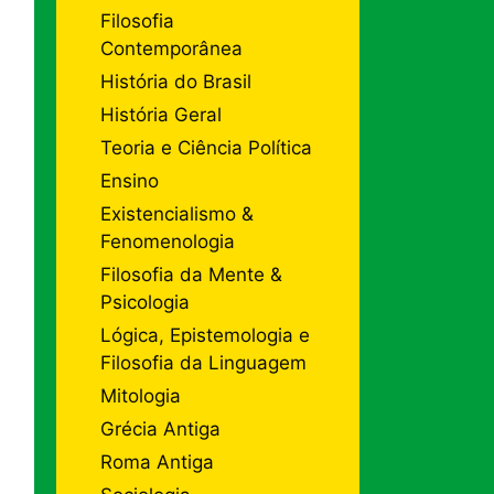
Filosofia
Contemporânea
História do Brasil
História Geral
Teoria e Ciência Política
Ensino
Existencialismo &
Fenomenologia
Filosofia da Mente &
Psicologia
Lógica, Epistemologia e
Filosofia da Linguagem
Mitologia
Grécia Antiga
Roma Antiga