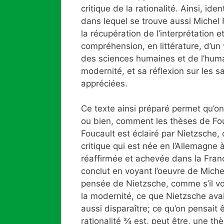
critique de la rationalité. Ainsi, ide
dans lequel se trouve aussi Michel 
la récupération de l’interprétation e
compréhension, en littérature, d’un 
des sciences humaines et de l’hum
modernité, et sa réflexion sur les s
appréciées.
Ce texte ainsi préparé permet qu’on
ou bien, comment les thèses de Fo
Foucault est éclairé par Nietzsche, 
critique qui est née en l’Allemagne à
réaffirmée et achevée dans la Fran
conclut en voyant l’oeuvre de Miche
pensée de Nietzsche, comme s’il vo
la modernité, ce que Nietzsche ava
aussi disparaître; ce qu’on pensai
rationalité ¾ est, peut être, une th