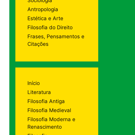
Sociologia
Antropologia
Estética e Arte
Filosofia do Direito
Frases, Pensamentos e
Citações
Início
Literatura
Filosofia Antiga
Filosofia Medieval
Filosofia Moderna e
Renascimento