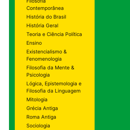
Filosofia
Contemporânea
História do Brasil
História Geral
Teoria e Ciência Política
Ensino
Existencialismo &
Fenomenologia
Filosofia da Mente &
Psicologia
Lógica, Epistemologia e
Filosofia da Linguagem
Mitologia
Grécia Antiga
Roma Antiga
Sociologia