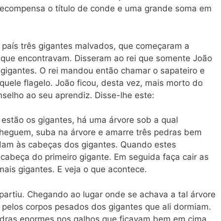
 recompensa o título de conde e uma grande soma em
 país três gigantes malvados, que começaram a
 que encontravam. Disseram ao rei que somente João
gigantes. O rei mandou então chamar o sapateiro e
quele flagelo. João ficou, desta vez, mais morto do
nselho ao seu aprendiz. Disse-lhe este:
estão os gigantes, há uma árvore sob a qual
cheguem, suba na árvore e amarre três pedras bem
dam às cabeças dos gigantes. Quando estes
cabeça do primeiro gigante. Em seguida faça cair as
ais gigantes. E veja o que acontece.
artiu. Chegando ao lugar onde se achava a tal árvore
s pelos corpos pesados dos gigantes que ali dormiam.
pedras enormes nos galhos que ficavam bem em cima