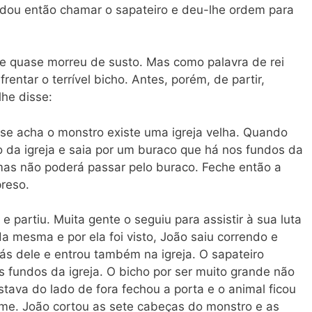
dou então chamar o sapateiro e deu-lhe ordem para
e quase morreu de susto. Mas como palavra de rei
frentar o terrível bicho. Antes, porém, de partir,
lhe disse:
e acha o monstro existe uma igreja velha. Quando
ro da igreja e saia por um buraco que há nos fundos da
as não poderá passar pelo buraco. Feche então a
preso.
e partiu. Muita gente o seguiu para assistir à sua luta
 mesma e por ela foi visto, João saiu correndo e
rás dele e entrou também na igreja. O sapateiro
s fundos da igreja. O bicho por ser muito grande não
ava do lado de fora fechou a porta e o animal ficou
ome. João cortou as sete cabeças do monstro e as