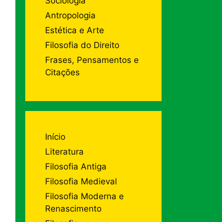
Sociologia
Antropologia
Estética e Arte
Filosofia do Direito
Frases, Pensamentos e
Citações
Início
Literatura
Filosofia Antiga
Filosofia Medieval
Filosofia Moderna e
Renascimento