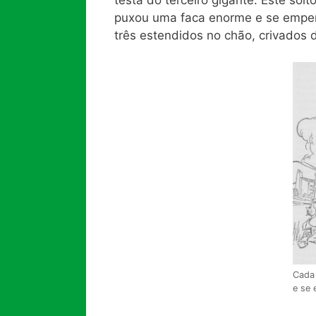
puxou uma faca enorme e se empen
três estendidos no chão, crivados 
Cada 
e se 