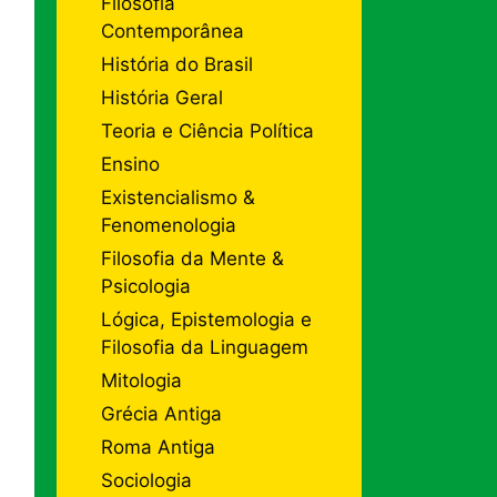
Filosofia
Contemporânea
História do Brasil
História Geral
Teoria e Ciência Política
Ensino
Existencialismo &
Fenomenologia
Filosofia da Mente &
Psicologia
Lógica, Epistemologia e
Filosofia da Linguagem
Mitologia
Grécia Antiga
Roma Antiga
Sociologia