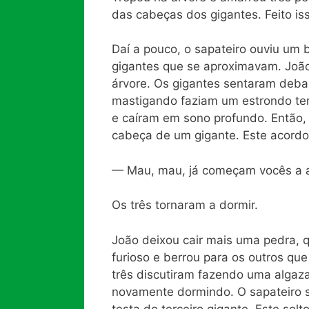
das cabeças dos gigantes. Feito i
Daí a pouco, o sapateiro ouviu um 
gigantes que se aproximavam. Joã
árvore. Os gigantes sentaram deb
mastigando faziam um estrondo te
e caíram em sono profundo. Então,
cabeça de um gigante. Este acordou
— Mau, mau, já começam vocês a a
Os três tornaram a dormir.
João deixou cair mais uma pedra, 
furioso e berrou para os outros que
três discutiram fazendo uma algaz
novamente dormindo. O sapateiro s
testa do terceiro gigante. Este sol