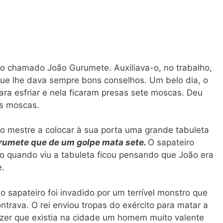
lo chamado João Gurumete. Auxiliava-o, no trabalho,
que lhe dava sempre bons conselhos. Um belo dia, o
ra esfriar e nela ficaram presas sete moscas. Deu
as moscas.
o mestre a colocar à sua porta uma grande tabuleta
rumete que de um golpe mata sete.
O sapateiro
o quando viu a tabuleta ficou pensando que João era
e.
o sapateiro foi invadido por um terrível monstro que
rava. O rei enviou tropas do exército para matar a
izer que existia na cidade um homem muito valente