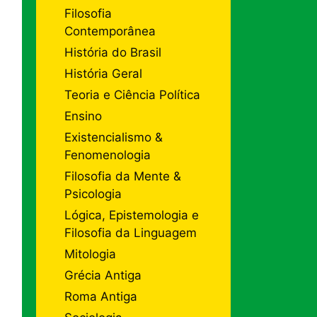
Filosofia
Contemporânea
História do Brasil
História Geral
Teoria e Ciência Política
Ensino
Existencialismo &
Fenomenologia
Filosofia da Mente &
Psicologia
Lógica, Epistemologia e
Filosofia da Linguagem
Mitologia
Grécia Antiga
Roma Antiga