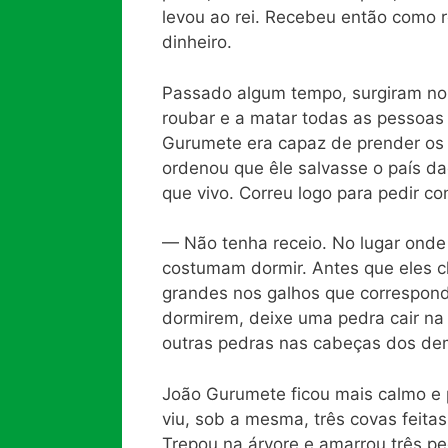
levou ao rei. Recebeu então como
dinheiro.
Passado algum tempo, surgiram no
roubar e a matar todas as pessoas
Gurumete era capaz de prender os 
ordenou que êle salvasse o país da
que vivo. Correu logo para pedir co
— Não tenha receio. No lugar onde 
costumam dormir. Antes que eles 
grandes nos galhos que correspon
dormirem, deixe uma pedra cair na 
outras pedras nas cabeças dos dem
João Gurumete ficou mais calmo e p
viu, sob a mesma, três covas feita
Trepou na árvore e amarrou três 