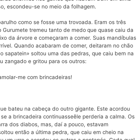
sso, escondeu-se no meio da folhagem.
barulho como se fosse uma trovoada. Eram os três
o Gurumete tremeu tanto de medo
que quase caiu da
aixo da árvore e começaram a comer. Suas mandíbulas
rrível. Quando acabaram de comer, deitaram no chão
 o sapatein» soltou uma das pedras, que caiu bem na
 zangado e gritou para os outros:
molar-me com brincadeiras!
que bateu na cabeça do outro gigante. Este acordou
 se a brincadeira continuasseêle perderia a calma. Os
arra dos diabos, mas, daí a pouco, estavam
oltou então a última pedra, que caiu em cheio na
tou um urro e acordou os outros a pontapés. Cada qual