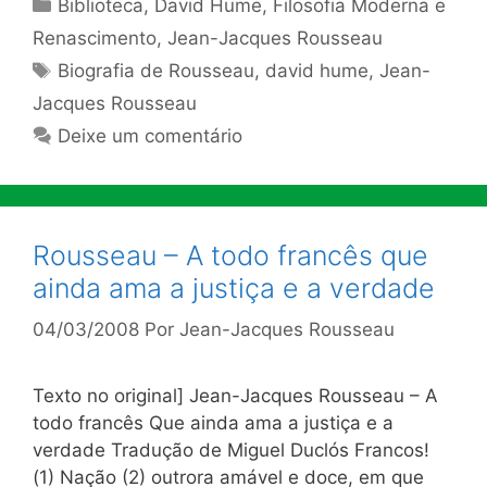
Categorias
Biblioteca
,
David Hume
,
Filosofia Moderna e
Renascimento
,
Jean-Jacques Rousseau
Tags
Biografia de Rousseau
,
david hume
,
Jean-
Jacques Rousseau
Deixe um comentário
Rousseau – A todo francês que
ainda ama a justiça e a verdade
04/03/2008
Por
Jean-Jacques Rousseau
Texto no original] Jean-Jacques Rousseau – A
todo francês Que ainda ama a justiça e a
verdade Tradução de Miguel Duclós Francos!
(1) Nação (2) outrora amável e doce, em que