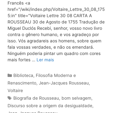
Francês <a
href="/wiki/index.php/Voltaire_Lettre_30_08_175
5:in" title="Voltaire Lettre 30 08 CARTA A
ROUSSEAU 30 de Agosto de 1755 Tradução de
Miguel Duclós Recebi, senhor, vosso novo livro
contra o gênero humano, e vos agradeço por
isso. Vós agradareis aos homens, sobre quem
fala vossas verdades, e não os emendará.
Ninguém poderia pintar um quadro com cores
mais fortes …
Ler mais
Categorias
Biblioteca
,
Filosofia Moderna e
Renascimento
,
Jean-Jacques Rousseau
,
Voltaire
Tags
Biografia de Rousseau
,
bom selvagem
,
Discurso sobre a origem da desigualdade
,