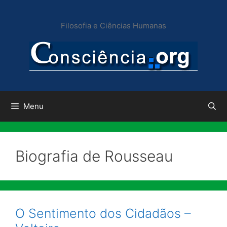
Pular
para
Filosofia e Ciências Humanas
o
conteúdo
Menu
Biografia de Rousseau
O Sentimento dos Cidadãos –