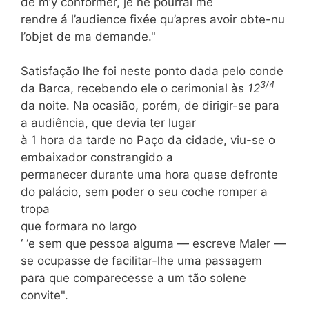
de m’y conformer, je ne pourrai me
rendre á l’audience fixée qu’apres avoir obte-nu
l’objet de ma demande."
Satisfação lhe foi neste ponto dada pelo conde
3/4
da Barca, recebendo ele o cerimonial às
12
da noite. Na ocasião, porém, de dirigir-se para
a audiência, que devia ter lugar
à 1 hora da tarde no Paço da cidade, viu-se o
embaixador constrangido a
permanecer durante uma hora quase defronte
do palácio, sem poder o seu coche romper a
tropa
que formara no largo
‘ ‘e sem que pessoa alguma — escreve Maler —
se ocupasse de facilitar-lhe uma passagem
para que comparecesse a um tão solene
convite".