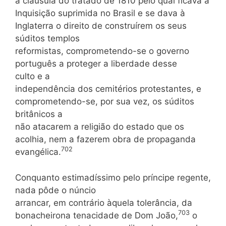
à cláusula do tratado de 1810 pelo qual ficava a
Inquisição suprimida no Brasil e se dava à
Inglaterra o direito de construírem os seus
súditos templos
reformistas, comprometendo-se o governo
português a proteger a liberdade desse
culto e a
independência dos cemitérios protestantes, e
comprometendo-se, por sua vez, os súditos
britânicos a
não atacarem a religião do estado que os
acolhia, nem a fazerem obra de propaganda
702
evangélica.
Conquanto estimadíssimo pelo príncipe regente,
nada pôde o núncio
arrancar, em contrário àquela tolerância, da
703
bonacheirona tenacidade de Dom João,
o