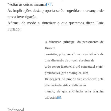
“voltar às coisas mesmas
[7]
”.
As implicações desta proposta serão sugeridas no avançar de
nossa investigação.
Afirma, de modo a sintetizar o que queremos dizer, Luiz
Furtado:
A dimensão principal do pensamento de
Husserl
consistiu, pois, em afirmar a existência de
uma dimensão de origem absoluta de
todo ser ou fenômeno, pré-conceitual e pré-
predicativa (pré-ontológica, dirá
Heidegger), do próprio Ser, encoberto pela
alienação da vida cotidiana no
mundo, de que a Ciência seria também
tributária
[8]
.
Poder-se-á