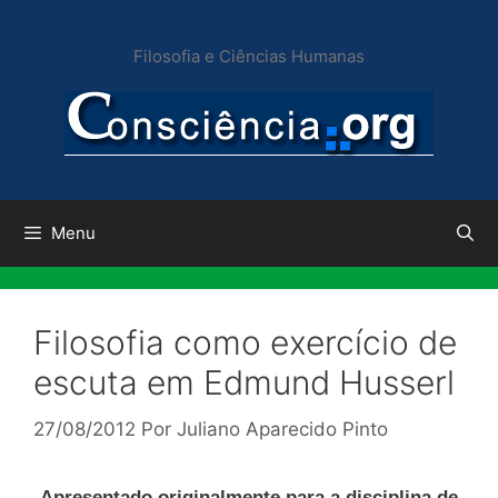
Pular
para
Filosofia e Ciências Humanas
o
conteúdo
Menu
Filosofia como exercício de
escuta em Edmund Husserl
27/08/2012
Por
Juliano Aparecido Pinto
Apresentado originalmente para a disciplina de