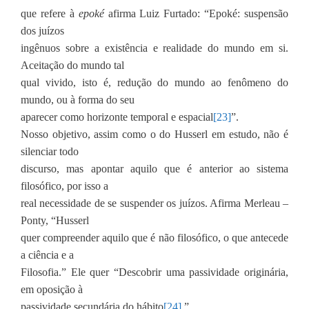
que refere à
epoké
afirma Luiz Furtado: “Epoké: suspensão
dos juízos
ingênuos sobre a existência e realidade do mundo em si.
Aceitação do mundo tal
qual vivido, isto é, redução do mundo ao fenômeno do
mundo, ou à forma do seu
aparecer como horizonte temporal e espacial
[23]
”.
Nosso objetivo, assim como o do Husserl em estudo, não é
silenciar todo
discurso, mas apontar aquilo que é anterior ao sistema
filosófico, por isso a
real necessidade de se suspender os juízos. Afirma Merleau –
Ponty, “Husserl
quer compreender aquilo que é não filosófico, o que antecede
a ciência e a
Filosofia.” Ele quer “Descobrir uma passividade originária,
em oposição à
passividade secundária do hábito
[24]
.”