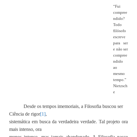
“Fui
compree
ndido?
Todo
filósofo
escreve
para ser
e não ser
compree
ndido
ao
mesmo
tempo.”
Nietzsch
e
Desde os tempos imemoriais, a Filosofia buscou ser
Ciência de rigor
[1]
,
sistemática em busca da verdadeira verdade. Tal projeto ora
mais intenso, ora
menos intenso, mas jamais abandonado. A Filosofia nasce