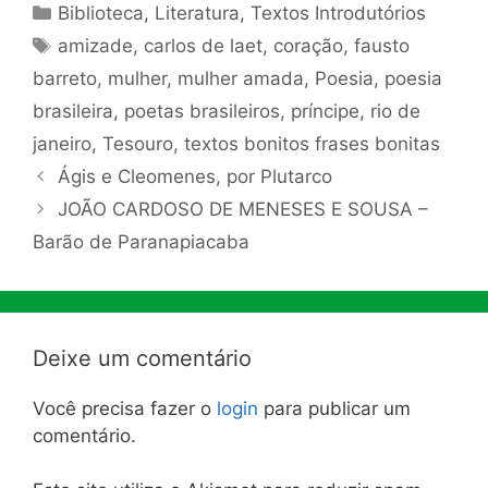
Categorias
Biblioteca
,
Literatura
,
Textos Introdutórios
Tags
amizade
,
carlos de laet
,
coração
,
fausto
barreto
,
mulher
,
mulher amada
,
Poesia
,
poesia
brasileira
,
poetas brasileiros
,
príncipe
,
rio de
janeiro
,
Tesouro
,
textos bonitos frases bonitas
Ágis e Cleomenes, por Plutarco
JOÃO CARDOSO DE MENESES E SOUSA –
Barão de Paranapiacaba
Deixe um comentário
Você precisa fazer o
login
para publicar um
comentário.