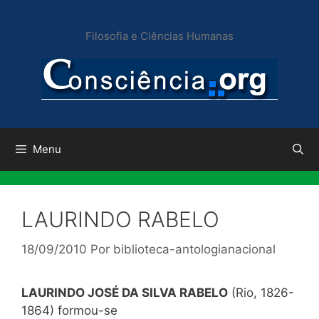
Pular
para
Filosofia e Ciências Humanas
o
conteúdo
Menu
LAURINDO RABELO
18/09/2010
Por
biblioteca-antologianacional
LAURINDO JOSÉ DA SILVA RABELO
(Rio, 1826-
1864) formou-se