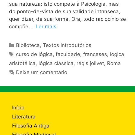
sua natureza: isto compete à Psicologia, mas
do ponto-de-vista de sua validade intrínseca,
quer dizer, de sua forma. Ora, todo raciocínio se
compõe …
Ler mais
Categorias
Biblioteca
,
Textos Introdutórios
Tags
curso de lógica
,
faculdade
,
franceses
,
lógica
aristotélica
,
lógica clássica
,
régis jolivet
,
Roma
Deixe um comentário
Início
Literatura
Filosofia Antiga
Filosofia Medieval