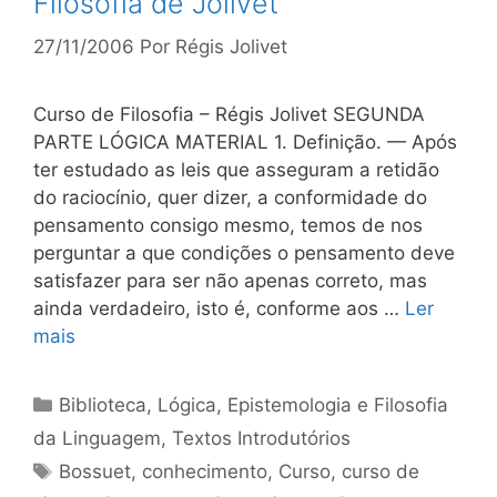
Filosofia de Jolivet
27/11/2006
Por
Régis Jolivet
Curso de Filosofia – Régis Jolivet SEGUNDA
PARTE LÓGICA MATERIAL 1. Definição. — Após
ter estudado as leis que asseguram a retidão
do raciocínio, quer dizer, a conformidade do
pensamento consigo mesmo, temos de nos
perguntar a que condições o pensamento deve
satisfazer para ser não apenas correto, mas
ainda verdadeiro, isto é, conforme aos …
Ler
mais
Categorias
Biblioteca
,
Lógica, Epistemologia e Filosofia
da Linguagem
,
Textos Introdutórios
Tags
Bossuet
,
conhecimento
,
Curso
,
curso de