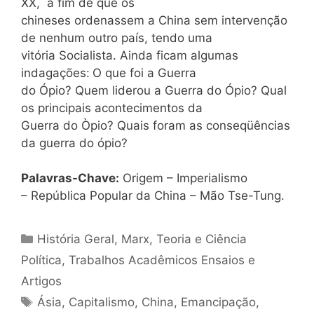
XX, a fim de que os
chineses ordenassem a China sem intervenção
de nenhum outro país, tendo uma
vitória Socialista. Ainda ficam algumas
indagações:
O que foi a Guerra
do Ópio? Quem liderou a Guerra do Ópio? Qual
os principais acontecimentos da
Guerra do Òpio? Quais foram as conseqüências
da guerra do ópio?
Palavras-Chave
:
Origem – Imperialismo
– República Popular da China – Mão Tse-Tung.
Categorias
História Geral
,
Marx
,
Teoria e Ciência
Política
,
Trabalhos Acadêmicos Ensaios e
Artigos
Tags
Ásia
,
Capitalismo
,
China
,
Emancipação
,