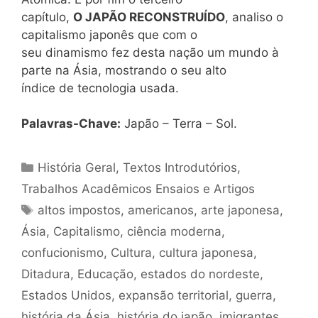
capítulo,
O JAPÃO RECONSTRUÍDO
, analiso o
capitalismo japonês que com o
seu dinamismo fez desta nação um mundo à
parte na Ásia, mostrando o seu alto
índice de tecnologia usada.
Palavras-Chave:
Japão – Terra – Sol.
Categorias
História Geral
,
Textos Introdutórios
,
Trabalhos Acadêmicos Ensaios e Artigos
Tags
altos impostos
,
americanos
,
arte japonesa
,
Ásia
,
Capitalismo
,
ciência moderna
,
confucionismo
,
Cultura
,
cultura japonesa
,
Ditadura
,
Educação
,
estados do nordeste
,
Estados Unidos
,
expansão territorial
,
guerra
,
história da Ásia
,
história do japão
,
imigrantes