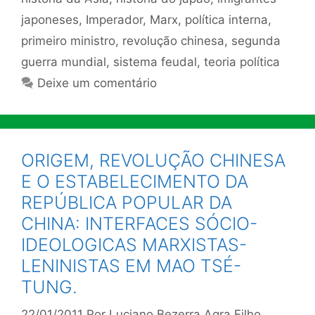
japoneses
,
Imperador
,
Marx
,
política interna
,
primeiro ministro
,
revolução chinesa
,
segunda
guerra mundial
,
sistema feudal
,
teoria política
Deixe um comentário
ORIGEM, REVOLUÇÃO CHINESA
E O ESTABELECIMENTO DA
REPÚBLICA POPULAR DA
CHINA: INTERFACES SÓCIO-
IDEOLOGICAS MARXISTAS-
LENINISTAS EM MAO TSÉ-
TUNG.
22/01/2011
Por
Luciano Bezerra Agra Filho