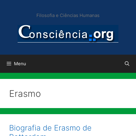
Pular
para
Filosofia e Ciências Humanas
o
conteúdo
Menu
Erasmo
Biografia de Erasmo de