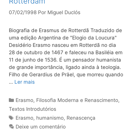
Rotterdam
07/02/1998
Por
Miguel Duclós
Biografia de Erasmus de Rotterdã Traduzido de
uma edição Argentina de "Elogio da Loucura"
Desidério Erasmo nasceu em Rotterdã no dia
28 de outubro de 1467 e faleceu na Basiléia em
11 de junho de 1536. É um pensador humanista
de grande importância, ligado ainda à teologia.
Filho de Gerardius de Präel, que morreu quando
…
Ler mais
Categorias
Erasmo
,
Filosofia Moderna e Renascimento
,
Textos Introdutórios
Tags
Erasmo
,
humanismo
,
Renascença
Deixe um comentário