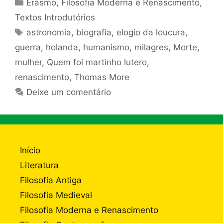
Categorias
Erasmo
,
Filosofia Moderna e Renascimento
,
Textos Introdutórios
Tags
astronomia
,
biografia
,
elogio da loucura
,
guerra
,
holanda
,
humanismo
,
milagres
,
Morte
,
mulher
,
Quem foi martinho lutero
,
renascimento
,
Thomas More
Deixe um comentário
Início
Literatura
Filosofia Antiga
Filosofia Medieval
Filosofia Moderna e Renascimento