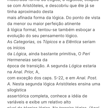
se com Aristóteles, e descobriu que êle já se
tinha aproximado desta
mais afinada forma da lógica. Do ponto de vista
da menor ou maior perfeição atinente
â lógica formal, tentou-se também esboçar a
evolução do seu pensamento lógico.
As
Categorias,
os
Tópicos
e a
Elêntica
seriam
os inícios
da
Lógica,
ainda bastante primitiva, O
Peri
Hermeneias
seria da
época de transição. A segunda
Lógica
estaria
na
Anal. Prior,
A,
com exceção dos caps. S-22, e em
Anal. Post.
A.
Nesta segunda lógica Aristóteles ensina uma
silogística
assertórica completa, conhece a idéia de
variáveis e exibe um relativo alto
nível da técnica lógica. Na terceira
lógica, (Anal.