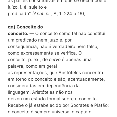
às partes constitutivas em que se decompõe o
juízo, i. é, sujeito e
predicado"
(Anal. pr.,
A, 1; 224 b 16),
αα) Conceito do
conceito.
— O conceito como tal não constitui
um predicado nem juízo e, por
conseqüência, não é verdadeiro nem falso,
como expressamente se verifica. O
conceito, p. ex., de
cervo
é
apenas uma
palavra, como em geral
as representações, que Aristóteles concentra
em torno do conceito e são, acentuadamente,
consideradas em dependência da
linguagem. Aristóteles não nos
deixou um estudo formal sobre o conceito.
Recebe o já estabelecido por Sócrates e Platão:
o conceito é sempre universal e capta o