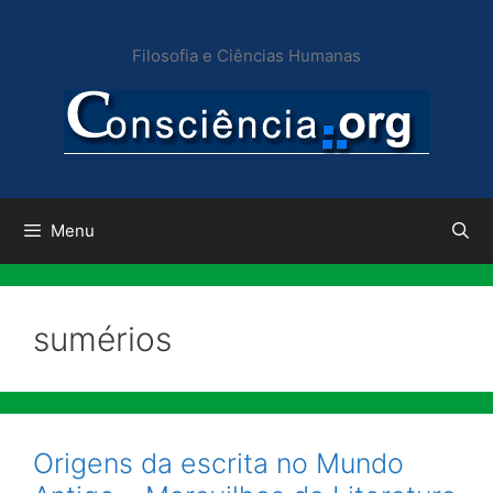
Pular
para
Filosofia e Ciências Humanas
o
conteúdo
Menu
sumérios
Origens da escrita no Mundo