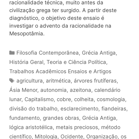
racionalidade técnica, muito antes da
civilização grega ter surgido. A partir deste
diagnóstico, o objetivo deste ensaio é
investigar o advento da racionalidade na
Mesopotâmia.
Categorias
Filosofia Contemporânea
,
Grécia Antiga
,
História Geral
,
Teoria e Ciência Política
,
Trabalhos Acadêmicos Ensaios e Artigos
Tags
agricultura
,
aritmética
,
árvores frutíferas
,
Ásia Menor
,
autonomia
,
azeitona
,
calendário
lunar
,
Capitalismo
,
cobre
,
colheita
,
cosmologia
,
divisão do trabalho
,
esclarecimento
,
fiandeiras
,
fundamento
,
grandes obras
,
Grécia Antiga
,
lógica aristotélica
,
metais preciosos
,
método
científico
,
Mitologia
,
Ocidente
,
Organização
,
os