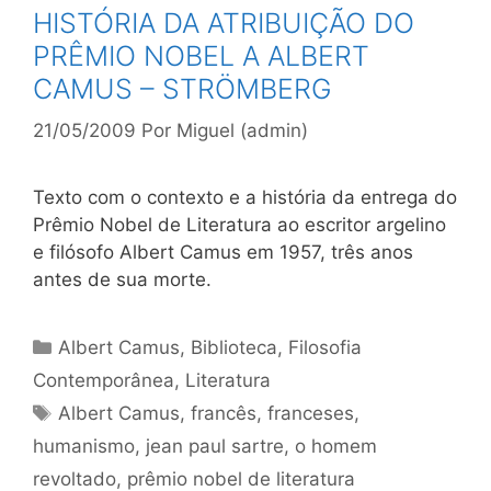
HISTÓRIA DA ATRIBUIÇÃO DO
PRÊMIO NOBEL A ALBERT
CAMUS – STRÖMBERG
21/05/2009
Por
Miguel (admin)
Texto com o contexto e a história da entrega do
Prêmio Nobel de Literatura ao escritor argelino
e filósofo Albert Camus em 1957, três anos
antes de sua morte.
Categorias
Albert Camus
,
Biblioteca
,
Filosofia
Contemporânea
,
Literatura
Tags
Albert Camus
,
francês
,
franceses
,
humanismo
,
jean paul sartre
,
o homem
revoltado
,
prêmio nobel de literatura