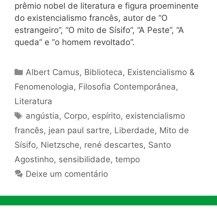
prêmio nobel de literatura e figura proeminente
do existencialismo francês, autor de “O
estrangeiro”, “O mito de Sísifo”, “A Peste”, “A
queda” e “o homem revoltado”.
Categorias
Albert Camus
,
Biblioteca
,
Existencialismo &
Fenomenologia
,
Filosofia Contemporânea
,
Literatura
Tags
angústia
,
Corpo
,
espírito
,
existencialismo
francês
,
jean paul sartre
,
Liberdade
,
Mito de
Sísifo
,
Nietzsche
,
rené descartes
,
Santo
Agostinho
,
sensibilidade
,
tempo
Deixe um comentário