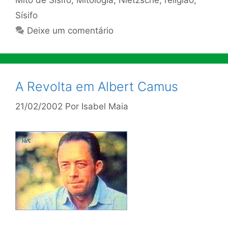
Mito de Sísifo
,
Mitologia
,
Nietzsche
,
religião
,
Sísifo
Deixe um comentário
A Revolta em Albert Camus
21/02/2002
Por
Isabel Maia