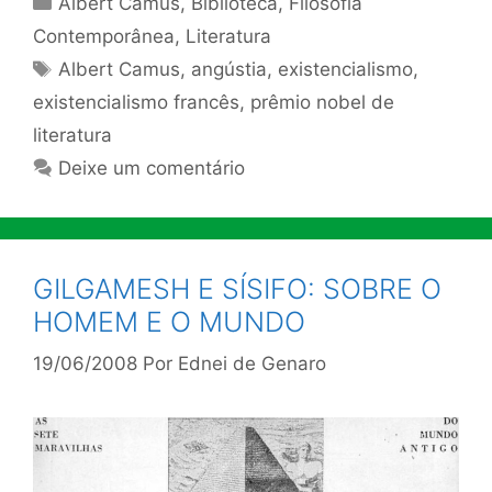
Albert Camus
,
Biblioteca
,
Filosofia
Contemporânea
,
Literatura
Tags
Albert Camus
,
angústia
,
existencialismo
,
existencialismo francês
,
prêmio nobel de
literatura
Deixe um comentário
GILGAMESH E SÍSIFO: SOBRE O
HOMEM E O MUNDO
19/06/2008
Por
Ednei de Genaro