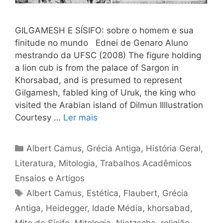
GILGAMESH E SÍSIFO: sobre o homem e sua
finitude no mundo Ednei de Genaro Aluno
mestrando da UFSC (2008) The figure holding
a lion cub is from the palace of Sargon in
Khorsabad, and is presumed to represent
Gilgamesh, fabled king of Uruk, the king who
visited the Arabian island of Dilmun Illlustration
Courtesy …
Ler mais
Categorias
Albert Camus
,
Grécia Antiga
,
História Geral
,
Literatura
,
Mitologia
,
Trabalhos Acadêmicos
Ensaios e Artigos
Tags
Albert Camus
,
Estética
,
Flaubert
,
Grécia
Antiga
,
Heidegger
,
Idade Média
,
khorsabad
,