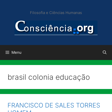
Pular
para
Filosofia e Ciências Humanas
o
conteúdo
Menu
brasil colonia educação
FRANCISCO DE SALES TORRES