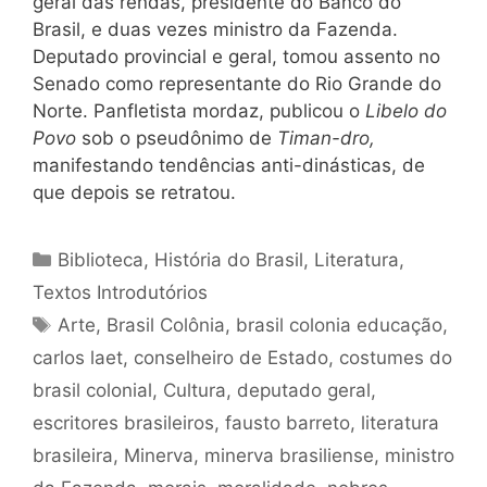
geral das rendas, presidente do Banco do
Brasil, e duas vezes ministro da Fazenda.
Deputado provincial e geral, tomou assento no
Senado como representante do Rio Grande do
Norte. Panfletista mordaz, publicou o
Libelo do
Povo
sob o pseudônimo de
Timan-dro,
manifestando tendências anti-dinásticas, de
que depois se retratou.
Categorias
Biblioteca
,
História do Brasil
,
Literatura
,
Textos Introdutórios
Tags
Arte
,
Brasil Colônia
,
brasil colonia educação
,
carlos laet
,
conselheiro de Estado
,
costumes do
brasil colonial
,
Cultura
,
deputado geral
,
escritores brasileiros
,
fausto barreto
,
literatura
brasileira
,
Minerva
,
minerva brasiliense
,
ministro