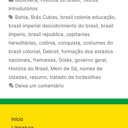
Biblioteca
,
História do Brasil
,
Textos
Introdutórios
Tags
Bahia
,
Brás Cubas
,
brasil colonia educação
,
brasil imperial descobrimento do brasil
,
brasil
imperio
,
brasil republica
,
capitanias
hereditárias
,
colônia
,
conquista
,
costumes do
brasil colonial
,
Debret
,
formação dos estados
nacionais
,
franceses
,
Goiás
,
governo geral
,
História do Brasil
,
Mem de Sá
,
nomes de
cidades
,
resumo
,
tratado de tordesilhas
Deixe um comentário
Início
Literatura