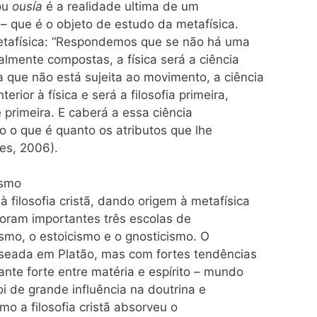
 ou
ousía
é a realidade ultima de um
– que é o objeto de estudo da metafísica.
a Metafísica: “Respondemos que se não há uma
lmente compostas, a física será a ciência
 que não está sujeita ao movimento, a ciência
rior à física e será a filosofia primeira,
é primeira. E caberá a essa ciência
to o que é quanto os atributos que lhe
les, 2006).
ismo
 filosofia cristã, dando origem à metafísica
 foram importantes três escolas de
smo, o estoicismo e o gnosticismo. O
aseada em Platão, mas com fortes tendências
ante forte entre matéria e espírito – mundo
oi de grande influência na doutrina e
ismo a filosofia cristã absorveu o