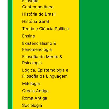
Filosofia
Contemporânea
História do Brasil
História Geral
Teoria e Ciência Política
Ensino
Existencialismo &
Fenomenologia
Filosofia da Mente &
Psicologia
Lógica, Epistemologia e
Filosofia da Linguagem
Mitologia
Grécia Antiga
Roma Antiga
Sociologia