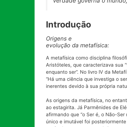
verdade governa o mundo, 
Introdução
Origens e
evolução da metafísica:
A metafísica como disciplina filos
Aristóteles, que caracterizava sua “
enquanto ser”. No livro IV da Metafí
“Há uma ciência que investiga o se
inerentes devido à sua própria natu
As origens da metafísica, no entan
ao estagirita. Já Parmênides de Eléi
afirmando que “o Ser é, o Não-Ser n
único e imutável foi posteriorment