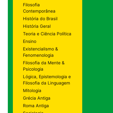
Filosofia
Contemporânea
História do Brasil
História Geral
Teoria e Ciência Política
Ensino
Existencialismo &
Fenomenologia
Filosofia da Mente &
Psicologia
Lógica, Epistemologia e
Filosofia da Linguagem
Mitologia
Grécia Antiga
Roma Antiga