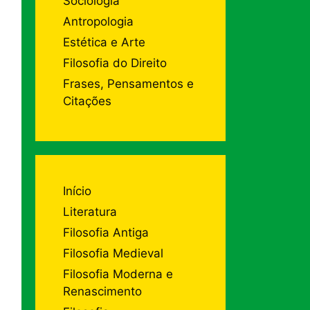
Sociologia
Antropologia
Estética e Arte
Filosofia do Direito
Frases, Pensamentos e
Citações
Início
Literatura
Filosofia Antiga
Filosofia Medieval
Filosofia Moderna e
Renascimento