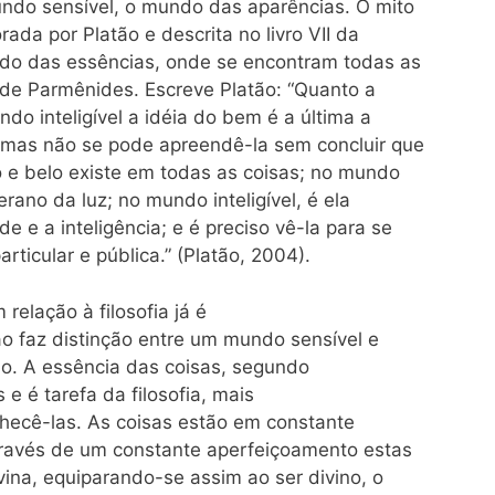
ndo sensível, o mundo das aparências. O mito
da por Platão e descrita no livro VII da
do das essências, onde se encontram todas as
r de Parmênides. Escreve Platão: “Quanto a
do inteligível a idéia do bem é a última a
, mas não se pode apreendê-la sem concluir que
o e belo existe em todas as coisas; no mundo
erano da luz; no mundo inteligível, é ela
 e a inteligência; e é preciso vê-la para se
ticular e pública.” (Platão, 2004).
relação à filosofia já é
o faz distinção entre um mundo sensível e
tão. A essência das coisas, segundo
 e é tarefa da filosofia, mais
nhecê-las. As coisas estão em constante
através de um constante aperfeiçoamento estas
ina, equiparando-se assim ao ser divino, o