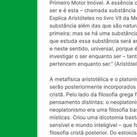
Primeiro Motor Imóvel. A essência
ser e é esta – chamada substância 
Explica Aristóteles no livro VII d
substância além das que são natura
primeira; mas se há uma substância
que estuda essa substância será ante
e neste sentido, universal, porque 
investigar o ser enquanto ser – tan
pertencem enquanto ser.” (Aristóte
A metafísica aristotélica e o platon
serão posteriormente incorporados à
cristã. Pelo lado da filosofia grega
pensamento distintas: o neoplatoni
neoplatonismo era uma filosofia b
místicas. Criou uma dicotomia bast
sensível e mundo inteligível – que f
filosofia cristã posterior. Do estoic