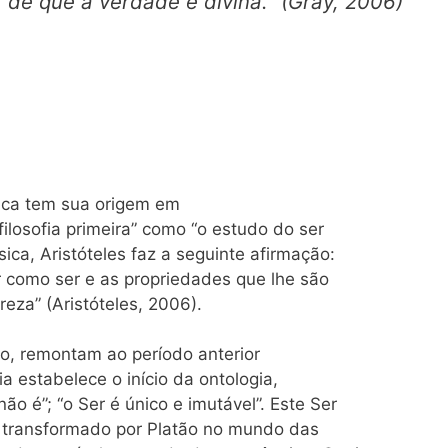
de que a verdade é divina.” (Gray, 2006)
ófica tem sua origem em
filosofia primeira” como “o estudo do ser
sica, Aristóteles faz a seguinte afirmação:
r como ser e as propriedades que lhe são
reza” (Aristóteles, 2006).
to, remontam ao período anterior
a estabelece o início da ontologia,
ão é”; “o Ser é único e imutável”. Este Ser
e transformado por Platão no mundo das