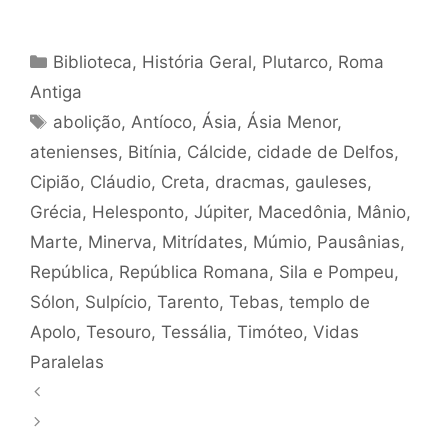
Categorias
Biblioteca
,
História Geral
,
Plutarco
,
Roma
Antiga
Tags
abolição
,
Antíoco
,
Ásia
,
Ásia Menor
,
atenienses
,
Bitínia
,
Cálcide
,
cidade de Delfos
,
Cipião
,
Cláudio
,
Creta
,
dracmas
,
gauleses
,
Grécia
,
Helesponto
,
Júpiter
,
Macedônia
,
Mânio
,
Marte
,
Minerva
,
Mitrídates
,
Múmio
,
Pausânias
,
República
,
República Romana
,
Sila e Pompeu
,
Sólon
,
Sulpício
,
Tarento
,
Tebas
,
templo de
Apolo
,
Tesouro
,
Tessália
,
Timóteo
,
Vidas
Paralelas