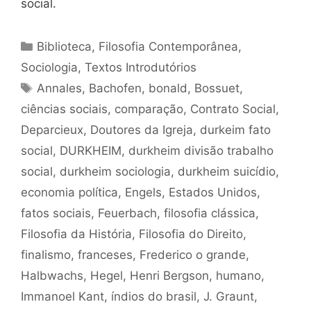
social.
Categorias
Biblioteca
,
Filosofia Contemporânea
,
Sociologia
,
Textos Introdutórios
Tags
Annales
,
Bachofen
,
bonald
,
Bossuet
,
ciências sociais
,
comparação
,
Contrato Social
,
Deparcieux
,
Doutores da Igreja
,
durkeim fato
social
,
DURKHEIM
,
durkheim divisão trabalho
social
,
durkheim sociologia
,
durkheim suicídio
,
economia política
,
Engels
,
Estados Unidos
,
fatos sociais
,
Feuerbach
,
filosofia clássica
,
Filosofia da História
,
Filosofia do Direito
,
finalismo
,
franceses
,
Frederico o grande
,
Halbwachs
,
Hegel
,
Henri Bergson
,
humano
,
Immanoel Kant
,
índios do brasil
,
J. Graunt
,