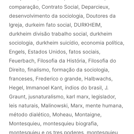
comparação
,
Contrato Social
,
Deparcieux
,
desenvolvimento da sociologia
,
Doutores da
Igreja
,
durkeim fato social
,
DURKHEIM
,
durkheim divisão trabalho social
,
durkheim
sociologia
,
durkheim suicídio
,
economia política
,
Engels
,
Estados Unidos
,
fatos sociais
,
Feuerbach
,
Filosofia da História
,
Filosofia do
Direito
,
finalismo
,
formação da sociologia
,
franceses
,
Frederico o grande
,
Halbwachs
,
Hegel
,
Immanoel Kant
,
índios do brasil
,
J.
Graunt
,
jusnaturalismo
,
karl marx
,
legislador
,
leis naturais
,
Malinowski
,
Marx
,
mente humana
,
método dialético
,
Moheau
,
Montaigne
,
Montesquieu
,
montesquieu biografia
,
montesquieu e os tres poderes
,
montesquieu