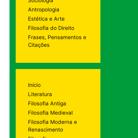
Sociologia
Antropologia
Estética e Arte
Filosofia do Direito
Frases, Pensamentos e
Citações
Início
Literatura
Filosofia Antiga
Filosofia Medieval
Filosofia Moderna e
Renascimento