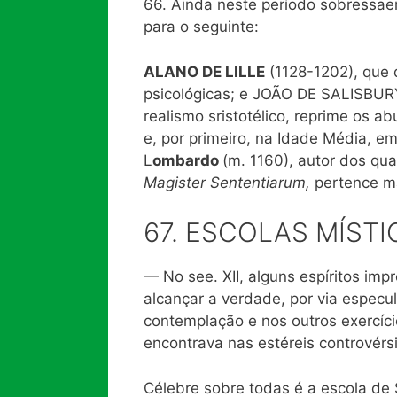
66. Ainda neste período sobressae
para o seguinte:
ALANO DE LILLE
(1128-1202), que 
psicológicas; e JOÃO DE SALISBURY
realismo sristotélico, reprime os ab
e, por primeiro, na Idade Média, em
L
ombardo
(m. 1160), autor dos qua
Magister Sententiarum,
pertence ma
67. ESCOLAS MÍSTI
— No see. XII, alguns espíritos im
alcançar a verdade, por via especu
contemplação e nos outros exercício
encontrava nas estéreis controvérsi
Célebre sobre todas é a escola de 