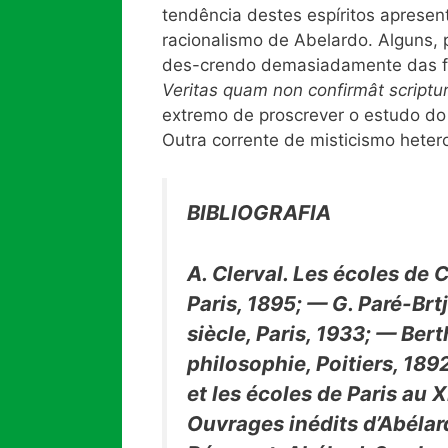
tendência destes espíritos aprese
racionalismo de Abelardo. Alguns,
des-crendo demasiadamente das fo
Veritas
quam non confirmât scriptur
extremo de proscrever o estudo do r
Outra corrente de misticismo hete
BIBLIOGRAFIA
A. Clerval. Les écoles de 
Paris, 1895; — G. Paré-Brt
siècle, Paris, 1933; — Bert
philosophie, Poitiers, 1
et les écoles de Paris au XI
Ouvrages inédits d’Abélard