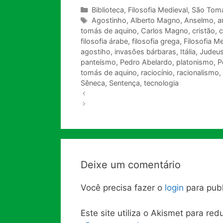
Categorias
Biblioteca
,
Filosofia Medieval
,
São Tomá
Tags
Agostinho
,
Alberto Magno
,
Anselmo
,
a
tomás de aquino
,
Carlos Magno
,
cristão
,
c
filosofia árabe
,
filosofia grega
,
Filosofia M
agostiho
,
invasões bárbaras
,
Itália
,
Judeu
panteísmo
,
Pedro Abelardo
,
platonismo
,
P
tomás de aquino
,
raciocínio
,
racionalismo
,
Sêneca
,
Sentença
,
tecnologia
Deixe um comentário
Você precisa fazer o
login
para publ
Este site utiliza o Akismet para re