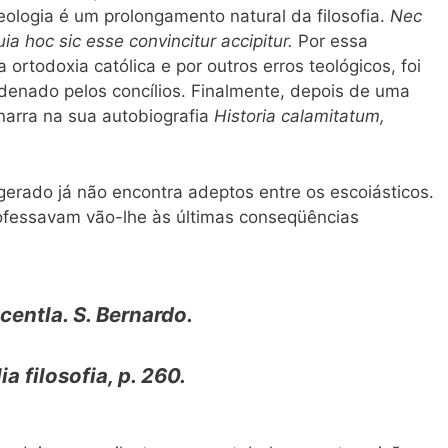
eologia é um prolongamento natural da filosofia.
Nec
uia hoc sic esse
convincitur accipitur.
Por essa
 ortodoxia católica e por outros erros teológicos, foi
denado pelos concílios. Finalmente, depois de uma
 narra na sua autobiografia
Historia
calamitatum,
erado já não encontra adeptos entre os escoiásticos.
rofessavam vão-lhe às últimas conseqüências
scentla.
S. Bernardo.
ia filosofia,
p. 260.