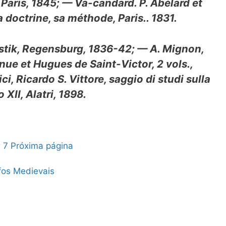
 Paris, 1845; — Va-candard. P. Abélard et
a doctrine, sa méthode, Paris.. 1831.
ystik, Regensburg, 1836-42; — A. Mignon,
inue et Hugues de Saint-Victor, 2 vols.,
i, Ricardo S. Vittore, saggio di studi sulla
 XII, Alatri, 1898.
6
7
Próxima página
fos Medievais