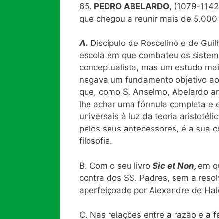
65.
PEDRO ABELARDO
, (1079-1142
que chegou a reunir mais de 5.000
A.
Discípulo de Roscelino e de Gu
escola em que combateu os siste
conceptualista, mas um estudo mai
negava um fundamento objetivo aos 
que, como S. Anselmo, Abelardo an
lhe achar uma fórmula completa e 
universais à luz da teoria aristoté
pelos seus antecessores, é a sua c
filosofia.
B. Com o seu livro
Sic et Non,
em qu
contra dos SS. Padres, sem a resol
aperfeiçoado por Alexandre de Hale
C. Nas relações entre a razão e a 