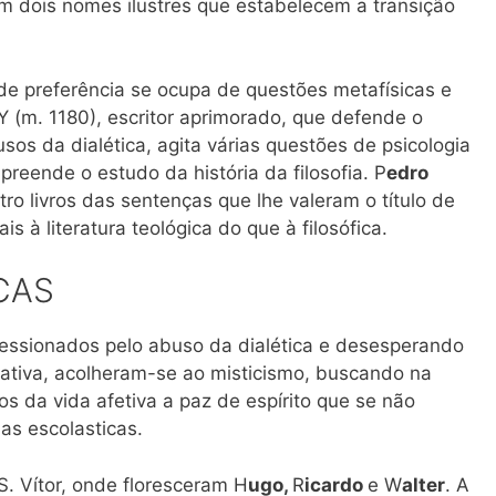
m dois nomes ilustres que estabelecem a transição
de preferência se ocupa de questões metafísicas e
 (m. 1180), escritor aprimorado, que defende o
usos da dialética, agita várias questões de psicologia
preende o estudo da história da filosofia. P
edro
tro livros das sentenças que lhe valeram o título de
is à literatura teológica do que à filosófica.
CAS
pressionados pelo abuso da dialética e desesperando
lativa, acolheram-se ao misticismo, buscando na
s da vida afetiva a paz de espírito que se não
as escolasticas.
S. Vítor, onde floresceram H
ugo,
R
icardo
e W
alter
. A