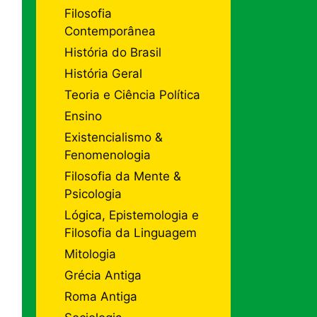
Filosofia
Contemporânea
História do Brasil
História Geral
Teoria e Ciência Política
Ensino
Existencialismo &
Fenomenologia
Filosofia da Mente &
Psicologia
Lógica, Epistemologia e
Filosofia da Linguagem
Mitologia
Grécia Antiga
Roma Antiga