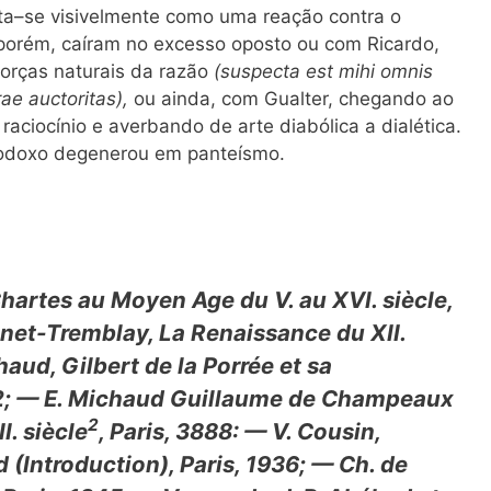
nta–se visivelmente como uma reação contra o
 porém, caíram no excesso oposto ou com Ricardo,
rças naturais da razão
(suspecta
est mihi omnis
ae auctoritas),
ou ainda, com Gualter, chegando ao
aciocínio e averbando de arte diabólica a dialética.
rodoxo degenerou em panteísmo.
Chartes au Moyen Age du V. au XVI. siècle,
jnet-Tremblay, La Renaissance du XII.
haud, Gilbert de la Porrée et sa
892; — E. Michaud Guillaume de Champeaux
2
I. siècle
, Paris, 3888: — V. Cousin,
 (Introduction), Paris, 1936; — Ch. de