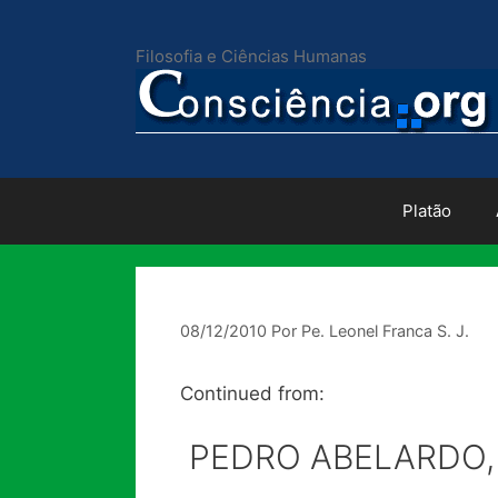
Pular
para
Filosofia e Ciências Humanas
o
conteúdo
Platão
08/12/2010
Por
Pe. Leonel Franca S. J.
Continued from:
PEDRO ABELARDO,