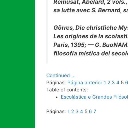
Rémusat, Abélard, 2 vols.,
sa lutte avec S. Bernard, s
Görres, Die christliche M
Les origines de la scolast
Paris, 1395; — G. BuoNAMic
filosofia mística del secolo
Continued ...
Páginas:
Página anterior
1
2
3
4
5
Table of contents:
Escolástica e Grandes Filóso
Páginas:
1
2
3
4
5
6
7