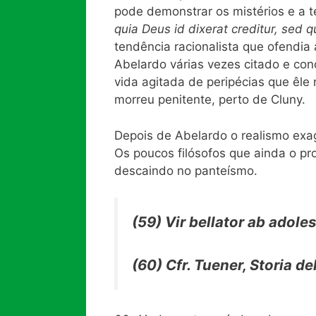
pode demonstrar os mistérios e a t
quia Deus id
dixerat creditur,
sed q
tendência racionalista que ofendia a
Abelardo várias vezes citado e con
vida agitada de peripécias que êle
morreu penitente, perto de Cluny.
Depois de Abelardo o realismo exag
Os poucos filósofos que ainda o p
descaindo no panteísmo.
(59) Vir bellator ab adole
(60) Cfr. Tuener,
Storia del