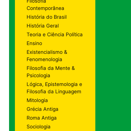
Filosofia
Contemporânea
História do Brasil
História Geral
Teoria e Ciência Política
Ensino
Existencialismo &
Fenomenologia
Filosofia da Mente &
Psicologia
Lógica, Epistemologia e
Filosofia da Linguagem
Mitologia
Grécia Antiga
Roma Antiga
Sociologia