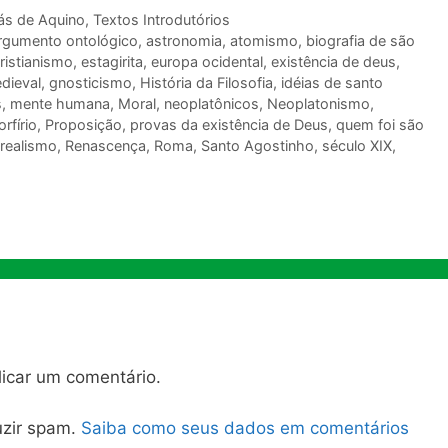
s de Aquino
,
Textos Introdutórios
rgumento ontológico
,
astronomia
,
atomismo
,
biografia de são
ristianismo
,
estagirita
,
europa ocidental
,
existência de deus
,
edieval
,
gnosticismo
,
História da Filosofia
,
idéias de santo
s
,
mente humana
,
Moral
,
neoplatônicos
,
Neoplatonismo
,
orfírio
,
Proposição
,
provas da existência de Deus
,
quem foi são
realismo
,
Renascença
,
Roma
,
Santo Agostinho
,
século XIX
,
icar um comentário.
duzir spam.
Saiba como seus dados em comentários