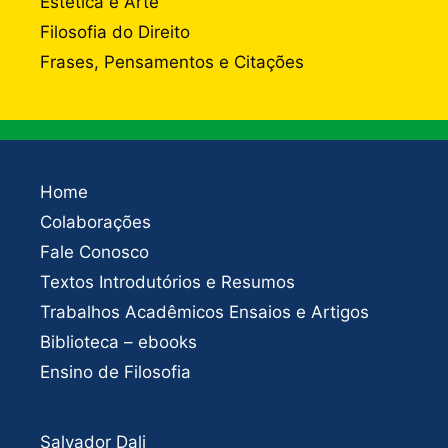
Estética e Arte
Filosofia do Direito
Frases, Pensamentos e Citações
Home
Colaborações
Fale Conosco
Textos Introdutórios e Resumos
Trabalhos Acadêmicos Ensaios e Artigos
Biblioteca – ebooks
Ensino de Filosofia
Salvador Dali