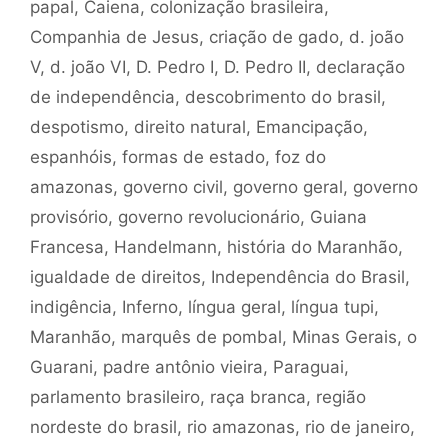
papal
,
Caiena
,
colonização brasileira
,
Companhia de Jesus
,
criação de gado
,
d. joão
V
,
d. joão VI
,
D. Pedro I
,
D. Pedro II
,
declaração
de independência
,
descobrimento do brasil
,
despotismo
,
direito natural
,
Emancipação
,
espanhóis
,
formas de estado
,
foz do
amazonas
,
governo civil
,
governo geral
,
governo
provisório
,
governo revolucionário
,
Guiana
Francesa
,
Handelmann
,
história do Maranhão
,
igualdade de direitos
,
Independência do Brasil
,
indigência
,
Inferno
,
língua geral
,
língua tupi
,
Maranhão
,
marquês de pombal
,
Minas Gerais
,
o
Guarani
,
padre antônio vieira
,
Paraguai
,
parlamento brasileiro
,
raça branca
,
região
nordeste do brasil
,
rio amazonas
,
rio de janeiro
,