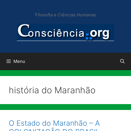
Pular
para
Filosofia e Ciências Humanas
o
conteúdo
Menu
história do Maranhão
O Estado do Maranhão – A