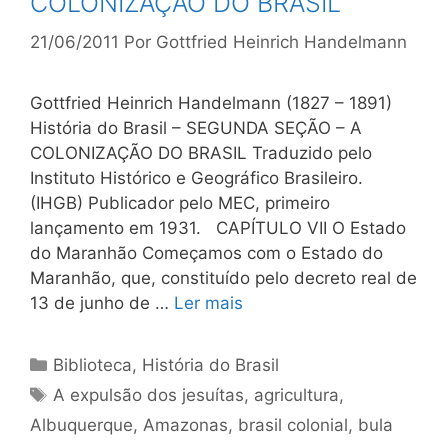
COLONIZAÇÃO DO BRASIL
21/06/2011
Por
Gottfried Heinrich Handelmann
Gottfried Heinrich Handelmann (1827 – 1891)
História do Brasil – SEGUNDA SEÇÃO – A
COLONIZAÇÃO DO BRASIL Traduzido pelo
Instituto Histórico e Geográfico Brasileiro.
(IHGB) Publicador pelo MEC, primeiro
lançamento em 1931. CAPÍTULO VII O Estado
do Maranhão Começamos com o Estado do
Maranhão, que, constituído pelo decreto real de
13 de junho de …
Ler mais
Categorias
Biblioteca
,
História do Brasil
Tags
A expulsão dos jesuítas
,
agricultura
,
Albuquerque
,
Amazonas
,
brasil colonial
,
bula