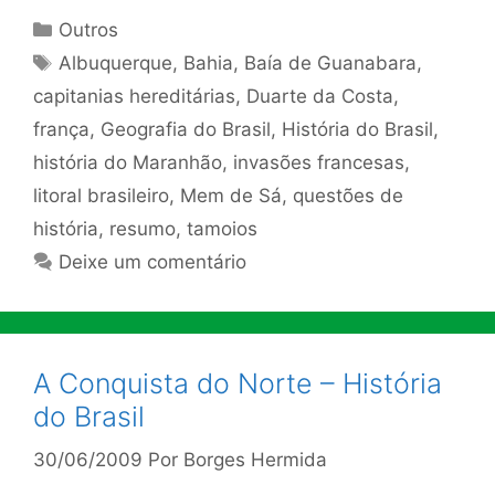
Categorias
Outros
Tags
Albuquerque
,
Bahia
,
Baía de Guanabara
,
capitanias hereditárias
,
Duarte da Costa
,
frança
,
Geografia do Brasil
,
História do Brasil
,
história do Maranhão
,
invasões francesas
,
litoral brasileiro
,
Mem de Sá
,
questões de
história
,
resumo
,
tamoios
Deixe um comentário
A Conquista do Norte – História
do Brasil
30/06/2009
Por
Borges Hermida