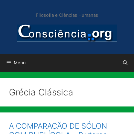
Pular
para
Filosofia e Ciências Humanas
o
conteúdo
Menu
Grécia Clássica
A COMPARAÇÃO DE SÓLON