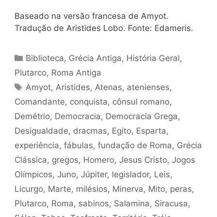
Baseado na versão francesa de Amyot.
Tradução de Aristides Lobo. Fonte: Edameris.
Categorias
Biblioteca
,
Grécia Antiga
,
História Geral
,
Plutarco
,
Roma Antiga
Tags
Amyot
,
Aristides
,
Atenas
,
atenienses
,
Comandante
,
conquista
,
cônsul romano
,
Demétrio
,
Democracia
,
Democracia Grega
,
Desigualdade
,
dracmas
,
Egito
,
Esparta
,
experiência
,
fábulas
,
fundação de Roma
,
Grécia
Clássica
,
gregos
,
Homero
,
Jesus Cristo
,
Jogos
Olímpicos
,
Juno
,
Júpiter
,
legislador
,
Leis
,
Licurgo
,
Marte
,
milésios
,
Minerva
,
Mito
,
peras
,
Plutarco
,
Roma
,
sabinos
,
Salamina
,
Siracusa
,