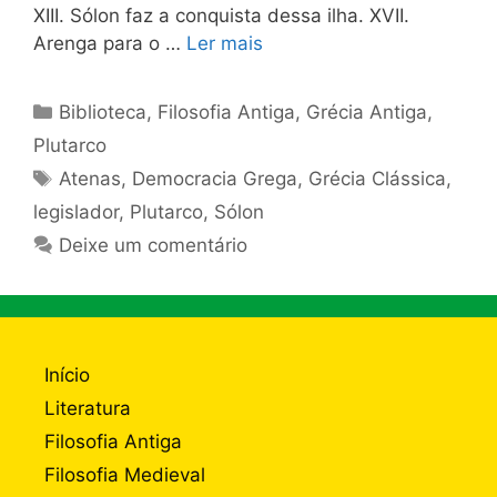
XIII. Sólon faz a conquista dessa ilha. XVII.
Arenga para o …
Ler mais
Categorias
Biblioteca
,
Filosofia Antiga
,
Grécia Antiga
,
Plutarco
Tags
Atenas
,
Democracia Grega
,
Grécia Clássica
,
legislador
,
Plutarco
,
Sólon
Deixe um comentário
Início
Literatura
Filosofia Antiga
Filosofia Medieval