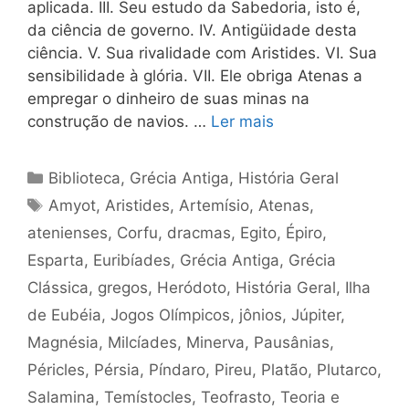
aplicada. III. Seu estudo da Sabedoria, isto é,
da ciência de governo. IV. Antigüidade desta
ciência. V. Sua rivalidade com Aristides. VI. Sua
sensibilidade à glória. VII. Ele obriga Atenas a
empregar o dinheiro de suas minas na
construção de navios. …
Ler mais
Categorias
Biblioteca
,
Grécia Antiga
,
História Geral
Tags
Amyot
,
Aristides
,
Artemísio
,
Atenas
,
atenienses
,
Corfu
,
dracmas
,
Egito
,
Épiro
,
Esparta
,
Euribíades
,
Grécia Antiga
,
Grécia
Clássica
,
gregos
,
Heródoto
,
História Geral
,
Ilha
de Eubéia
,
Jogos Olímpicos
,
jônios
,
Júpiter
,
Magnésia
,
Milcíades
,
Minerva
,
Pausânias
,
Péricles
,
Pérsia
,
Píndaro
,
Pireu
,
Platão
,
Plutarco
,
Salamina
,
Temístocles
,
Teofrasto
,
Teoria e