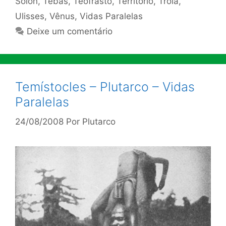
Sólon
,
Tebas
,
Teofrasto
,
Território
,
Tróia
,
Ulisses
,
Vênus
,
Vidas Paralelas
Deixe um comentário
Temístocles – Plutarco – Vidas
Paralelas
24/08/2008
Por
Plutarco