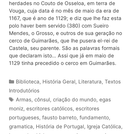
herdades no Couto de Osseloa, em terra de
Vouga, cuja data é no mês de maio da era de
1167, que é ano de 1129; e diz que lhe faz esta
polo haver bem servido (380) com Sueiro
Mendes, o Grosso, e outros de sua geração no
cerco de Guimarães, que lhe pusera el-rei de
Castela, seu parente. São as palavras formais
que declaram isto… Assi que já em maio de
1129 tinha precedido o cerco em Guimarães.
Categorias
Biblioteca
,
História Geral
,
Literatura
,
Textos
Introdutórios
Tags
Armas
,
cônsul
,
criação do mundo
,
egas
moniz
,
escritores católicos
,
escritores
portugueses
,
fausto barreto
,
fundamento
,
gramatica
,
História de Portugal
,
Igreja Católica
,