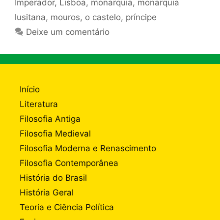
Imperador
,
Lisboa
,
monarquia
,
monarquia
lusitana
,
mouros
,
o castelo
,
príncipe
Deixe um comentário
Início
Literatura
Filosofia Antiga
Filosofia Medieval
Filosofia Moderna e Renascimento
Filosofia Contemporânea
História do Brasil
História Geral
Teoria e Ciência Política