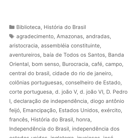
Categorias
Biblioteca
,
História do Brasil
Tags
agradecimento
,
Amazonas
,
andradas
,
aristocracia
,
assembléia constituinte
,
aventureiros
,
baía de Todos os Santos
,
Banda
Oriental
,
bom senso
,
Burocracia
,
café
,
campo
,
central do brasil
,
cidade do rio de janeiro
,
colônias portuguesas
,
conselheiro de Estado
,
corte portuguesa
,
d. joão V
,
d. joão VI
,
D. Pedro
I
,
declaração de independência
,
diogo antônio
feijó
,
Emancipação
,
Estados Unidos
,
exército
,
francês
,
História do Brasil
,
honra
,
Independência do Brasil
,
independência dos
estados unidos
,
inglaterra
,
invejosos
,
josé