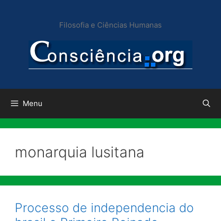
Pular
para
Filosofia e Ciências Humanas
o
conteúdo
Menu
monarquia lusitana
Processo de independencia do