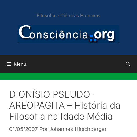
Pular
para
Filosofia e Ciências Humanas
o
conteúdo
Menu
DIONÍSIO PSEUDO-
AREOPAGITA – História da
Filosofia na Idade Média
01/05/2007
Por
Johannes Hirschberger