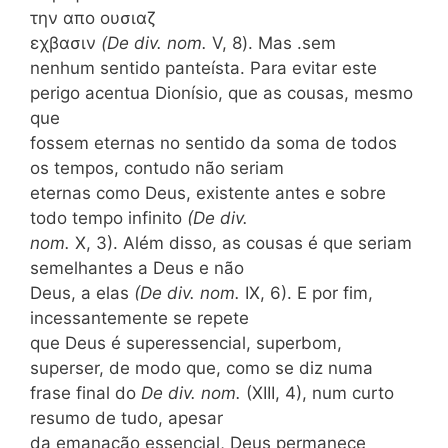
την απο ουσιαζ
εχβασιν
(De div. nom.
V, 8). Mas .sem
nenhum sentido panteísta. Para evitar este
perigo acentua Dionísio, que as cousas, mesmo
que
fossem eternas no sentido da soma de todos
os tempos, contudo não seriam
eternas como Deus, existente antes e sobre
todo tempo infinito
(De div.
nom.
X, 3). Além disso, as cousas é que seriam
semelhantes a Deus e não
Deus, a elas
(De div. nom.
IX, 6). E por fim,
incessantemente se repete
que Deus é superessencial, superbom,
superser, de modo que, como se diz numa
frase final do
De div. nom.
(XIII, 4), num curto
resumo de tudo, apesar
da emanação essencial, Deus permanece