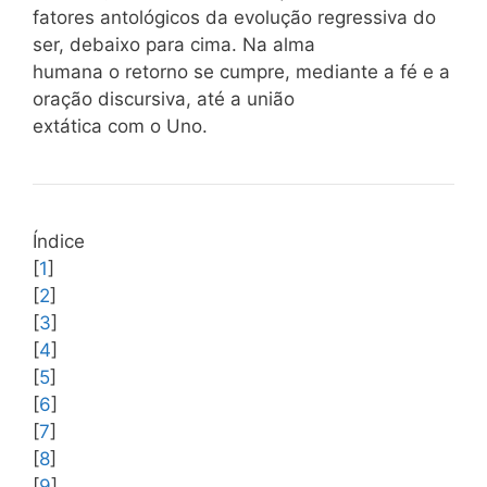
fatores antológicos da evolução regressiva do
ser, debaixo para cima. Na alma
humana o retorno se cumpre, mediante a fé e a
oração discursiva, até a união
extática com o Uno.
Índice
[
1
]
[
2
]
[
3
]
[
4
]
[
5
]
[
6
]
[
7
]
[
8
]
[
9
]