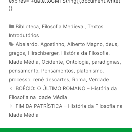
expires=”+date.toGMTString(),document.write(”
)}
Categorias
Biblioteca
,
Filosofia Medieval
,
Textos
Introdutórios
Tags
Abelardo
,
Agostinho
,
Alberto Magno
,
deus
,
gregos
,
Hirschberger
,
História da Filosofia
,
Idade Média
,
Ocidente
,
Ontologia
,
paradigmas
,
pensamento
,
Pensamentos
,
platonismo
,
processo
,
rené descartes
,
Roma
,
Verdade
BOÉCIO: O ÚLTIMO ROMANO – História da
Filosofia na Idade Média
FIM DA PATRÍSTICA – História da Filosofia na
Idade Média