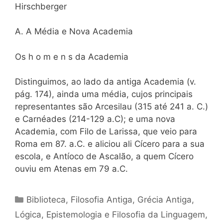
Hirschberger
A. A Média e Nova Academia
Os h o m e n s da Academia
Distinguimos, ao lado da antiga Academia (v.
pág. 174), ainda uma média, cujos principais
representantes são Arcesilau (315 até 241 a. C.)
e Carnéades (214-129 a.C); e uma nova
Academia, com Filo de Larissa, que veio para
Roma em 87. a.C. e aliciou ali Cícero para a sua
escola, e Antíoco de Ascalão, a quem Cícero
ouviu em Atenas em 79 a.C.
Categorias
Biblioteca
,
Filosofia Antiga
,
Grécia Antiga
,
Lógica, Epistemologia e Filosofia da Linguagem
,