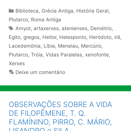
Categorias
Biblioteca
,
Grécia Antiga
,
História Geral
,
Plutarco
,
Roma Antiga
Tags
Amyot
,
artaxerxes
,
atenienses
,
Demétrio
,
Egito
,
gregos
,
Heitor
,
Helesponto
,
Heródoto
,
irã
,
Lacedemônia
,
Líbia
,
Menelau
,
Mercúrio
,
Plutarco
,
Tróia
,
Vidas Paralelas
,
xenofonte
,
Xerxes
Deixe um comentário
OBSERVAÇÕES SOBRE A VIDA
DE FILOPÊMENE, T. Q.
FLAMÍNINO, PIRRO, C. MÁRIO,
LISANDRO e SILA