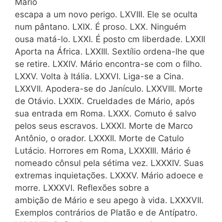
Mário
escapa a um novo perigo. LXVIII. Ele se oculta
num pântano. LXIX. É proso. LXX. Ninguém
ousa matá-lo. LXXI. É posto cm liberdade. LXXII
Aporta na África. LXXIII. Sextílio ordena-lhe que
se retire. LXXIV. Mário encontra-se com o filho.
LXXV. Volta à Itália. LXXVI. Liga-se a Cina.
LXXVII. Apodera-se do Janículo. LXXVIII. Morte
de Otávio. LXXIX. Crueldades de Mário, após
sua entrada em Roma. LXXX. Comuto é salvo
pelos seus escravos. LXXXI. Morte de Marco
Antônio, o orador. LXXXII. Morte de Catulo
Lutácio. Horrores em Roma, LXXXIII. Mário é
nomeado cônsul pela sétima vez. LXXXIV. Suas
extremas inquietações. LXXXV. Mário adoece e
morre. LXXXVI. Reflexões sobre a
ambição de Mário e seu apego à vida. LXXXVII.
Exemplos contrários de Platão e de Antípatro.