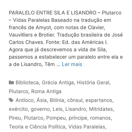
PARALELO ENTRE SILA E LISANDRO – Plutarco
– Vidas Paralelas Baseado na tradução em
francês de Amyot, com notas de Clavier,
Vauvilliers e Brotier. Tradução brasileira de José
Carlos Chaves. Fonte: Ed. das Américas I.
Agora que já descrevemos a vida de Sila,
passemos a estabelecer um paralelo entre ela e
a de Lisandro, Têm …
Ler mais
Categorias
Biblioteca
,
Grécia Antiga
,
História Geral
,
Plutarco
,
Roma Antiga
Tags
Antíoco
,
Ásia
,
Bitínia
,
cônsul
,
espartanos
,
exército
,
governo
,
Leis
,
Lisandro
,
Mitrídates
,
Pireu
,
Plutarco
,
Pompeu
,
príncipe
,
romanos
,
Teoria e Ciência Política
,
Vidas Paralelas
,