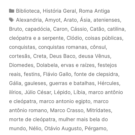
Categorias
Biblioteca
,
História Geral
,
Roma Antiga
Tags
Alexandria
,
Amyot
,
Arato
,
Ásia
,
atenienses
,
Bruto
,
capadócia
,
Caron
,
Cássio
,
Catão
,
catilina
,
cleópatra e a serpente
,
Clódio
,
coisas públicas
,
conquistas
,
conquistas romanas
,
cônsul
,
cortesãs
,
Creta
,
Deus Baco
,
deusa Vênus
,
Diomedes
,
Dolabela
,
ervas e raízes
,
festejos
reais
,
festins
,
Flávio Gallo
,
fonte de clepsidra
,
Gália
,
gauleses
,
guerras e batalhas
,
Hércules
,
ilírios
,
Júlio César
,
Lépido
,
Líbia
,
marco antônio
e cleópatra
,
marco antonio egipto
,
marco
antônio romano
,
Marco Crasso
,
Mitrídates
,
morte de cleópatra
,
mulher mais bela do
mundo
,
Nélio
,
Otávio Augusto
,
Pérgamo
,