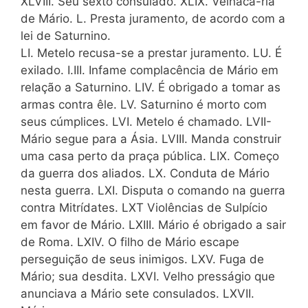
XLVIII. Seu sexto consulado. XLIX. Velhaca-ria
de Mário. L. Presta juramento, de acordo com a
lei de Saturnino.
LI. Metelo recusa-se a prestar juramento. LU. É
exilado. I.III. Infame complacência de Mário em
relação a Saturnino. LIV. É obrigado a tomar as
armas contra êle. LV. Saturnino é morto com
seus cúmplices. LVI. Metelo é chamado. LVII-
Mário segue para a Ásia. LVIII. Manda construir
uma casa perto da praça pública. LIX. Começo
da guerra dos aliados. LX. Conduta de Mário
nesta guerra. LXI. Disputa o comando na guerra
contra Mitrídates. LXT Violências de Sulpício
em favor de Mário. LXIII. Mário é obrigado a sair
de Roma. LXIV. O filho de Mário escape
perseguição de seus inimigos. LXV. Fuga de
Mário; sua desdita. LXVI. Velho presságio que
anunciava a Mário sete consulados. LXVII.