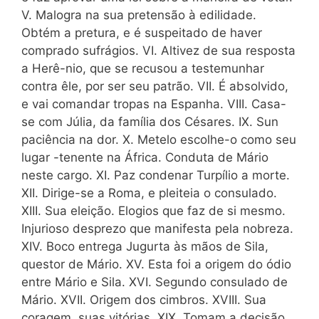
V. Malogra na sua pretensão à edilidade.
Obtém a pretura, e é suspeitado de haver
comprado sufrágios. VI. Altivez de sua resposta
a Herê-nio, que se recusou a testemunhar
contra êle, por ser seu patrão. VII. É absolvido,
e vai comandar tropas na Espanha. VIII. Casa-
se com Júlia, da família dos Césares. IX. Sun
paciência na dor. X. Metelo escolhe-o como seu
lugar -tenente na África. Conduta de Mário
neste cargo. XI. Paz condenar Turpílio a morte.
XII. Dirige-se a Roma, e pleiteia o consulado.
XIII. Sua eleição. Elogios que faz de si mesmo.
Injurioso desprezo que manifesta pela nobreza.
XIV. Boco entrega Jugurta às mãos de Sila,
questor de Mário. XV. Esta foi a origem do ódio
entre Mário e Sila. XVI. Segundo consulado de
Mário. XVII. Origem dos cimbros. XVIII. Sua
coragem, suas vitórias. XIX. Tomam a decisão