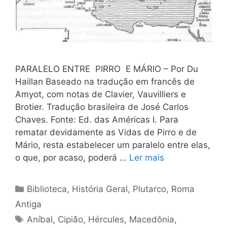
PARALELO ENTRE PIRRO E MÁRIO – Por Du
Haillan Baseado na tradução em francês de
Amyot, com notas de Clavier, Vauvilliers e
Brotier. Tradução brasileira de José Carlos
Chaves. Fonte: Ed. das Américas I. Para
rematar devidamente as Vidas de Pirro e de
Mário, resta estabelecer um paralelo entre elas,
o que, por acaso, poderá …
Ler mais
Categorias
Biblioteca
,
História Geral
,
Plutarco
,
Roma
Antiga
Tags
Aníbal
,
Cipião
,
Hércules
,
Macedônia
,