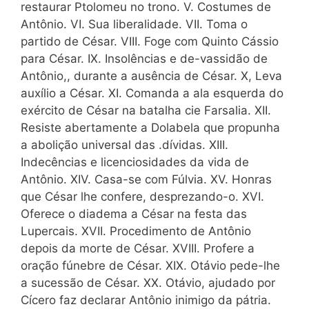
restaurar Ptolomeu no trono. V. Costumes de
Antônio. VI. Sua liberalidade. VII. Toma o
partido de César. VIII. Foge com Quinto Cássio
para César. IX. Insolências e de-vassidão de
Antônio,, durante a ausência de César. X, Leva
auxílio a César. XI. Comanda a ala esquerda do
exército de César na batalha cie Farsalia. XII.
Resiste abertamente a Dolabela que propunha
a abolição universal das .dívidas. XIII.
Indecências e licenciosidades da vida de
Antônio. XIV. Casa-se com Fúlvia. XV. Honras
que César lhe confere, desprezando-o. XVI.
Oferece o diadema a César na festa das
Lupercais. XVII. Procedimento de Antônio
depois da morte de César. XVIII. Profere a
oração fú­nebre de César. XIX. Otávio pede-lhe
a sucessão de César. XX. Otávio, ajudado por
Cícero faz declarar Antônio inimigo da pátria.