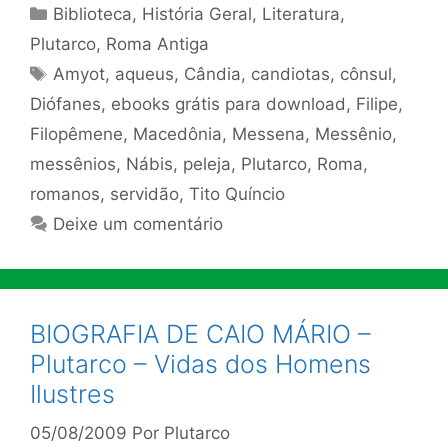
Categorias
Biblioteca
,
História Geral
,
Literatura
,
Plutarco
,
Roma Antiga
Tags
Amyot
,
aqueus
,
Cândia
,
candiotas
,
cônsul
,
Diófanes
,
ebooks grátis para download
,
Filipe
,
Filopêmene
,
Macedônia
,
Messena
,
Messênio
,
messênios
,
Nábis
,
peleja
,
Plutarco
,
Roma
,
romanos
,
servidão
,
Tito Quíncio
Deixe um comentário
BIOGRAFIA DE CAIO MÁRIO –
Plutarco – Vidas dos Homens
Ilustres
05/08/2009
Por
Plutarco