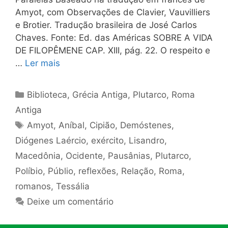
Amyot, com Observações de Clavier, Vauvilliers
e Brotier. Tradução brasileira de José Carlos
Chaves. Fonte: Ed. das Américas SOBRE A VIDA
DE FILOPÊMENE CAP. XIII, pág. 22. O respeito e
…
Ler mais
Categorias
Biblioteca
,
Grécia Antiga
,
Plutarco
,
Roma
Antiga
Tags
Amyot
,
Aníbal
,
Cipião
,
Demóstenes
,
Diógenes Laércio
,
exército
,
Lisandro
,
Macedônia
,
Ocidente
,
Pausânias
,
Plutarco
,
Políbio
,
Públio
,
reflexões
,
Relação
,
Roma
,
romanos
,
Tessália
Deixe um comentário