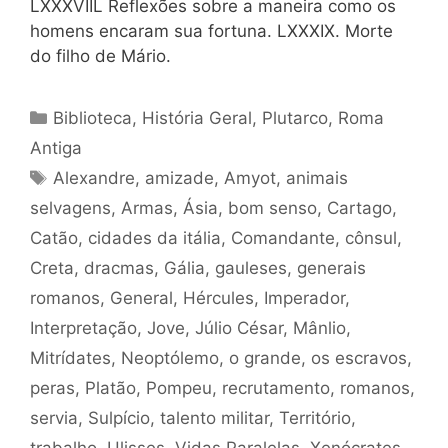
LXXXVIIL Reflexões sobre a maneira como os
homens encaram sua fortuna. LXXXIX. Morte
do filho de Mário.
Categorias
Biblioteca
,
História Geral
,
Plutarco
,
Roma
Antiga
Tags
Alexandre
,
amizade
,
Amyot
,
animais
selvagens
,
Armas
,
Ásia
,
bom senso
,
Cartago
,
Catão
,
cidades da itália
,
Comandante
,
cônsul
,
Creta
,
dracmas
,
Gália
,
gauleses
,
generais
romanos
,
General
,
Hércules
,
Imperador
,
Interpretação
,
Jove
,
Júlio César
,
Mânlio
,
Mitrídates
,
Neoptólemo
,
o grande
,
os escravos
,
peras
,
Platão
,
Pompeu
,
recrutamento
,
romanos
,
servia
,
Sulpício
,
talento militar
,
Território
,