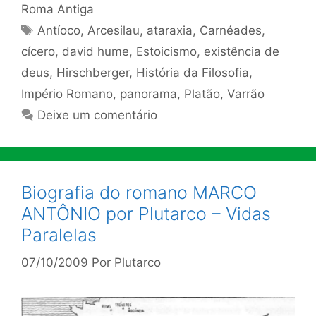
Roma Antiga
Tags
Antíoco
,
Arcesilau
,
ataraxia
,
Carnéades
,
cícero
,
david hume
,
Estoicismo
,
existência de
deus
,
Hirschberger
,
História da Filosofia
,
Império Romano
,
panorama
,
Platão
,
Varrão
Deixe um comentário
Biografia do romano MARCO
ANTÔNIO por Plutarco – Vidas
Paralelas
07/10/2009
Por
Plutarco