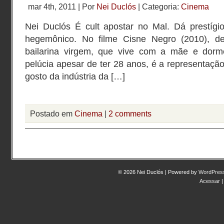
mar 4th, 2011 | Por
Nei Duclós
| Categoria:
Cinema
Nei Duclós É cult apostar no Mal. Dá prestíg
hegemônico. No filme Cisne Negro (2010), d
bailarina virgem, que vive com a mãe e dor
pelúcia apesar de ter 28 anos, é a representaç
gosto da indústria da […]
Postado em
Cinema
|
2 comments
© 2026 Nei Duclós | Powered by
WordPres
Acessar
|