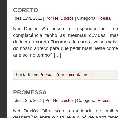
CORETO
dez 12th, 2011 | Por
Nei Duclós
| Categoria:
Poesia
Nei Duclós Só posso te responder pelo so
complacência tenho as mesmas dúvidas, ma
definem o coreto Tocamos de cara a valsa mais f
do nosso apreço para que pedir mais neste com
ar e sol no tempo? […]
Postado em
Poesia
|
Zero comentários »
PROMESSA
dez 12th, 2011 | Por
Nei Duclós
| Categoria:
Poesia
Nei Duclós Olha só a quantidade de mulhe
desperdício entre o cafuné e o pó de arroz tant