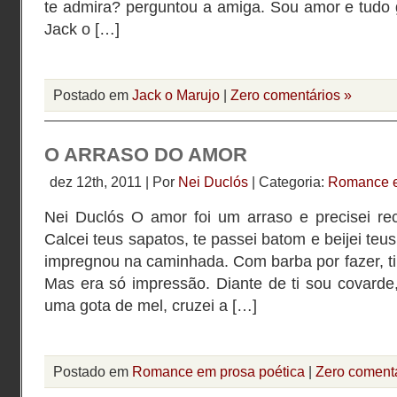
te admira? perguntou a amiga. Sou amor e tudo g
Jack o […]
Postado em
Jack o Marujo
|
Zero comentários »
O ARRASO DO AMOR
dez 12th, 2011 | Por
Nei Duclós
| Categoria:
Romance e
Nei Duclós O amor foi um arraso e precisei re
Calcei teus sapatos, te passei batom e beijei teu
impregnou na caminhada. Com barba por fazer, t
Mas era só impressão. Diante de ti sou covarde,
uma gota de mel, cruzei a […]
Postado em
Romance em prosa poética
|
Zero comentá