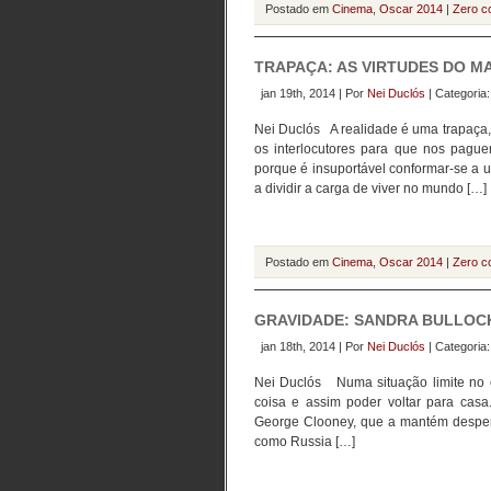
Postado em
Cinema
,
Oscar 2014
|
Zero c
TRAPAÇA: AS VIRTUDES DO M
jan 19th, 2014 | Por
Nei Duclós
| Categoria
Nei Duclós A realidade é uma trapaç
os interlocutores para que nos pag
porque é insuportável conformar-se a
a dividir a carga de viver no mundo […]
Postado em
Cinema
,
Oscar 2014
|
Zero c
GRAVIDADE: SANDRA BULLOC
jan 18th, 2014 | Por
Nei Duclós
| Categoria
Nei Duclós Numa situação limite no es
coisa e assim poder voltar para cas
George Clooney, que a mantém desperta
como Russia […]