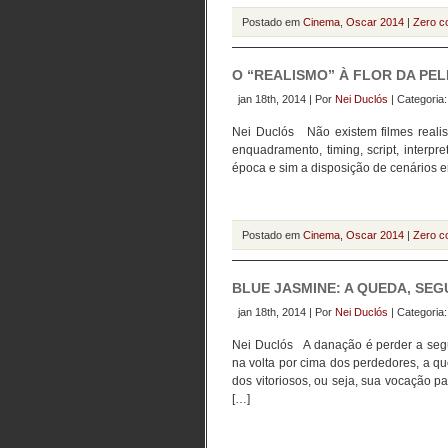
Postado em
Cinema
,
Oscar 2014
|
Zero c
O “REALISMO” À FLOR DA PEL
jan 18th, 2014 | Por
Nei Duclós
| Categoria
Nei Duclós Não existem filmes realist
enquadramento, timing, script, interp
época e sim a disposição de cenários em
Postado em
Cinema
,
Oscar 2014
|
Zero c
BLUE JASMINE: A QUEDA, SE
jan 18th, 2014 | Por
Nei Duclós
| Categoria
Nei Duclós A danação é perder a seg
na volta por cima dos perdedores, a q
dos vitoriosos, ou seja, sua vocação p
[…]