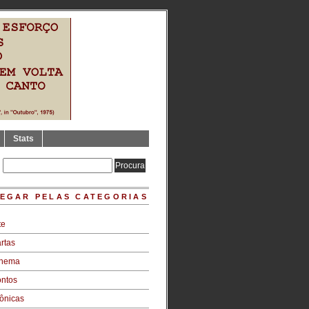
Stats
EGAR PELAS CATEGORIAS
te
rtas
inema
ntos
ônicas