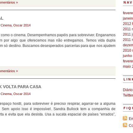
omentários »
NAV
fevere
AL
janei
2012
:
Cinema
,
Oscar 2014
2011
2011
a, como o cinema. Desempenhamos papéis para sobreviver. Enganamos
2011
uem por algo que oferecemos mas não entregamos. Temos vida dupla
dezem
 um só destino. Buscamos desesperados parcerias para que nos ajudem
2010
junho
fevere
maio 
omentários »
LIN
K VOLTA PARA CASA
Diário
:
Cinema
,
Oscar 2014
Twitte
paço hostil, para sobreviver é preciso respirar, agarrar-se a alguma
FIQ
a. Sem apoio isso é impossível. Sandra Bullock tem a companhia de
 e evita que ela desista. Usa a sucata espacial de países “errados”,
En
Co