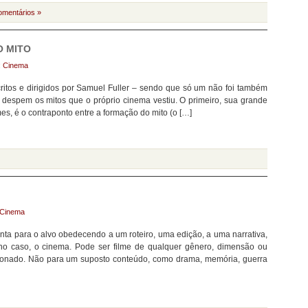
omentários »
O MITO
:
Cinema
critos e dirigidos por Samuel Fuller – sendo que só um não foi também
 despem os mitos que o próprio cinema vestiu. O primeiro, sua grande
es, é o contraponto entre a formação do mito (o […]
Cinema
ta para o alvo obedecendo a um roteiro, uma edição, a uma narrativa,
no caso, o cinema. Pode ser filme de qualquer gênero, dimensão ou
ionado. Não para um suposto conteúdo, como drama, memória, guerra