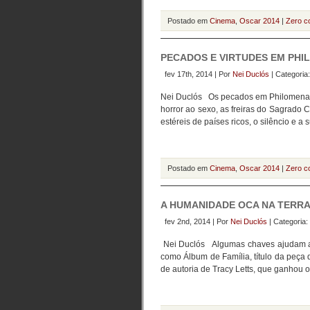
Postado em
Cinema
,
Oscar 2014
|
Zero c
PECADOS E VIRTUDES EM PH
fev 17th, 2014 | Por
Nei Duclós
| Categoria
Nei Duclós Os pecados em Philomena (d
horror ao sexo, as freiras do Sagrado 
estéreis de países ricos, o silêncio e 
Postado em
Cinema
,
Oscar 2014
|
Zero c
A HUMANIDADE OCA NA TERR
fev 2nd, 2014 | Por
Nei Duclós
| Categoria:
Nei Duclós Algumas chaves ajudam a a
como Álbum de Família, título da peça
de autoria de Tracy Letts, que ganhou o