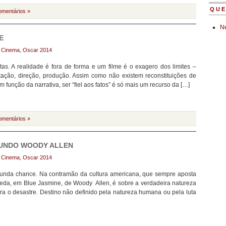
QUE
omentários »
Ne
E
:
Cinema
,
Oscar 2014
as. A realidade é fora de forma e um filme é o exagero dos limites –
retação, direção, produção. Assim como não existem reconstituições de
 função da narrativa, ser “fiel aos fatos” é só mais um recurso da […]
omentários »
GUNDO WOODY ALLEN
:
Cinema
,
Oscar 2014
unda chance. Na contramão da cultura americana, que sempre aposta
ueda, em Blue Jasmine, de Woody Allen, é sobre a verdadeira natureza
ara o desastre. Destino não definido pela natureza humana ou pela luta