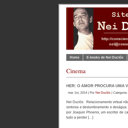
Home
E-books de Nei Duclós
Cinema
HER: O AMOR PROCURA UMA 
mar 1st, 2014 | Por
Nei Duclós
| Categoria
Nei Duclós Relacionamento virtual não
sintonia e deslumbramento e deságua n
por Joaquin Phoenix, um escritor de 
tudo a perder […]