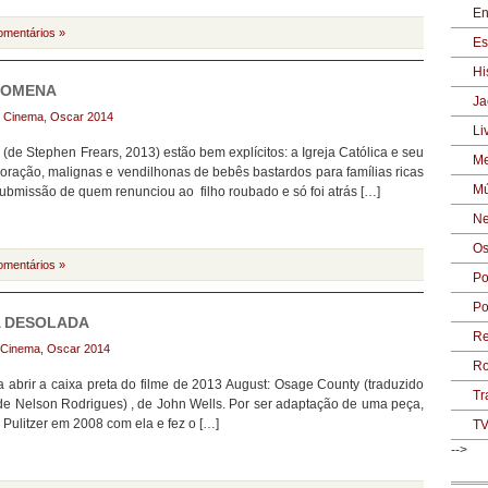
En
omentários »
Es
Hi
ILOMENA
Ja
:
Cinema
,
Oscar 2014
Li
e Stephen Frears, 2013) estão bem explícitos: a Igreja Católica e seu
Me
Coração, malignas e vendilhonas de bebês bastardos para famílias ricas
Mú
a submissão de quem renunciou ao filho roubado e só foi atrás […]
Ne
Os
omentários »
Po
Po
A DESOLADA
Re
Cinema
,
Oscar 2014
Ro
brir a caixa preta do filme de 2013 August: Osage County (traduzido
Tr
 de Nelson Rodrigues) , de John Wells. Por ser adaptação de uma peça,
 Pulitzer em 2008 com ela e fez o […]
T
-->