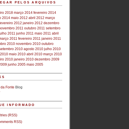
EGAR PELOS ARQUIVOS
iro 2018
março 2014
fevereiro 2014
ro 2014
maio 2012
abril 2012
março
fevereiro 2012
janeiro 2012
dezembro
novembro 2011
outubro 2011
setembro
julho 2011
junho 2011
maio 2011
abril
março 2011
fevereiro 2011
janeiro 2011
bro 2010
novembro 2010
outubro
setembro 2010
agosto 2010
julho 2010
 2010
maio 2010
abril 2010
março 2010
iro 2010
janeiro 2010
dezembro 2009
2009
junho 2005
maio 2005
KS
 da Fonte
Blog
r
UE INFORMADO
tries (RSS)
mments RSS)