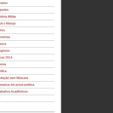
saios
portes
stória Militar
ck o Marujo
vros
mórias
sica
gócios
car 2014
esia
lítica
dação sem Máscara
mance em prosa poética
abalhos Acadêmicos
V