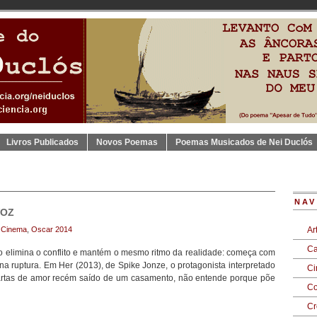
Livros Publicados
Novos Poemas
Poemas Musicados de Nei Duclós
NAV
VOZ
:
Cinema
,
Oscar 2014
Ar
Ca
 elimina o conflito e mantém o mesmo ritmo da realidade: começa com
a ruptura. Em Her (2013), de Spike Jonze, o protagonista interpretado
C
cartas de amor recém saído de um casamento, não entende porque põe
Co
Cr