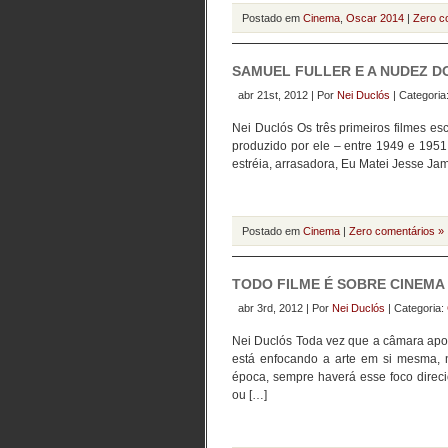
Postado em
Cinema
,
Oscar 2014
|
Zero c
SAMUEL FULLER E A NUDEZ D
abr 21st, 2012 | Por
Nei Duclós
| Categoria
Nei Duclós Os três primeiros filmes es
produzido por ele – entre 1949 e 1951
estréia, arrasadora, Eu Matei Jesse Jam
Postado em
Cinema
|
Zero comentários »
TODO FILME É SOBRE CINEMA
abr 3rd, 2012 | Por
Nei Duclós
| Categoria:
Nei Duclós Toda vez que a câmara apon
está enfocando a arte em si mesma, 
época, sempre haverá esse foco direc
ou […]