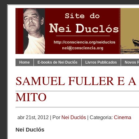
Home
E-books de Nei Duclós
Livros Publicados
Novos 
SAMUEL FULLER E A
MITO
abr 21st, 2012 | Por
Nei Duclós
| Categoria:
Cinema
Nei Duclós