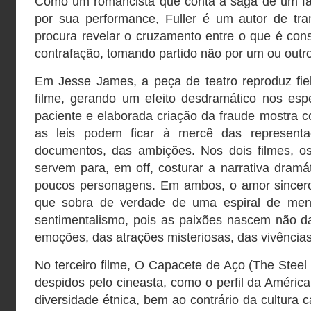
Como um romancista que conta a saga de um fal
por sua performance, Fuller é um autor de tra
procura revelar o cruzamento entre o que é con
contrafação, tomando partido não por um ou outr
Em Jesse James, a peça de teatro reproduz fie
filme, gerando um efeito desdramático nos esp
paciente e elaborada criação da fraude mostra 
as leis podem ficar à mercê das representa
documentos, das ambições. Nos dois filmes, os
servem para, em off, costurar a narrativa dramá
poucos personagens. Em ambos, o amor sincero
que sobra de verdade de uma espiral de men
sentimentalismo, pois as paixões nascem não d
emoções, das atrações misteriosas, das vivências
No terceiro filme, O Capacete de Aço (The Steel
despidos pelo cineasta, como o perfil da América
diversidade étnica, bem ao contrário da cultura