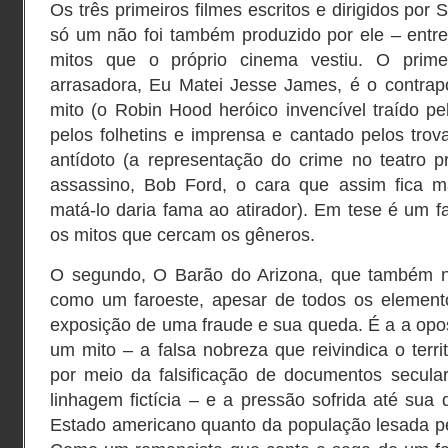
Os três primeiros filmes escritos e dirigidos por
só um não foi também produzido por ele – ent
mitos que o próprio cinema vestiu. O primei
arrasadora, Eu Matei Jesse James, é o contrap
mito (o Robin Hood heróico invencível traído p
pelos folhetins e imprensa e cantado pelos tro
antídoto (a representação do crime no teatro p
assassino, Bob Ford, o cara que assim fica m
matá-lo daria fama ao atirador). Em tese é um f
os mitos que cercam os gêneros.
O segundo, O Barão do Arizona, que também 
como um faroeste, apesar de todos os elemento
exposição de uma fraude e sua queda. É a a opo
um mito – a falsa nobreza que reivindica o terri
por meio da falsificação de documentos secul
linhagem fictícia – e a pressão sofrida até sua 
Estado americano quanto da população lesada pe