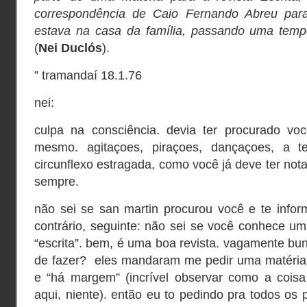
correspondência de Caio Fernando Abreu par
estava na casa da família, passando uma temp
(
Nei Duclós
).
” tramandaí 18.1.76
nei:
culpa na consciência. devia ter procurado vo
mesmo. agitaçoes, piraçoes, dançaçoes, a t
circunflexo estragada, como você já deve ter not
sempre.
não sei se san martin procurou você e te info
contrário, seguinte: não sei se você conhece u
“escrita”. bem, é uma boa revista. vagamente b
de fazer? eles mandaram me pedir uma matéria s
e “há margem” (incrível observar como a coisa
aqui, niente). então eu to pedindo pra todos os 