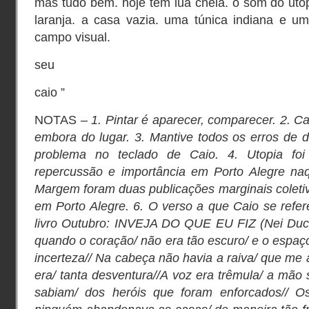
mas tudo bem. hoje tem lua cheia. o som do utopi
laranja. a casa vazia. uma túnica indiana e 
campo visual.
seu
caio ”
NOTAS –
1. Pintar é aparecer, comparecer. 2. Ca
embora do lugar. 3. Mantive todos os erros de d
problema no teclado de Caio. 4. Utopia f
repercussão e importância em Porto Alegre naq
Margem foram duas publicações marginais coleti
em Porto Alegre. 6. O verso a que Caio se refe
livro Outubro: INVEJA DO QUE EU FIZ (Nei Ducló
quando o coração/ não era tão escuro/ e o espaç
incerteza// Na cabeça não havia a raiva/ que me 
era/ tanta desventura//A voz era trêmula/ a mão 
sabiam/ dos heróis que foram enforcados// O