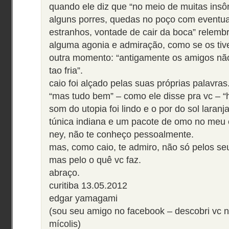
quando ele diz que “no meio de muitas insô
alguns porres, quedas no poço com eventua
estranhos, vontade de cair da boca” relem
alguma agonia e admiração, como se os tive
outra momento: “antigamente os amigos nã
tao fria”.
caio foi alçado pelas suas próprias palavras.
“mas tudo bem” – como ele disse pra vc – “h
som do utopia foi lindo e o por do sol laranj
túnica indiana e um pacote de omo no meu c
ney, não te conheço pessoalmente.
mas, como caio, te admiro, não só pelos seu
mas pelo o quê vc faz.
abraço.
curitiba 13.05.2012
edgar yamagami
(sou seu amigo no facebook – descobri vc na
mícolis)