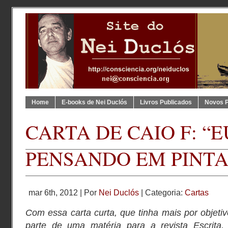
Home
E-books de Nei Duclós
Livros Publicados
Novos 
CARTA DE CAIO F: “
PENSANDO EM PINTA
mar 6th, 2012 | Por
Nei Duclós
| Categoria:
Cartas
Com essa carta curta, que tinha mais por objeti
parte de uma matéria para a revista Escrita,